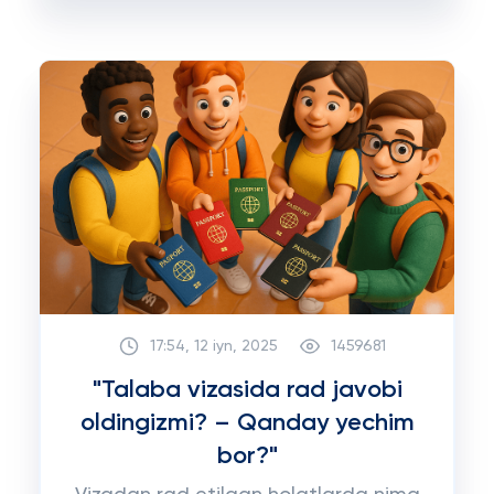
17:54, 12 iyn, 2025
1459681
"Talaba vizasida rad javobi
oldingizmi? – Qanday yechim
bor?"