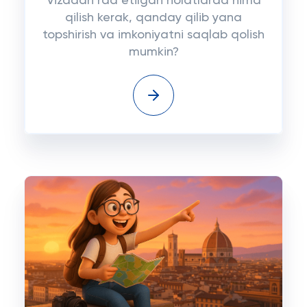
Vizadan rad etilgan holatlarda nima
qilish kerak, qanday qilib yana
topshirish va imkoniyatni saqlab qolish
mumkin?