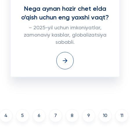
Nega aynan hozir chet elda
o‘qish uchun eng yaxshi vaqt?
– 2025-yil uchun imkoniyatlar,
zamonaviy kasblar, globalizatsiya
sababli.
4
5
6
7
8
9
10
11