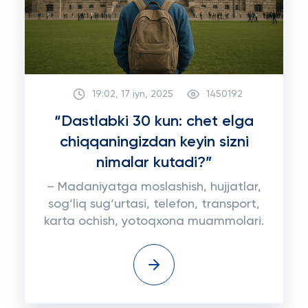
19:02, 17 iyn, 2025
1450192
“Dastlabki 30 kun: chet elga
chiqqaningizdan keyin sizni
nimalar kutadi?”
– Madaniyatga moslashish, hujjatlar,
sog‘liq sug‘urtasi, telefon, transport,
karta ochish, yotoqxona muammolari.