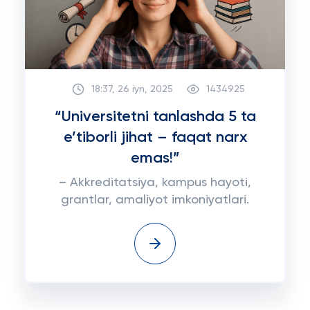
18:37, 26 iyn, 2025
1434925
“Universitetni tanlashda 5 ta
e’tiborli jihat – faqat narx
emas!”
– Akkreditatsiya, kampus hayoti,
grantlar, amaliyot imkoniyatlari.