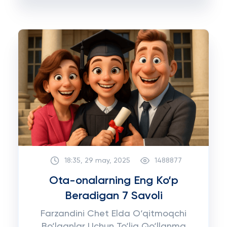
18:35, 29 may, 2025
1488877
Ota-onalarning Eng Ko‘p
Beradigan 7 Savoli
Farzandini Chet Elda O‘qitmoqchi
Bo‘lganlar Uchun To‘liq Qo‘llanma