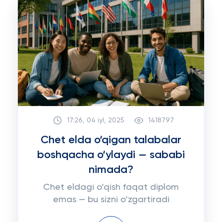
17:26, 04 iyl, 2025
1418797
Chet elda o‘qigan talabalar
boshqacha o‘ylaydi — sababi
nimada?
Chet eldagi o‘qish faqat diplom
emas — bu sizni o‘zgartiradi