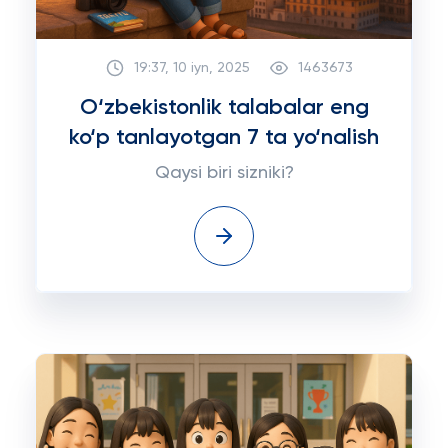
19:37, 10 iyn, 2025
1463673
O‘zbekistonlik talabalar eng
ko‘p tanlayotgan 7 ta yo‘nalish
Qaysi biri sizniki?