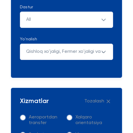
Dastur
All
Yo'nalish
Qishloq xo'jaligi, Fermer xo'jaligi va Bog'dorchilik
Xizmatlar
Tozalash
Aeroportdan
Xalqaro
transfer
orientatsiya