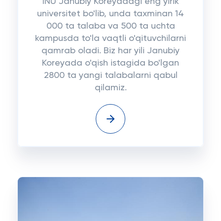
INU Janubiy Koreyadagi eng yirik
universitet bo'lib, unda taxminan 14
000 ta talaba va 500 ta uchta
kampusda to'la vaqtli o'qituvchilarni
qamrab oladi. Biz har yili Janubiy
Koreyada o'qish istagida bo'lgan
2800 ta yangi talabalarni qabul
qilamiz.