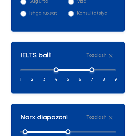
Sug'urta
Viza
Ishga ruxsat
Konsultatsiya
IELTS balli
Tozalash
1
2
3
4
5
6
7
8
9
Narx diapazoni
Tozalash