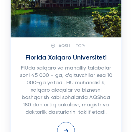
AQSH
TOP:
Florida Xalqaro Universiteti
FIUda xalqaro va mahalliy talabalar
soni 45 000 – ga, o'qituvchilar esa 10
000-ga yetadi. FIU muhandislik,
xalqaro aloqalar va biznesni
boshqarish kabi sohalarda AQShda
180 dan ortiq bakalavr, magistr va
doktorlik dasturlarini taklif etadi.