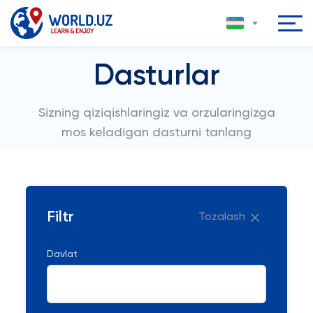
Dasturlar
Sizning qiziqishlaringiz va orzularingizga
mos keladigan dasturni tanlang
Filtr
Tozalash
Davlat