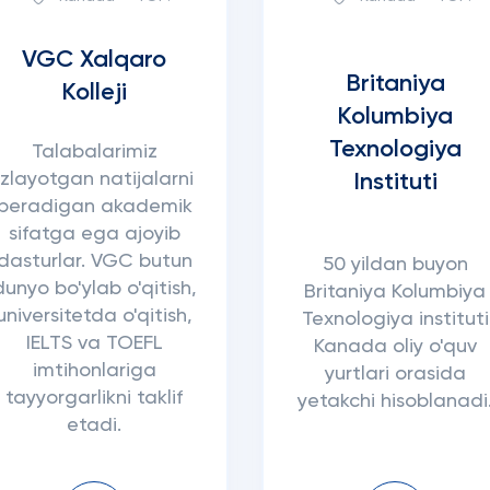
VGC Xalqaro
Britaniya
Kolleji
Kolumbiya
Texnologiya
Talabalarimiz
izlayotgan natijalarni
Instituti
beradigan akademik
sifatga ega ajoyib
dasturlar. VGC butun
50 yildan buyon
dunyo bo'ylab o'qitish,
Britaniya Kolumbiya
universitetda o'qitish,
Texnologiya instituti
IELTS va TOEFL
Kanada oliy o'quv
imtihonlariga
yurtlari orasida
tayyorgarlikni taklif
yetakchi hisoblanadi
etadi.