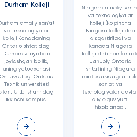
Durham Kolleji
Niagara amaliy san'a
va texnologiyalar
Durham amaliy san'at
kolleji (ko'pincha
va texnologiyalar
Niagara kolleji deb
kolleji Kanadaning
qisqartiriladi va
Ontario shtatidagi
Kanada Niagara
Durham viloyatida
kolleji deb nomlanadi
joylashgan bo'lib,
Janubiy Ontario
uning yotoqxonasi
shtatining Niagara
Oshavadagi Ontario
mintaqasidagi amali
Texnik universiteti
san'at va
bilan, Uitbi shahridagi
texnologiyalar davla
ikkinchi kampusi
oliy o’quv yurti
hisoblanadi.