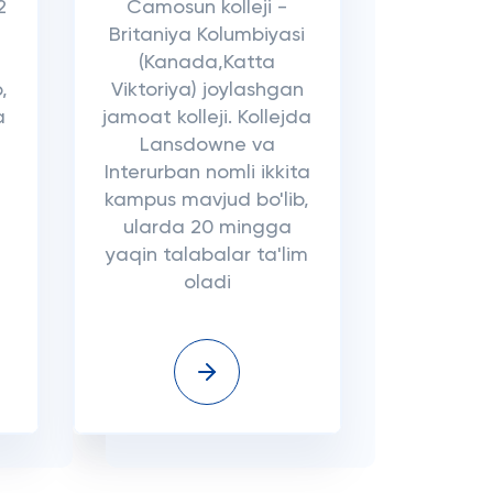
2
Camosun kolleji -
Britaniya Kolumbiyasi
(Kanada,Katta
,
Viktoriya) joylashgan
a
jamoat kolleji. Kollejda
Lansdowne va
Interurban nomli ikkita
kampus mavjud bo'lib,
ularda 20 mingga
yaqin talabalar ta'lim
oladi