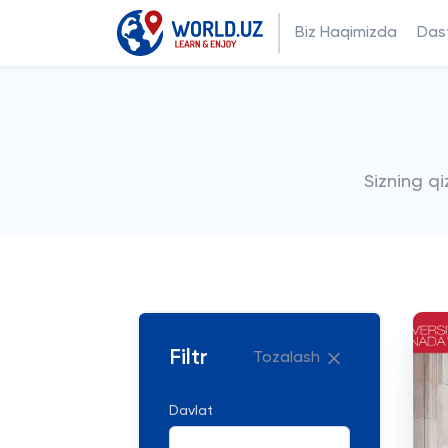
Biz Haqimizda
Dast
Sizning q
Filtr
Tozalash
Davlat