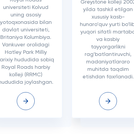
Royal Roads
Greystone kolleji 200
universiteti Kolvud
yilda tashkil etilgan
uning asosiy
xususiy kasb-
yotoqxonasida bilan
hunaro’quv yurti bo'lib
davlat universiteti,
yuqori sifatli martab
Britaniya Kolumbiya.
va kasbiy
Vankuver orolidagi
tayyorgarlikni
Hatley Park Milliy
rag'batlantiruvchi,
tarixiy hududida sobiq
madaniyatlararo
Royal Roads harbiy
muhitda taqdim
kolleji (RRMC)
etishdan faxrlanadi.
hududida joylashgan.