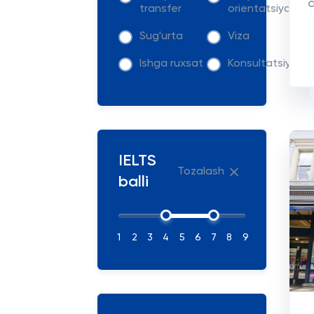
d
transfer
orientatsiya
Sug'urta
Viza
Ishga ruxsat
Konsultatsiya
IELTS
Tozalash
balli
1
2
3
4
5
6
7
8
9