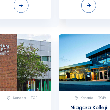
Kanada
TOP:
Kanada
TOP:
Niagara Kolleji