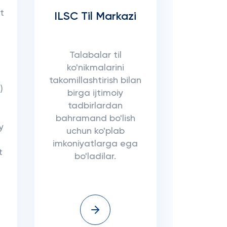
t
ILSC Til Markazi
Talabalar til
ko'nikmalarini
takomillashtirish bilan
)
birga ijtimoiy
tadbirlardan
bahramand bo'lish
y
uchun ko'plab
imkoniyatlarga ega
t
bo'ladilar.