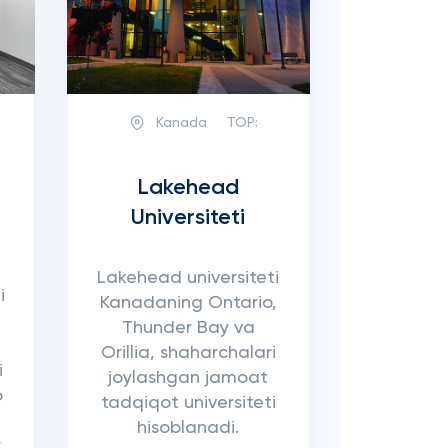
Kanada
TOP:
Lakehead
Universiteti
t
Lakehead universiteti
i
Kanadaning Ontario,
Thunder Bay va
Orillia, shaharchalari
i
joylashgan jamoat
o
tadqiqot universiteti
hisoblanadi.
.