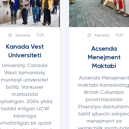
Kanada
TOP:
Kanada
TOP:
Kanada Vest
Acsenda
Universiteti
Menejment
Maktabi
University Canada
West zamonaviy,
Acsenda Menejmen
mustaqil universitet
maktabi Kanadadag
bo'lib, Vankuver
British Columbia
markazida
provintsiyasida
oylashgan. 2004 yilda
litsenziya dasturlarin
tashkil etilgan UCW
taklif qiluvchi xalqar
kareraga
menejment va
yo'naltirilgan bir qator
yetakchilik institutidir