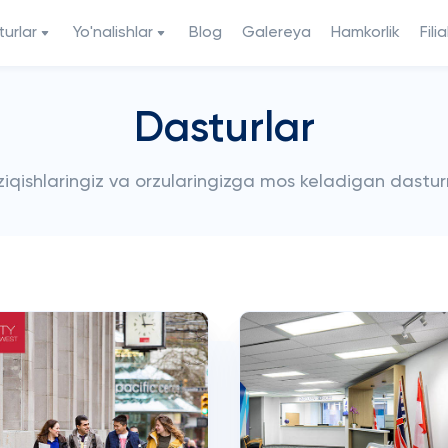
urlar
Yo'nalishlar
Blog
Galereya
Hamkorlik
Filia
Dasturlar
iziqishlaringiz va orzularingizga mos keladigan dastur