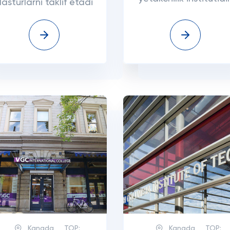
asturlarni taklif etadi
Kanada
TOP:
Kanada
TOP: