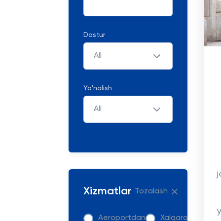
Dastur
All
Yo'nalish
All
j
Xizmatlar
Tozalash
Aeroportdan
Xalqaro