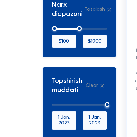
Narx
Tozalash
diapazoni
$100
$1000
Topshirish
Clear
muddati
1 Jan,
1 Jan,
2023
2023