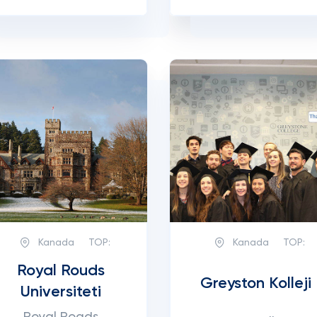
Kanada
TOP:
Kanada
TOP:
Royal Rouds
Greyston Kolleji
Universiteti