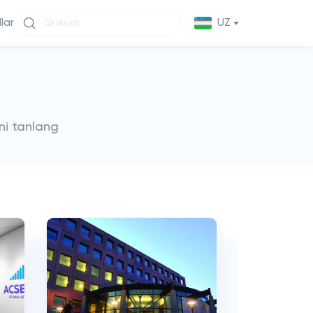
llar
UZ
ni tanlang