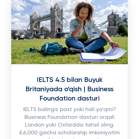
IELTS 4.5 bilan Buyuk
Britaniyada o‘qish | Business
Foundation dasturi
IELTS balingiz past yoki hali yo‘qmi?
Business Foundation dasturi orqali
London yoki Oxfordda tahsil oling.
£6,000 gacha scholarship imkoniyatini