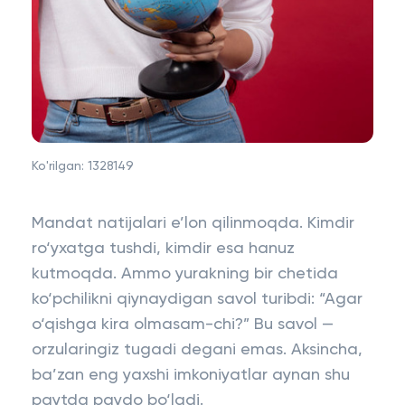
Ko'rilgan:
1328149
Mandat natijalari e’lon qilinmoqda. Kimdir
ro‘yxatga tushdi, kimdir esa hanuz
kutmoqda. Ammo yurakning bir chetida
ko‘pchilikni qiynaydigan savol turibdi: “Agar
o‘qishga kira olmasam-chi?” Bu savol —
orzularingiz tugadi degani emas. Aksincha,
ba’zan eng yaxshi imkoniyatlar aynan shu
paytda paydo bo‘ladi.