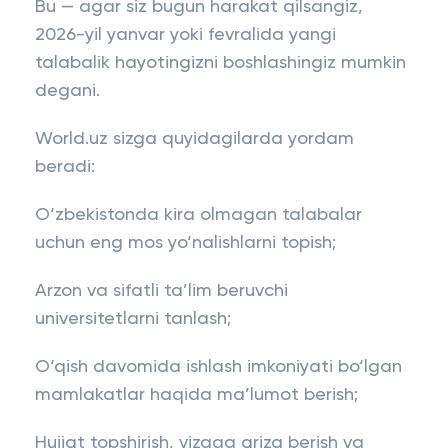
Bu — agar siz bugun harakat qilsangiz,
2026-yil yanvar yoki fevralida yangi
talabalik hayotingizni boshlashingiz mumkin
degani.
World.uz sizga quyidagilarda yordam
beradi:
O‘zbekistonda kira olmagan talabalar
uchun eng mos yo‘nalishlarni topish;
Arzon va sifatli ta’lim beruvchi
universitetlarni tanlash;
O‘qish davomida ishlash imkoniyati bo‘lgan
mamlakatlar haqida ma’lumot berish;
Hujjat topshirish, vizaga ariza berish va