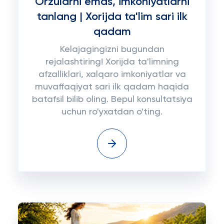
Orzularni emas, imkoniyatlarni
tanlang | Xorijda ta'lim sari ilk
qadam
Kelajagingizni bugundan
rejalashtiring! Xorijda ta'limning
afzalliklari, xalqaro imkoniyatlar va
muvaffaqiyat sari ilk qadam haqida
batafsil bilib oling. Bepul konsultatsiya
uchun ro'yxatdan o'ting.