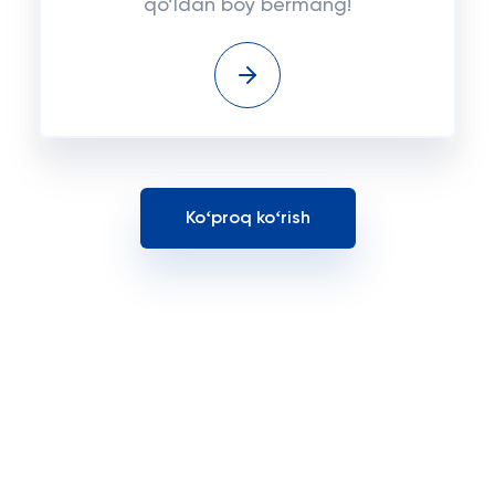
qo‘ldan boy bermang!
Koʻproq koʻrish