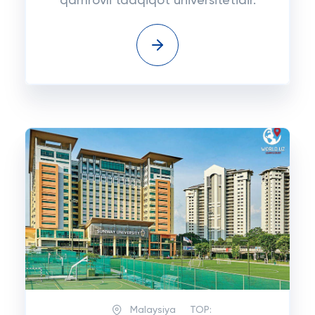
qamrovli tadqiqot universitetidir.
Malaysiya
TOP: