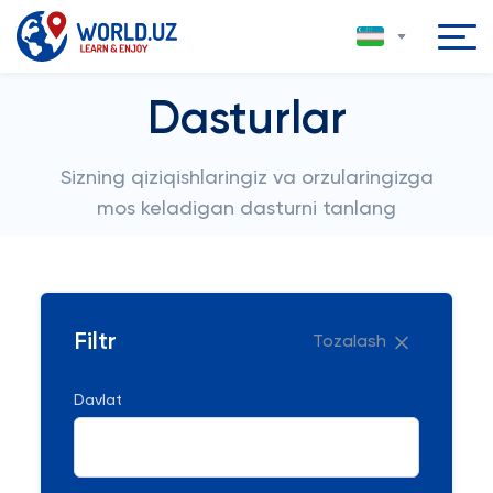
Dasturlar
Sizning qiziqishlaringiz va orzularingizga
mos keladigan dasturni tanlang
Filtr
Tozalash
Davlat