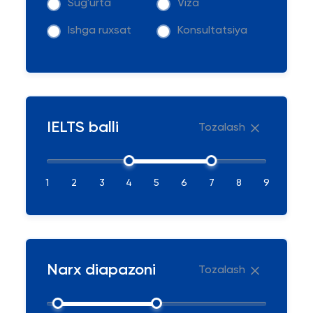
Sug'urta
Viza
Ishga ruxsat
Konsultatsiya
IELTS balli
Tozalash
1
2
3
4
5
6
7
8
9
Narx diapazoni
Tozalash