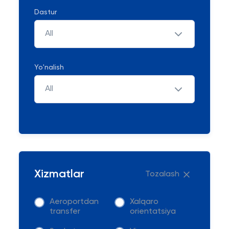
Dastur
All
Yo'nalish
All
Xizmatlar
Tozalash
Aeroportdan
Xalqaro
transfer
orientatsiya