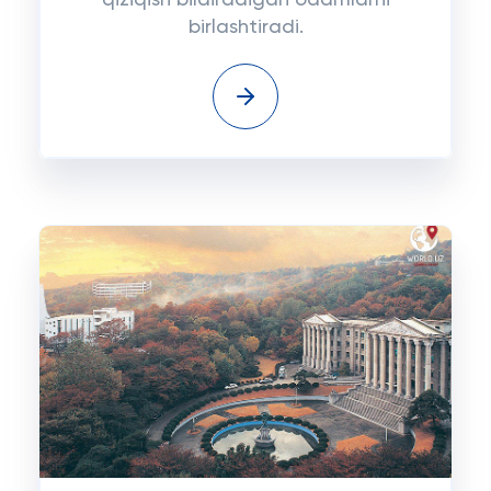
qiziqish bildiradigan odamlarni
birlashtiradi.