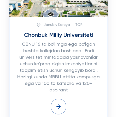
Janubiy Koreya
TOP:
Chonbuk Milliy Universiteti
CBNU 16 ta bo'limga ega bo'lgan
beshta kollejdan boshlandi. Endi
universitet mintaqada yashovchilar
uchun ko'proq o'qish imkoniyatlarini
taqdim etish uchun kengayib bordi.
Hozirgi kunda MBBU ettita kampusga
ega va 100 ta kafedra va 120+
aspirant