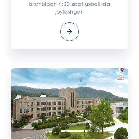
Istanbldan 4:30 soat uzoqlikda
joylashgan