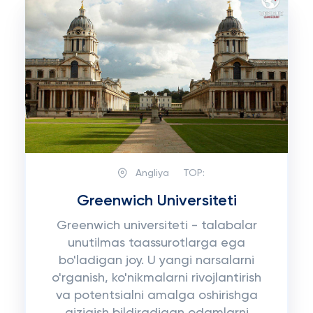
Angliya
TOP:
Greenwich Universiteti
Greenwich universiteti - talabalar
unutilmas taassurotlarga ega
bo'ladigan joy. U yangi narsalarni
o'rganish, ko'nikmalarni rivojlantirish
va potentsialni amalga oshirishga