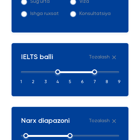
Sug'urta
Viza
Ishga ruxsat
Konsultatsiya
IELTS balli
Tozalash
1
2
3
4
5
6
7
8
9
Narx diapazoni
Tozalash