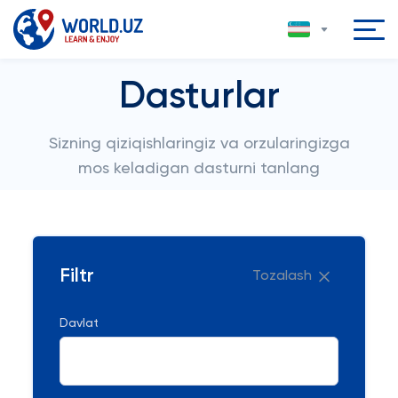
Dasturlar
Sizning qiziqishlaringiz va orzularingizga
mos keladigan dasturni tanlang
Filtr
Tozalash
Davlat