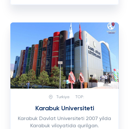
Turkiya
TOP:
Karabuk Universiteti
Karabuk Davlat Universiteti 2007 yilda
Karabuk viloyatida qurilgan.