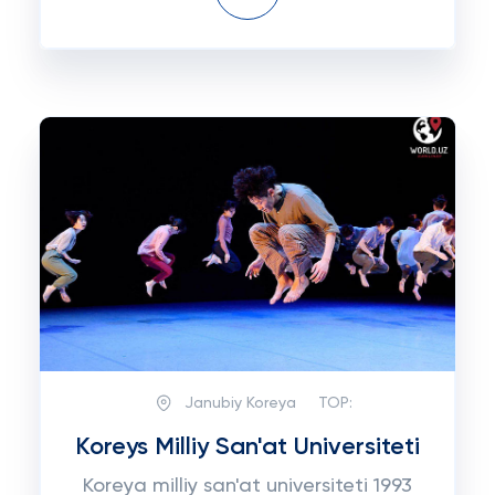
Janubiy Koreya
TOP:
Koreys Milliy San'at Universiteti
Koreya milliy san'at universiteti 1993