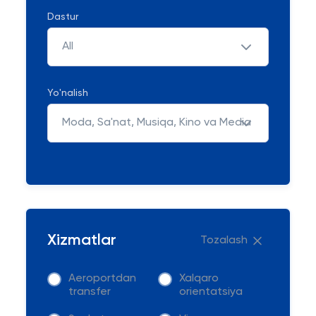
Dastur
All
Yo'nalish
Moda, Sa'nat, Musiqa, Kino va Media
Xizmatlar
Tozalash
Aeroportdan
Xalqaro
transfer
orientatsiya