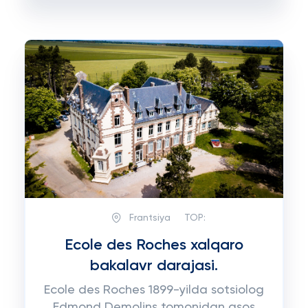
Frantsiya
TOP:
Ecole des Roches xalqaro
bakalavr darajasi.
Ecole des Roches 1899-yilda sotsiolog
Edmond Demolins tomonidan asos