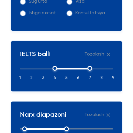
Sug'urta
Viza
Ishga ruxsat
Konsultatsiya
IELTS balli
Tozalash
1
2
3
4
5
6
7
8
9
Narx diapazoni
Tozalash