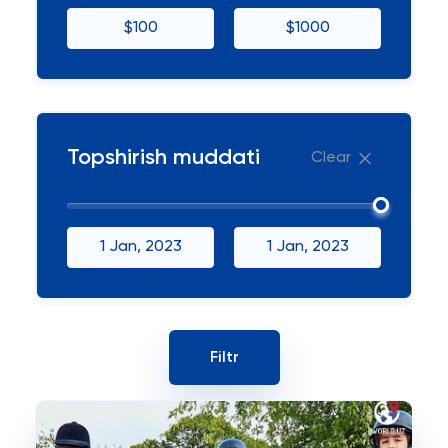
$100
$1000
Topshirish muddati
Clear
1 Jan, 2023
1 Jan, 2023