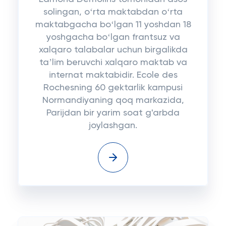
solingan, oʻrta maktabdan oʻrta
maktabgacha boʻlgan 11 yoshdan 18
yoshgacha boʻlgan frantsuz va
xalqaro talabalar uchun birgalikda
taʼlim beruvchi xalqaro maktab va
internat maktabidir. Ecole des
Rochesning 60 gektarlik kampusi
Normandiyaning qoq markazida,
Parijdan bir yarim soat g'arbda
joylashgan.