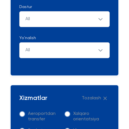
Dastur
All
Yo'nalish
All
Xizmatlar
Tozalash
Aeroportdan
Xalqaro
transfer
orientatsiya