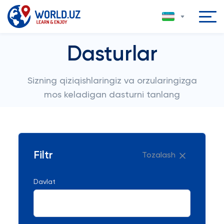
Dasturlar
Sizning qiziqishlaringiz va orzularingizga
mos keladigan dasturni tanlang
Filtr
Tozalash
Davlat