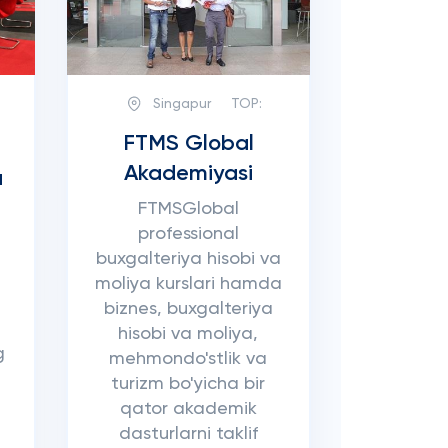
Singapur
TOP:
FTMS Global
Akademiyasi
a
FTMSGlobal
professional
buxgalteriya hisobi va
a
moliya kurslari hamda
S
biznes, buxgalteriya
hisobi va moliya,
g
mehmondo'stlik va
turizm bo'yicha bir
qator akademik
dasturlarni taklif