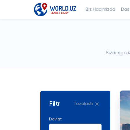
Biz Haqimizda
Dast
Sizning q
Filtr
Tozalash
Davlat