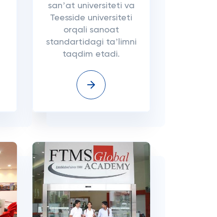
sanʼat universiteti va
Teesside universiteti
orqali sanoat
standartidagi taʼlimni
taqdim etadi.