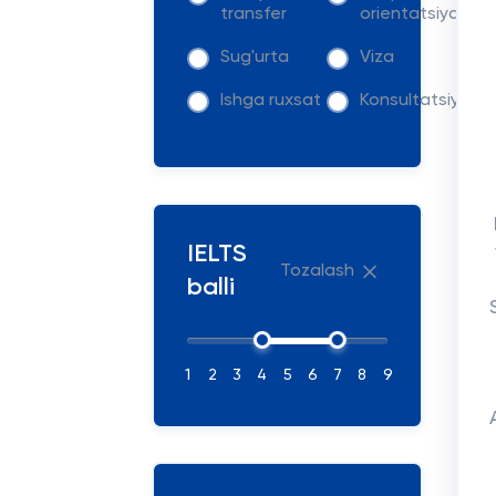
transfer
orientatsiya
Sug'urta
Viza
Ishga ruxsat
Konsultatsiya
IELTS
Tozalash
balli
1
2
3
4
5
6
7
8
9