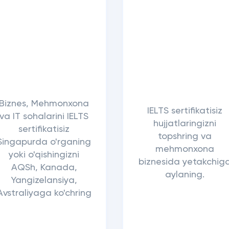
Biznes, Mehmonxona
IELTS sertifikatisiz
va IT sohalarini IELTS
hujjatlaringizni
sertifikatisiz
topshring va
Singapurda o'rganing
mehmonxona
yoki o'qishingizni
biznesida yetakchig
AQSh, Kanada,
aylaning.
Yangizelansiya,
Avstraliyaga ko'chring