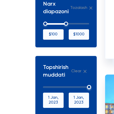
Narx
Tozalash
diapazoni
$100
$1000
Topshirish
Clear
muddati
1 Jan,
1 Jan,
2023
2023