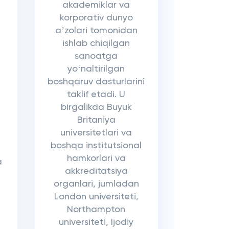
akademiklar va
korporativ dunyo
aʼzolari tomonidan
ishlab chiqilgan
sanoatga
yoʻnaltirilgan
boshqaruv dasturlarini
taklif etadi. U
birgalikda Buyuk
Britaniya
universitetlari va
boshqa institutsional
hamkorlari va
a
akkreditatsiya
organlari, jumladan
London universiteti,
Northampton
universiteti, Ijodiy