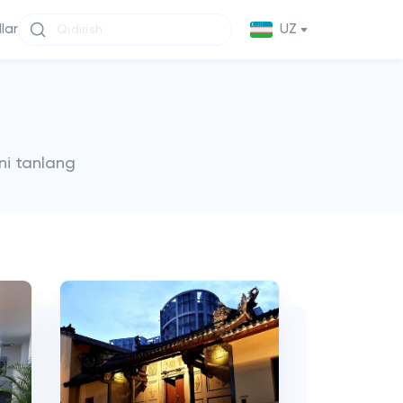
llar
UZ
ni tanlang