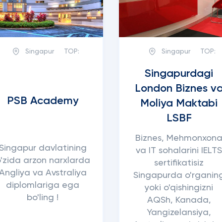
Singapur
TOP:
Singapur
TOP:
Singapurdagi
London Biznes v
PSB Academy
Moliya Maktabi
LSBF
Biznes, Mehmonxon
Singapur davlatining
va IT sohalarini IELT
'zida arzon narxlarda
sertifikatisiz
Angliya va Avstraliya
Singapurda o'rganin
diplomlariga ega
yoki o'qishingizni
bo'ling !
AQSh, Kanada,
Yangizelansiya,