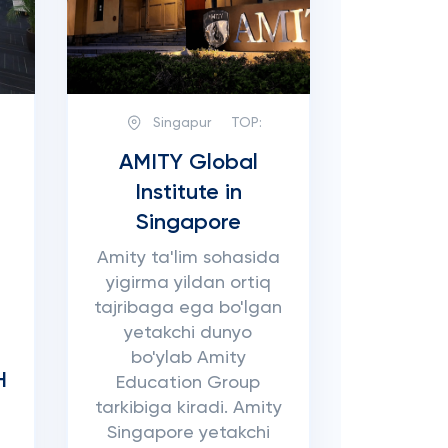
Singapur
TOP:
AMITY Global
Institute in
Singapore
Amity ta'lim sohasida
yigirma yildan ortiq
tajribaga ega bo'lgan
yetakchi dunyo
bo'ylab Amity
H
Education Group
tarkibiga kiradi. Amity
Singapore yetakchi