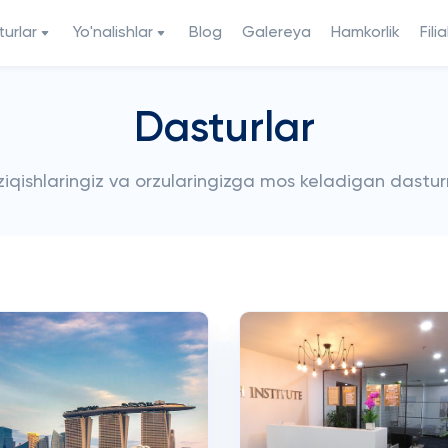
urlar
Yo'nalishlar
Blog
Galereya
Hamkorlik
Filia
Dasturlar
iziqishlaringiz va orzularingizga mos keladigan dastur