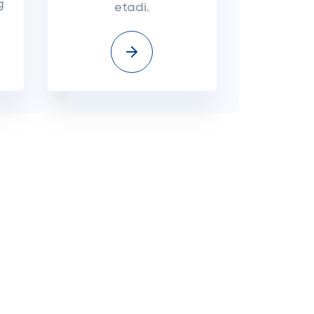
g
etadi.