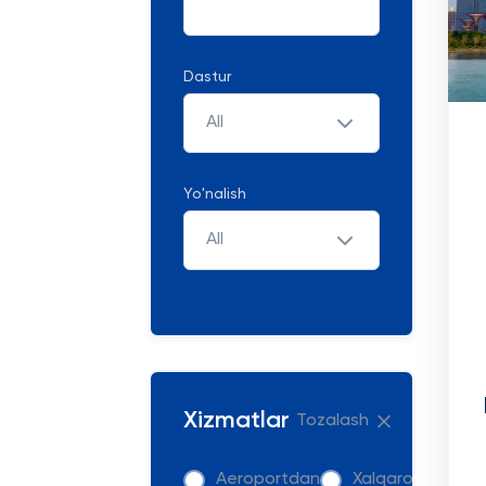
Dastur
All
Yo'nalish
All
Xizmatlar
Tozalash
Aeroportdan
Xalqaro