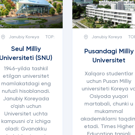
Janubiy Koreya
TOP:
Janubiy Koreya
TO
Seul Milliy
Pusandagi Milliy
Universiteti (SNU)
Universitet
1946-yilda tashkil
Xalqaro studentlar
etilgan universitet
uchun Pusan Milliy
mamlakatdagi eng
universiteti Koreya v
nufuzli hisoblanadi.
Osiyoda yuqori
Janubiy Koreyada
martabali, chunki u
o'qish uchun
mukammal
Universitet uchta
akademiklarni taqdi
kampusni o'z ichiga
etadi. Times Higher
oladi: Gvanakku
Education taniqli