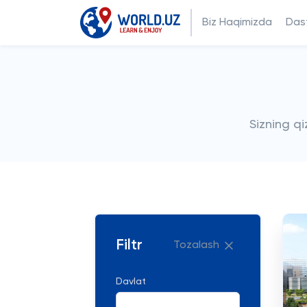
Biz Haqimizda
Dast
Sizning q
Filtr
Tozalash
Davlat