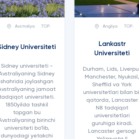
Avstraliya
TOP:
Angliya
TOP:
Lankastr
Sidney Universiteti
Universiteti
Sidney universiteti -
Durham, Lids, Liverpul
Avstraliyaning Sidney
Manchester, Nyukasl
shahrida joylashgan
Sheffild va York
Avstraliyaning jamoat
universitetlari bilan bi
tadqiqot universiteti.
qatorda, Lancaster
1850yilda tashkil
N8 tadqiqot
topgan bu
universitetlari
Avstraliyaning birinchi
guruhiga kiradi.
universiteti bo'lib,
Lancaster gersogi
dunyodagi yetakchi