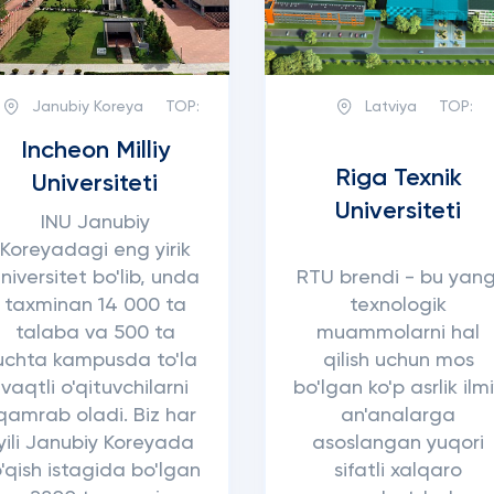
Janubiy Koreya
TOP:
Latviya
TOP:
Incheon Milliy
Riga Texnik
Universiteti
Universiteti
INU Janubiy
Koreyadagi eng yirik
niversitet bo'lib, unda
RTU brendi - bu yang
taxminan 14 000 ta
texnologik
talaba va 500 ta
muammolarni hal
uchta kampusda to'la
qilish uchun mos
vaqtli o'qituvchilarni
bo'lgan ko'p asrlik ilm
qamrab oladi. Biz har
an'analarga
yili Janubiy Koreyada
asoslangan yuqori
'qish istagida bo'lgan
sifatli xalqaro