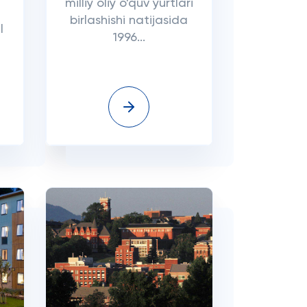
milliy oliy o'quv yurtlari
birlashishi natijasida
l
1996...