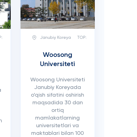
P:
Janubiy Koreya
TOP:
Woosong
Universiteti
Woosong Universiteti
Janubiy Koreyada
a
o'qish sifatini oshirish
maqsadida 30 dan
ortiq
mamlakatlarning
m
universitetlari va
maktablari bilan 100