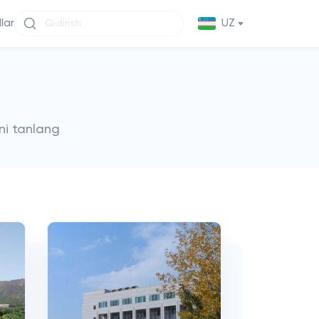
llar
UZ
ni tanlang