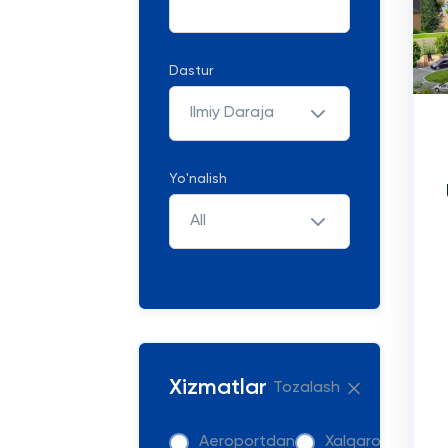
Dastur
Ilmiy Daraja
Yo'nalish
All
Xizmatlar
Tozalash
Aeroportdan
Xalqaro