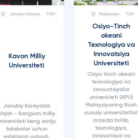
Janubiy Koreya
TOP:
Malaysiya
TOP:
Osiyo-Tinch
okeani
Texnologiya va
Innovatsiya
Kavon Milliy
Universiteti
Universiteti
Osiyo tinch okeani
texnologiya va
innovatsiyalar
universiteti (APU)
Malayziyaning Bosh
Janubiy Koreyada
xususiy universitetlar
o'qish - Kangvon milliy
orasida bo'lib,
niversiteti keng xorijiy
texnologiya,
talabalar uchun
innovatsiya va
eshiklarini ochadi.