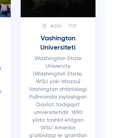
AQSH
TOP:
Vashington
Universiteti
Washington State
University
,
(Washington State,
,
WSU yoki Wazzu)
Vashington shtatidagi
r
Pullmanda joylashgan
Davlat tadqiqot
universitetidir. 1890
yilda tashkil etilgan
WSU Amerika
g'arbidagi er grantlari