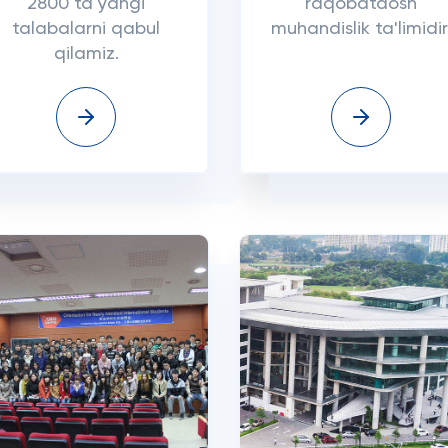
2800 ta yangi
raqobatdosh
talabalarni qabul
muhandislik ta'limidir
qilamiz.