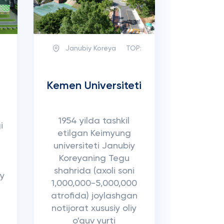
Janubiy Koreya
TOP:
Kemen Universiteti
1954 yilda tashkil
i
etilgan Keimyung
universiteti Janubiy
Koreyaning Tegu
shahrida (axoli soni
iy
1,000,000-5,000,000
atrofida) joylashgan
notijorat xususiy oliy
o'quv yurti