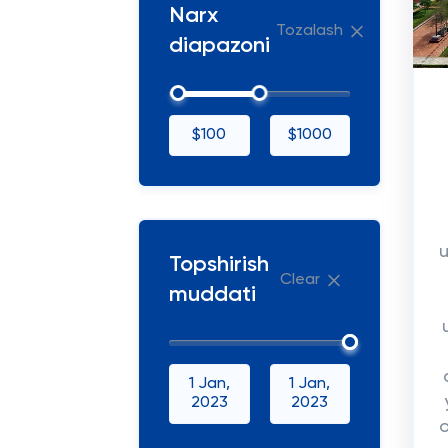
Narx
Tozalash
diapazoni
$100
$1000
u
Topshirish
Clear
muddati
1 Jan,
1 Jan,
2023
2023
o