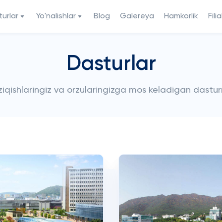
urlar
Yo'nalishlar
Blog
Galereya
Hamkorlik
Filia
Dasturlar
iziqishlaringiz va orzularingizga mos keladigan dastur