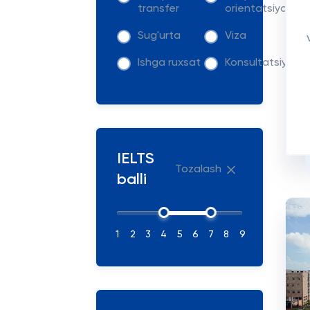
transfer
orientatsiya
Sug'urta
Viza
Ishga ruxsat
Konsultatsiya
IELTS
Tozalash
balli
1
2
3
4
5
6
7
8
9