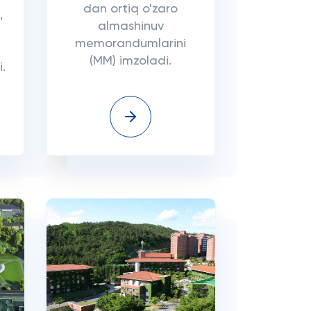
dan ortiq o'zaro
,
almashinuv
memorandumlarini
(MM) imzoladi.
i.