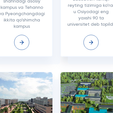
shahridagi asosiy
reyting tizimiga ko'ra
kampus va Tehanno
u Osiyodagi eng
va Pyeongchangdagi
yaxshi 90 ta
ikkita qo'shimcha
universitet deb topild
kampus