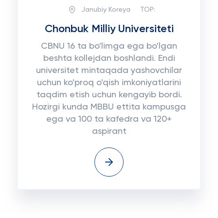
Janubiy Koreya
TOP:
Chonbuk Milliy Universiteti
CBNU 16 ta bo'limga ega bo'lgan
beshta kollejdan boshlandi. Endi
universitet mintaqada yashovchilar
uchun ko'proq o'qish imkoniyatlarini
taqdim etish uchun kengayib bordi.
Hozirgi kunda MBBU ettita kampusga
ega va 100 ta kafedra va 120+
aspirant