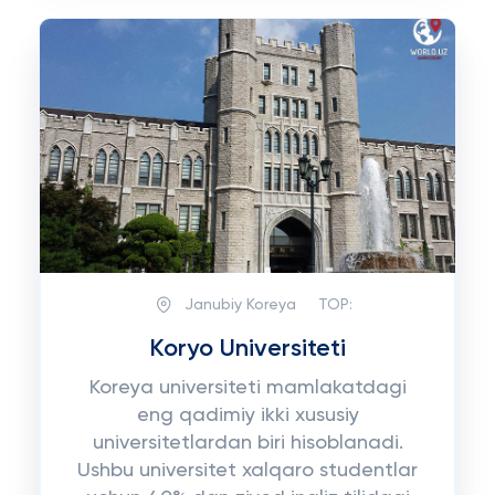
Janubiy Koreya
TOP:
Koryo Universiteti
Koreya universiteti mamlakatdagi
eng qadimiy ikki xususiy
universitetlardan biri hisoblanadi.
Ushbu universitet xalqaro studentlar