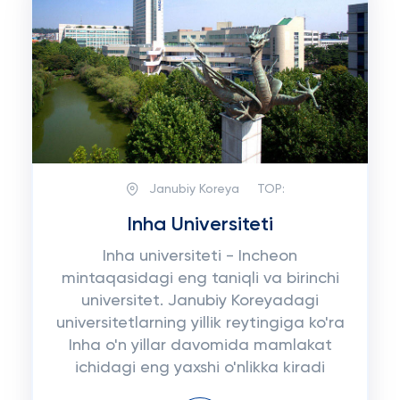
Janubiy Koreya
TOP:
Inha Universiteti
Inha universiteti - Incheon
mintaqasidagi eng taniqli va birinchi
universitet. Janubiy Koreyadagi
universitetlarning yillik reytingiga ko'ra
Inha o'n yillar davomida mamlakat
ichidagi eng yaxshi o'nlikka kiradi