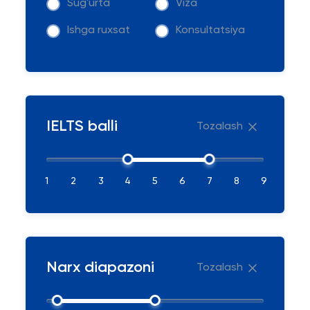
Sug'urta
Viza
Ishga ruxsat
Konsultatsiya
IELTS balli
Tozalash
1
2
3
4
5
6
7
8
9
Narx diapazoni
Tozalash