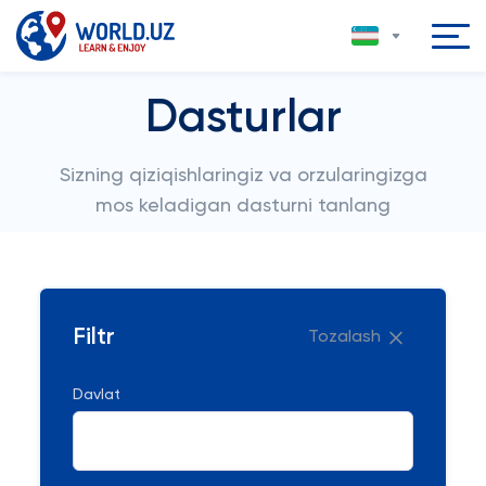
Dasturlar
Sizning qiziqishlaringiz va orzularingizga
mos keladigan dasturni tanlang
Filtr
Tozalash
Davlat