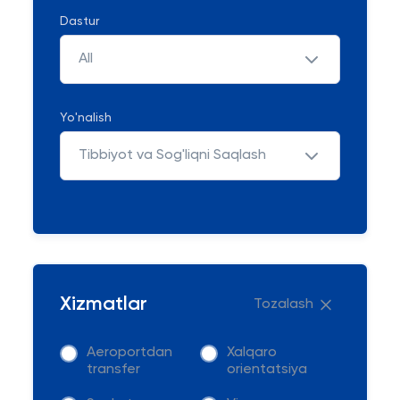
Dastur
All
Yo'nalish
Tibbiyot va Sog'liqni Saqlash
Xizmatlar
Tozalash
Aeroportdan
Xalqaro
transfer
orientatsiya