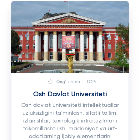
Qirgʻiziston
TOP:
Osh Davlat Universiteti
Osh davlat universiteti intellektuallar
uzluksizligini ta'minlash, sifatli ta'lim,
izlanishlar, texnologik infratuzilmani
takomillashtirish, madaniyat va urf-
odatlarning ijobiy elementlarini