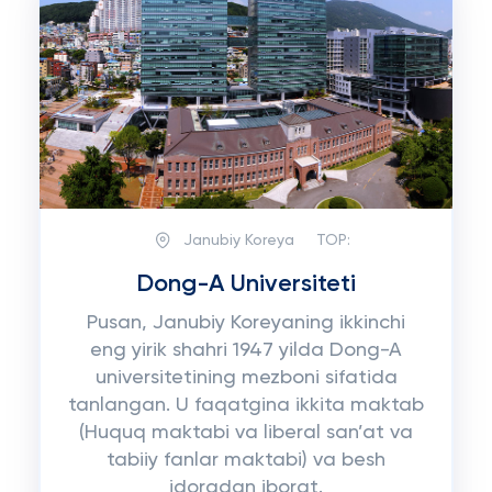
Janubiy Koreya
TOP:
Dong-A Universiteti
Pusan, Janubiy Koreyaning ikkinchi
eng yirik shahri 1947 yilda Dong-A
universitetining mezboni sifatida
tanlangan. U faqatgina ikkita maktab
(Huquq maktabi va liberal san’at va
tabiiy fanlar maktabi) va besh
idoradan iborat.