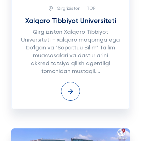
Qirgʻiziston
TOP:
Xalqaro Tibbiyot Universiteti
Qirg'iziston Xalqaro Tibbiyot
Universiteti - xalqaro maqomga ega
bo'lgan va "Sapattuu Bilim" Ta'lim
muassasalari va dasturlarini
akkreditatsiya qilish agentligi
tomonidan mustaqil....