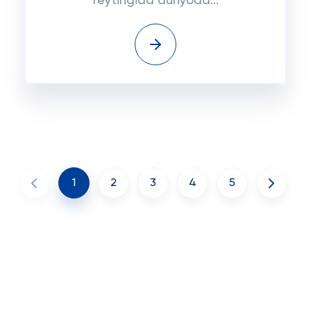
reytingida dunyoda...
1
2
3
4
5