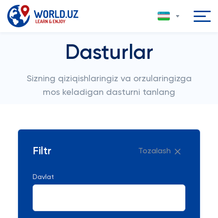
Dasturlar
Sizning qiziqishlaringiz va orzularingizga
mos keladigan dasturni tanlang
Filtr
Tozalash
Davlat