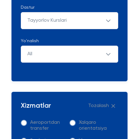
Dastur
Tayyorlov Kurslari
Yo'nalish
All
Xizmatlar
Tozalash
Aeroportdan
Xalqaro
transfer
orientatsiya