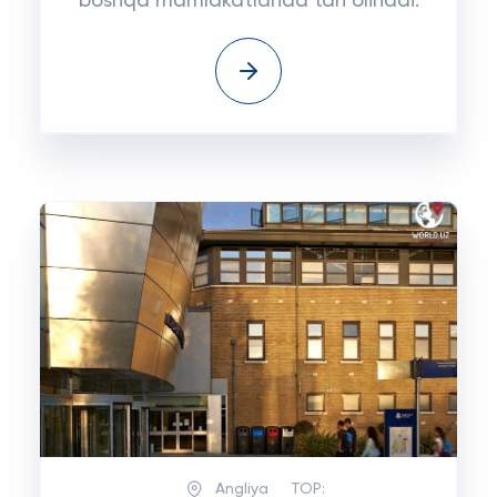
boshqa mamlakatlarida tan olinadi.
Angliya
TOP: