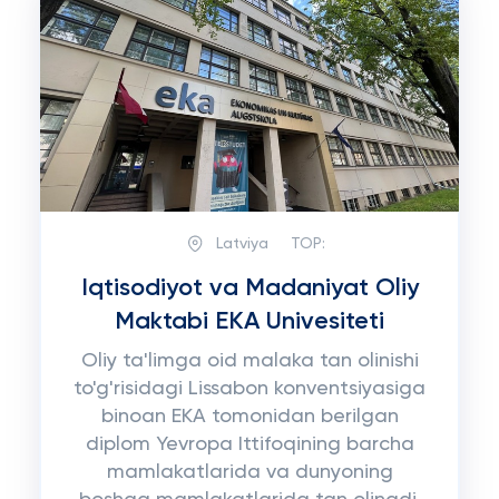
Latviya
TOP:
Iqtisodiyot va Madaniyat Oliy
Maktabi EKA Univesiteti
Oliy ta'limga oid malaka tan olinishi
to'g'risidagi Lissabon konventsiyasiga
binoan EKA tomonidan berilgan
diplom Yevropa Ittifoqining barcha
mamlakatlarida va dunyoning