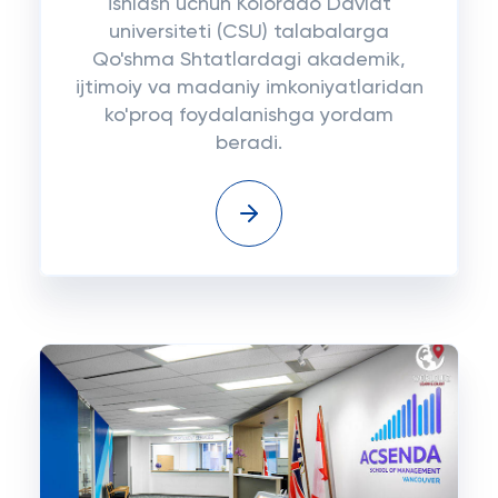
ishlash uchun Kolorado Davlat
universiteti (CSU) talabalarga
Qo'shma Shtatlardagi akademik,
ijtimoiy va madaniy imkoniyatlaridan
ko'proq foydalanishga yordam
beradi.