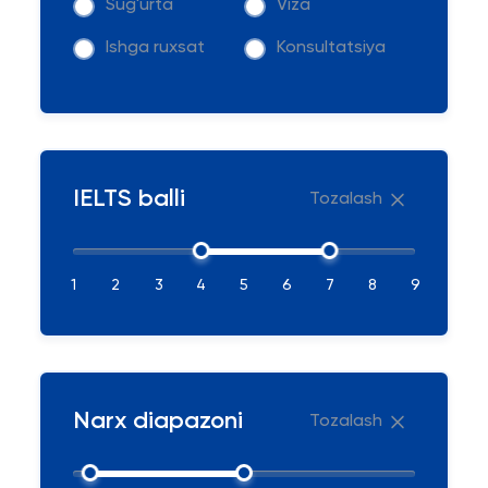
Sug'urta
Viza
Ishga ruxsat
Konsultatsiya
IELTS balli
Tozalash
1
2
3
4
5
6
7
8
9
Narx diapazoni
Tozalash