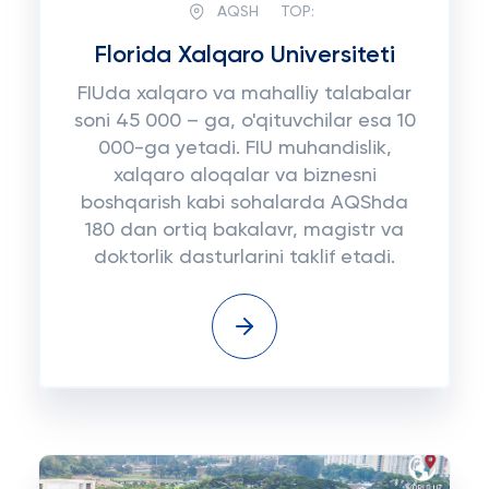
AQSH
TOP:
Florida Xalqaro Universiteti
FIUda xalqaro va mahalliy talabalar
soni 45 000 – ga, o'qituvchilar esa 10
000-ga yetadi. FIU muhandislik,
xalqaro aloqalar va biznesni
boshqarish kabi sohalarda AQShda
180 dan ortiq bakalavr, magistr va
doktorlik dasturlarini taklif etadi.