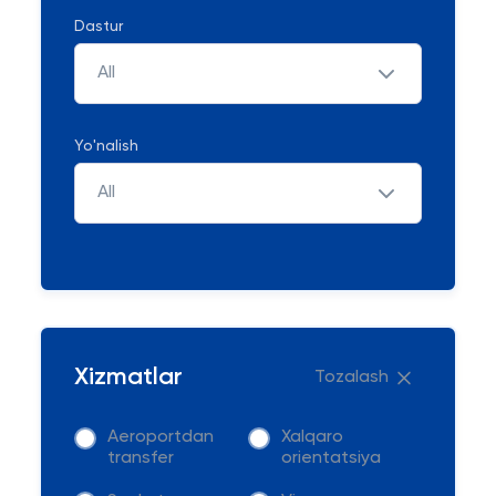
Dastur
All
Yo'nalish
All
Xizmatlar
Tozalash
Aeroportdan
Xalqaro
transfer
orientatsiya