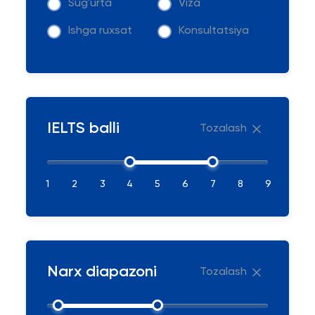
Sug'urta
Viza
Ishga ruxsat
Konsultatsiya
IELTS balli
Tozalash
1
2
3
4
5
6
7
8
9
Narx diapazoni
Tozalash