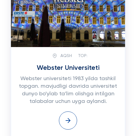
AQSH
TOP:
Webster Universiteti
Webster universiteti 1983 yilda tashkil
topgan. mavjudligi davrida universitet
dunyo bo'ylab ta'lim olishga intilgan
talabalar uchun uyga aylandi.