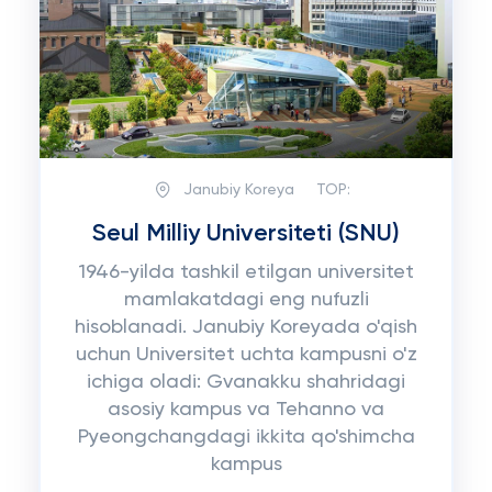
Janubiy Koreya
TOP:
Seul Milliy Universiteti (SNU)
1946-yilda tashkil etilgan universitet
mamlakatdagi eng nufuzli
hisoblanadi. Janubiy Koreyada o'qish
uchun Universitet uchta kampusni o'z
ichiga oladi: Gvanakku shahridagi
asosiy kampus va Tehanno va
Pyeongchangdagi ikkita qo'shimcha
kampus