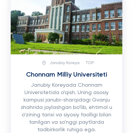
Janubiy Koreya
TOP:
Chonnam Milliy Universiteti
Janubiy Koreyada Chonnam
Universitetida o'qish. Uning asosiy
kampusi janubi-sharqidagi Gvanju
shahrida joylashgan bo'lib, ehtimol u
o'zining tarixi va siyosiy faolligi bilan
tanilgan va so'nggi paytlarda
tadbirkorlik ruhiga ega.