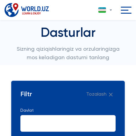
Dasturlar
Sizning qiziqishlaringiz va orzularingizga
mos keladigan dasturni tanlang
Filtr
Tozalash
Davlat