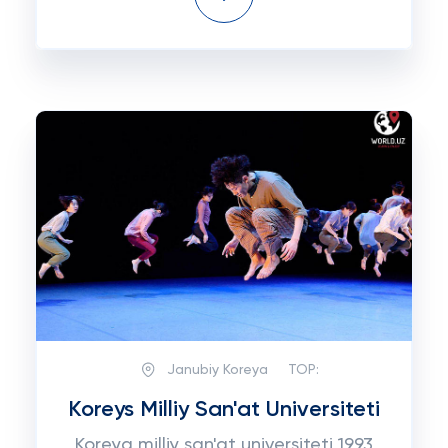
Janubiy Koreya
TOP:
Koreys Milliy San'at Universiteti
Koreya milliy san'at universiteti 1993