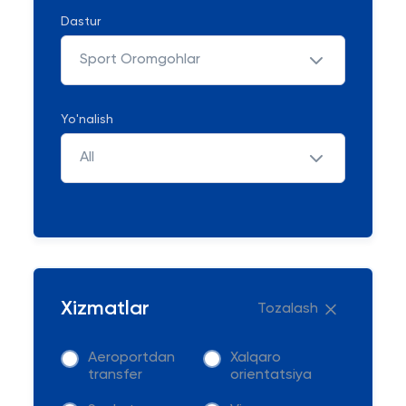
Dastur
Sport Oromgohlar
Yo'nalish
All
Xizmatlar
Tozalash
Aeroportdan
Xalqaro
transfer
orientatsiya