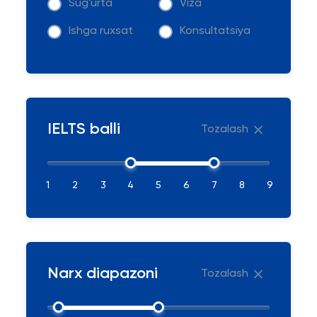
Sug'urta
Viza
Ishga ruxsat
Konsultatsiya
IELTS balli
Tozalash
1
2
3
4
5
6
7
8
9
Narx diapazoni
Tozalash