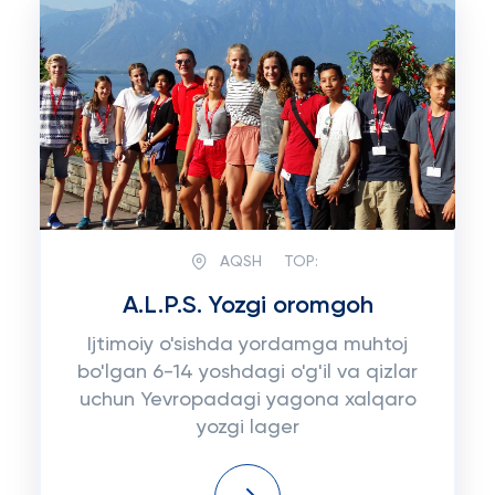
AQSH
TOP:
A.L.P.S. Yozgi oromgoh
Ijtimoiy o'sishda yordamga muhtoj
bo'lgan 6-14 yoshdagi o'g'il va qizlar
uchun Yevropadagi yagona xalqaro
yozgi lager