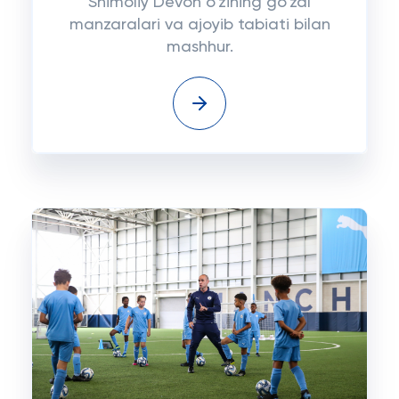
Shimoliy Devon o'zining go'zal
manzaralari va ajoyib tabiati bilan
mashhur.