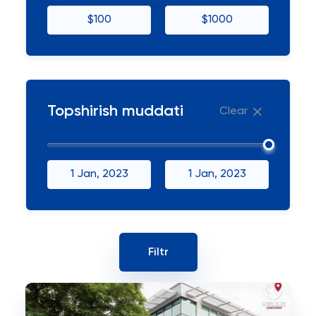
$100
$1000
Topshirish muddati
Clear
1 Jan, 2023
1 Jan, 2023