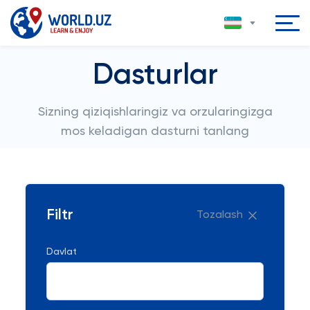
Dasturlar
Sizning qiziqishlaringiz va orzularingizga
mos keladigan dasturni tanlang
Filtr
Tozalash
Davlat