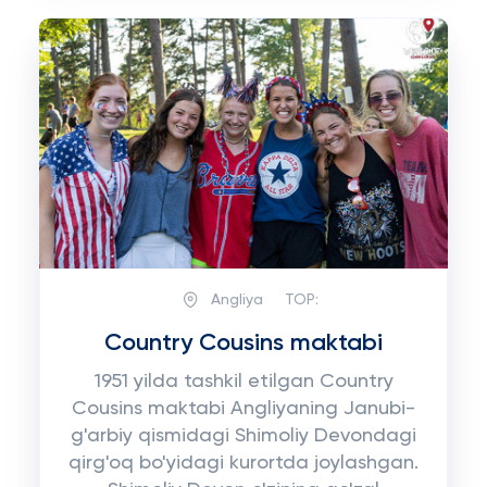
Angliya
TOP:
Country Cousins maktabi
1951 yilda tashkil etilgan Country
Cousins maktabi Angliyaning Janubi-
g'arbiy qismidagi Shimoliy Devondagi
qirg'oq bo'yidagi kurortda joylashgan.