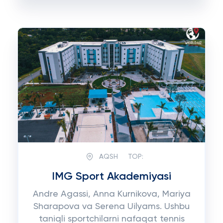
AQSH
TOP:
IMG Sport Akademiyasi
Andre Agassi, Anna Kurnikova, Mariya
Sharapova va Serena Uilyams. Ushbu
taniqli sportchilarni nafaqat tennis