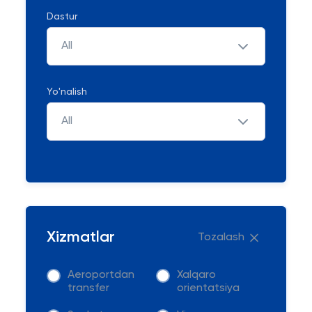
Dastur
All
Yo'nalish
All
Xizmatlar
Tozalash
Aeroportdan
Xalqaro
transfer
orientatsiya