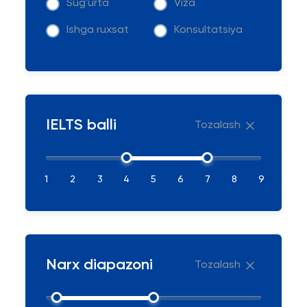
Sug'urta
Viza
Ishga ruxsat
Konsultatsiya
IELTS balli
Tozalash
1
2
3
4
5
6
7
8
9
Narx diapazoni
Tozalash