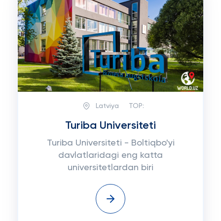
Latviya
TOP:
Turiba Universiteti
Turiba Universiteti - Boltiqbo'yi
davlatlaridagi eng katta
universitetlardan biri