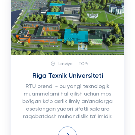
Latviya
TOP:
Riga Texnik Universiteti
RTU brendi - bu yangi texnologik
muammolarni hal qilish uchun mos
bo'lgan ko'p asrlik ilmiy an'analarga
asoslangan yuqori sifatli xalqaro
raqobatdosh muhandislik ta'limidir.