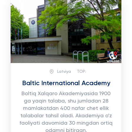
Latviya
TOP:
Baltic International Academy
Boltiq Xalqaro Akademiyasida 1900
ga yaqin talaba, shu jumladan 28
mamlakatdan 400 nafar chet ellik
talabalar tahsil oladi. Akademiya o'z
faoliyati davomida 30 mingdan ortiq
odamni bitirgan.