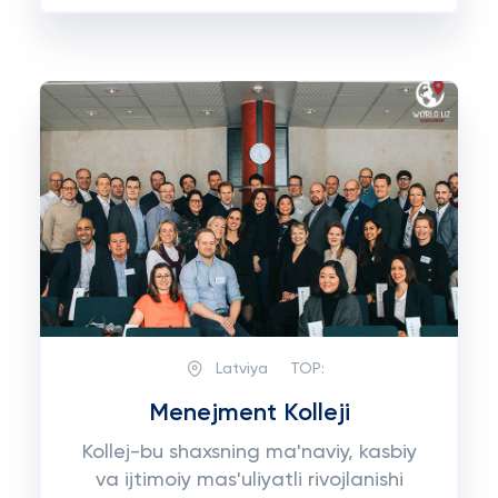
Latviya
TOP:
Menejment Kolleji
Kollej-bu shaxsning ma'naviy, kasbiy
va ijtimoiy mas'uliyatli rivojlanishi