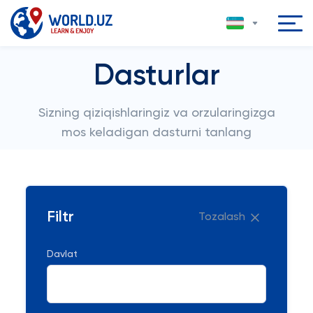
Dasturlar
Sizning qiziqishlaringiz va orzularingizga
mos keladigan dasturni tanlang
Filtr
Tozalash
Davlat