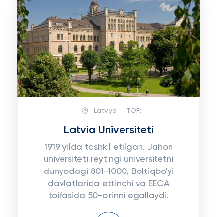
Latviya
TOP:
Latvia Universiteti
1919 yilda tashkil etilgan. Jahon
universiteti reytingi universitetni
dunyodagi 801-1000, Boltiqbo'yi
davlatlarida ettinchi va EECA
toifasida 50-o'rinni egallaydi.