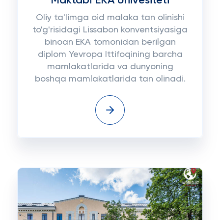
Maktabi EKA Univesiteti
Oliy ta'limga oid malaka tan olinishi
to'g'risidagi Lissabon konventsiyasiga
binoan EKA tomonidan berilgan
diplom Yevropa Ittifoqining barcha
mamlakatlarida va dunyoning
boshqa mamlakatlarida tan olinadi.