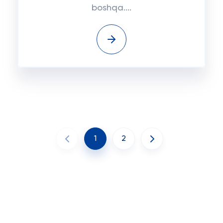
boshqa....
1
2