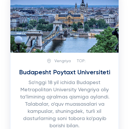
Vengriya
TOP:
Budapesht Poytaxt Universiteti
So'nggi 18 yil ichida Budapest
Metropolitan University Vengriya oliy
ta'limining ajralmas qismiga aylandi.
Talabalar, o'quv muassasalari va
kampuslar, shuningdek, turli xil
dasturlarning soni tobora ko'payib
borishi bilan.