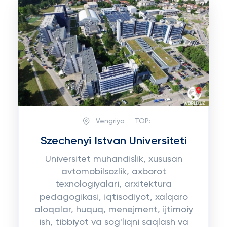
Vengriya
TOP:
Szechenyi Istvan Universiteti
Universitet muhandislik, xususan
avtomobilsozlik, axborot
texnologiyalari, arxitektura
pedagogikasi, iqtisodiyot, xalqaro
aloqalar, huquq, menejment, ijtimoiy
ish, tibbiyot va sog'liqni saqlash va