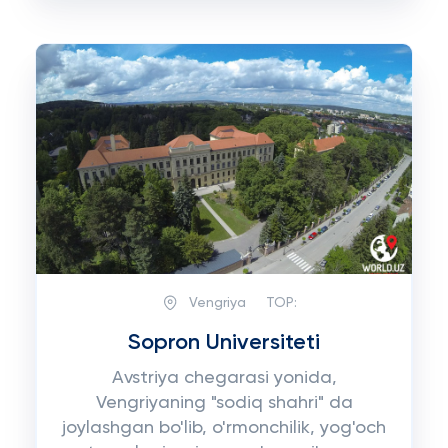
Vengriya
TOP:
Sopron Universiteti
Avstriya chegarasi yonida,
Vengriyaning "sodiq shahri" da
joylashgan bo'lib, o'rmonchilik, yog'och