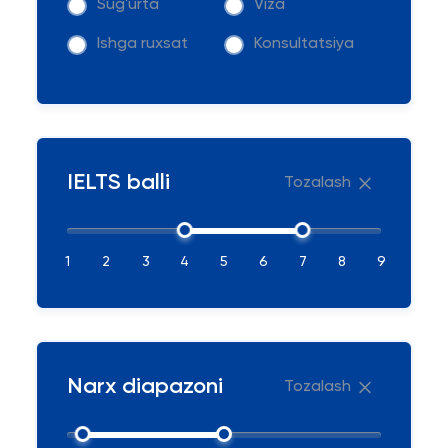
Sug'urta
Viza
Ishga ruxsat
Konsultatsiya
IELTS balli
Tozalash
1
2
3
4
5
6
7
8
9
Narx diapazoni
Tozalash