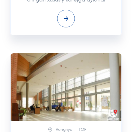
olingan xususiy kollejga aylandi
Vengriya
TOP: