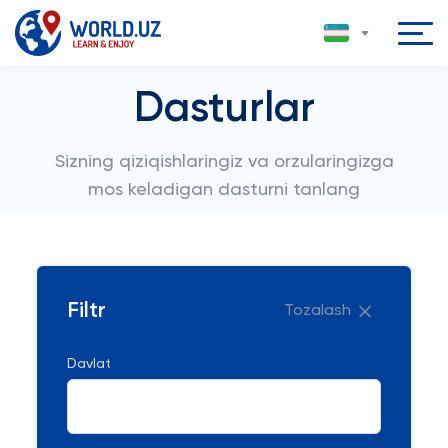
Dasturlar
Sizning qiziqishlaringiz va orzularingizga
mos keladigan dasturni tanlang
Filtr
Tozalash
Davlat