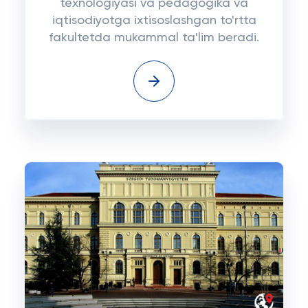
texnologiyasi va pedagogika va
iqtisodiyotga ixtisoslashgan to'rtta
fakultetda mukammal ta'lim beradi.