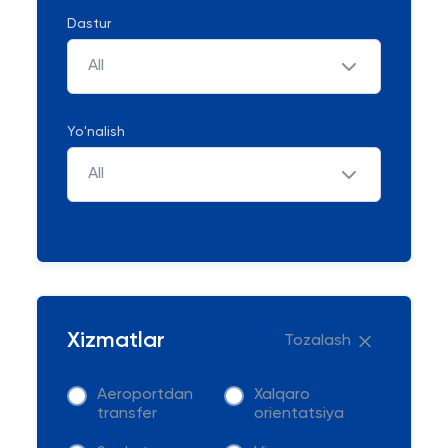
Dastur
All
Yo'nalish
All
Xizmatlar
Tozalash
Aeroportdan
Xalqaro
transfer
orientatsiya