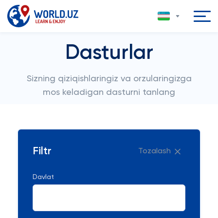
Dasturlar
Sizning qiziqishlaringiz va orzularingizga
mos keladigan dasturni tanlang
Filtr
Tozalash
Davlat