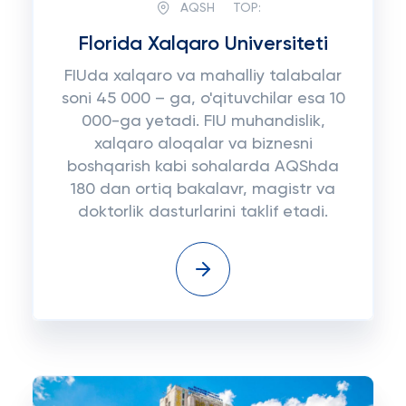
AQSH
TOP:
Florida Xalqaro Universiteti
FIUda xalqaro va mahalliy talabalar
soni 45 000 – ga, o'qituvchilar esa 10
000-ga yetadi. FIU muhandislik,
xalqaro aloqalar va biznesni
boshqarish kabi sohalarda AQShda
180 dan ortiq bakalavr, magistr va
doktorlik dasturlarini taklif etadi.