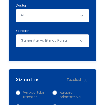
Dastur
All
Yo'nalish
Gumanitar va Ijtimoy Fanlar
Xizmatlar
Tozalash
Aeroportdan
Xalqaro
transfer
orientatsiya