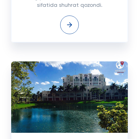
sifatida shuhrat qozondi.