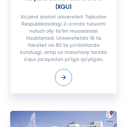
(XGU)
Xo`jand davlat universiteti Tojikiston
Respublikasidagi 2-o`rinda turuvchi
nufuzli oliy ta`lim muassasasi
hisoblanadi. Universitetda 18 ta
fakultet va 80 ta yo`nlishlarda
kunduzgi, sirtqi va masofaviy tarzda
o`quv jarayonlari yo`lga qo`yilgan.