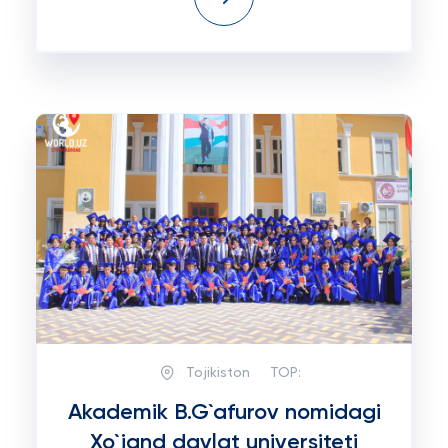
Tojikiston
TOP:
Akademik B.G`afurov nomidagi
Xo`jand davlat universiteti