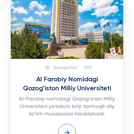
Qozog'iston
TOP:
Al Farobiy Nomidagi
Qozog'iston Milliy Universiteti
Al-Farobiy nomidagi Qozog'iston Milliy
Universiteti yetakchi ko'p tarmoqli oliy
ta'lim muassasasi hisoblanadi.