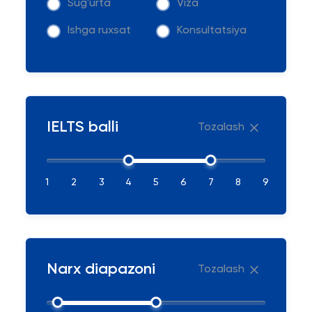
Sug'urta
Viza
Ishga ruxsat
Konsultatsiya
IELTS balli
Tozalash
1
2
3
4
5
6
7
8
9
Narx diapazoni
Tozalash