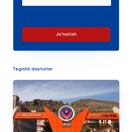
Jo'natish
Tegishli dasturlar