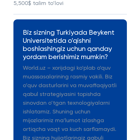
5,500$ talim to’lovi
Biz sizning Turkiyada Beykent
Universitetida o’qishni
boshlashingiz uchun qanday
yordam berishimiz mumkin?
World.uz – xorijdagi ko'plab o'quv
muassasalarining rasmiy vakili. Biz
o’quv dasturlarini va muvaffaqiyatli
qabul strategiyasini topishda
sinovdan o’tgan texnologiyalarni
ishlatamiz. Shuning uchun
mijozlarimiz ma'lumot izlashga
ortiqcha vaqt va kuch sarflamaydi.
Biz sizning hujjatlaringiz qabuli