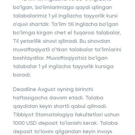
bo’lgan, bo’limlarimizga qaydi qilingan
talabalarimiz 1 yil Ingilizcha tayyorlik kursi
o’quvi shartdir. Ta’lim tili Inglizcha bo’lgan
bo’limga kirgan chet el fuqarosi talabalar,
Til yetarlilik sinovi qilinadi. Bu sinovdan
muvaffaqiyatli o’tkan talabalar ta’limlarini
boshlaydilar. Muvaffaqiyatsiz bo’lgan
talabalar 1 yil inglizcha tayyorlik kursiga
boradi.
Deadline Avgust oyning birinchi
haftasigacha davom etadi. Talaba
qaydidan keyin shartli qabul qilinadi.
Tibbiyot Stomatologiya fakultetlari uchun
1000 USD deposit to’lanishi kerak. Talaba
deposit to’lovini qilgandan keyin invoys