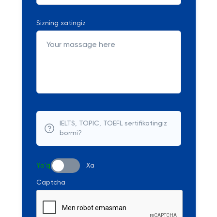
Sizning xatingiz
IELTS, TOPIC, TOEFL sertifikatingiz
bormi?
Yo'q
Xa
Captcha