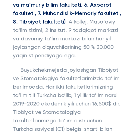
va ma’muriy bilim fakulteti, 6. Axborot
fakulteti, 7. Muhandislik-Memoriy fakulteti,
8. Tibbiyot fakulteti)
4 kollej, Masofaviy
ta'lim tizimi, 2 insitut, 9 tadqiqot markazi
va davomiy ta’lim markazi bilan har yil
joylashgan o’quvchilarining 50 % 30,000
yaqin stipendiyaga ega.
Buyukchekmejeda joylashgan Tibbiyot
ve Stomatologiya fakultetlarimizda ta’lim
berilmoqda. Har ikki fakultetlarimizning
ta’lim tili Turkcha bo’lib, 1 yillik ta’lim narxi
2019-2020 akademik yili uchun 16,500$ dir.
Tibbiyot ve Stomatologiya
fakultetlarimizga ta’lim olish uchun
Turkcha saviyasi (C1) belgisi sharti bilan