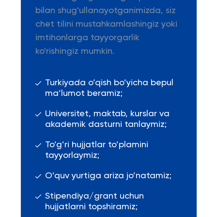
bilan shug'ullanayotganimizda, siz
chet tilini mustahkamlashingiz yoki
imtihonlarga tayyorgarlik
ko'rishingiz mumkin.
Turkiyada o’qish bo’yicha bepul
ma’lumot beramiz;
Universitet, maktab, kurslar va
akademik dasturni tanlaymiz;
To’g’ri hujjatlar to’plamini
tayyorlaymiz;
O’quv yurtiga ariza jo’natamiz;
Stipendiya/grant uchun
hujjatlarni topshiramiz;