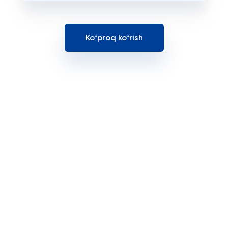
Koʻproq koʻrish