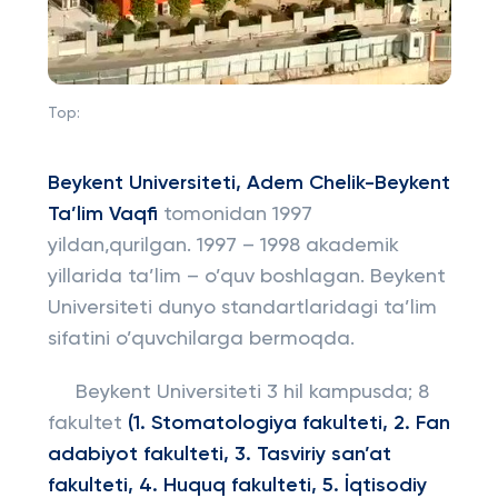
Top:
Beykent Universiteti, Adem Chelik-Beykent
Ta’lim Vaqfi
tomonidan 1997
yildan,qurilgan. 1997 – 1998 akademik
yillarida ta’lim – o’quv boshlagan. Beykent
Universiteti dunyo standartlaridagi ta’lim
sifatini o’quvchilarga bermoqda.
Beykent Universiteti 3 hil kampusda; 8
fakultet
(1. Stomatologiya fakulteti, 2. Fan
adabiyot fakulteti, 3. Tasviriy san’at
fakulteti, 4. Huquq fakulteti, 5. İqtisodiy