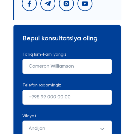
Bepul konsultatsiya oling
To'liq Ism-Familyangiz
Telefon raqamingiz
Viloyat
Andijon