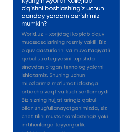
Kyungin Ayollar Kollejida
o’qishni boshlashingiz uchun
qanday yordam berishimiz
mumkin?
World.uz – xorijdagi ko'plab o'quv
muassasalarining rasmiy vakili. Biz
o’quv dasturlarini va muvaffaqiyatli
qabul strategiyasini topishda
sinovdan o’tgan texnologiyalarni
ishlatamiz. Shuning uchun
mijozlarimiz ma'lumot izlashga
ortiqcha vaqt va kuch sarflamaydi.
Biz sizning hujjatlaringiz qabuli
bilan shug'ullanayotganimizda, siz
chet tilini mustahkamlashingiz yoki
imtihonlarga tayyorgarlik