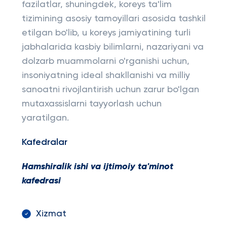
fazilatlar, shuningdek, koreys ta'lim
tizimining asosiy tamoyillari asosida tashkil
etilgan bo'lib, u koreys jamiyatining turli
jabhalarida kasbiy bilimlarni, nazariyani va
dolzarb muammolarni o'rganishi uchun,
insoniyatning ideal shakllanishi va milliy
sanoatni rivojlantirish uchun zarur bo'lgan
mutaxassislarni tayyorlash uchun
yaratilgan.
Kafedralar
Hamshiralik ishi va ijtimoiy ta'minot
kafedrasi
Xizmat