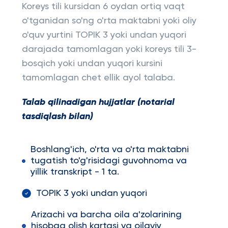
Koreys tili kursidan 6 oydan ortiq vaqt
o'tganidan so'ng o'rta maktabni yoki oliy
o'quv yurtini TOPIK 3 yoki undan yuqori
darajada tamomlagan yoki koreys tili 3-
bosqich yoki undan yuqori kursini
tamomlagan chet ellik ayol talaba.
Talab qilinadigan hujjatlar (notarial
tasdiqlash bilan)
Boshlang'ich, o'rta va o'rta maktabni
tugatish to'g'risidagi guvohnoma va
yillik transkript - 1 ta.
TOPIK 3 yoki undan yuqori
Arizachi va barcha oila a'zolarining
hisobga olish kartasi va oilaviy