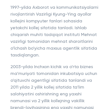
1997-yilda Axborot va kommunikatsiyalarni
rivojlantirish Vazirligi Kyung-Ying ayollar
kollejini kompyuter fanlari sohasida
yetakchi kollej sifatida tanladi. Ishlab
chiqarish muhiti tadqiqot instituti Mehnat
vazirligi tomonidan mehnat sharoitlarini
o'lchash bo'yicha maxsus agentlik sifatida
tasdiqlangan.
2003-yilda Inchxon kichik va o'rta biznes
ma'muriyati tomonidan inkubatsiya uchun
o'qituvchi agentligi sifatida tanlandi va
2011 yilda 2 yillik kollej sifatida ta'lim
salohiyatini oshirishning eng yaxshi
namunasi va 2 yillik kollejning vakillik
brendi-loyihasining eng yaxshi namunasi