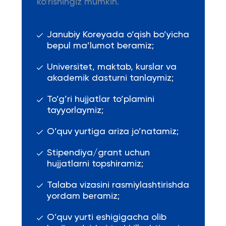
ko'rishingiz mumkin.
Janubiy Koreyada o’qish bo’yicha
bepul ma’lumot beramiz;
Universitet, maktab, kurslar va
akademik dasturni tanlaymiz;
To’g’ri hujjatlar to’plamini
tayyorlaymiz;
O’quv yurtiga ariza jo’natamiz;
Stipendiya/grant uchun
hujjatlarni topshiramiz;
Talaba vizasini rasmiylashtirishda
yordam beramiz;
O’quv yurti eshigigacha olib