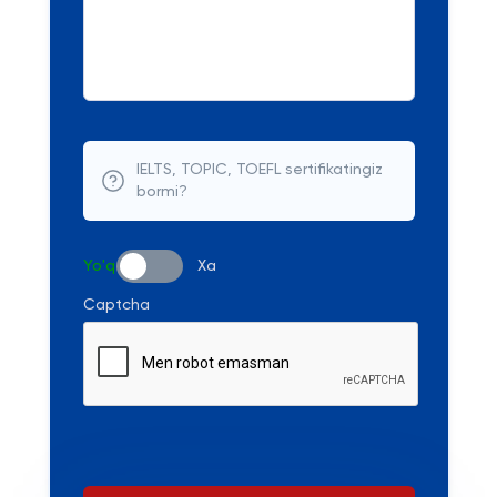
IELTS, TOPIC, TOEFL sertifikatingiz
bormi?
Yo'q
Xa
Captcha