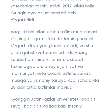
kafedralari tashkil etildi. 2012-yilda kollej
Kyungin ayollar universiteti deb
o'zgartirildi.
Vaqt o'tishi bilan ushbu ta'lim muassasasi
o’zining bir qator fakultetlarning nomini
o'zgartirdi va yangilarini qo'shdi, va shu
bilan qabul kvotalarini oshirdi. Hozirgi
kunda hamshiralik, turizm, axborot
texnologiyalari, dizayn, jamiyat va
ma'muriyat, erta bolalik ta'limi, san'at,
musiqa va jismoniy tarbiya kabi sohalarda
28 dan ortiq bo'limlar mavjud.
Kyonggin Xotin-qizlar universiteti adolat,
sevgi, haqiqat va ijod kabi insoniy