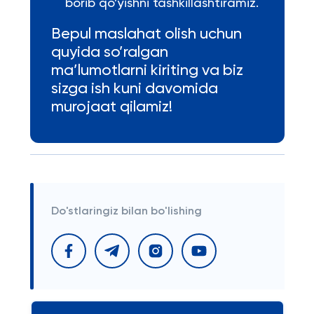
borib qo’yishni tashkillashtiramiz.
Bepul maslahat olish uchun
quyida so’ralgan
ma’lumotlarni kiriting va biz
sizga ish kuni davomida
murojaat qilamiz!
Do'stlaringiz bilan bo'lishing