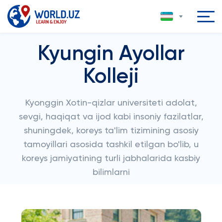
Kyungin Ayollar
Kolleji
Kyonggin Xotin-qizlar universiteti adolat,
sevgi, haqiqat va ijod kabi insoniy fazilatlar,
shuningdek, koreys ta'lim tizimining asosiy
tamoyillari asosida tashkil etilgan bo'lib, u
koreys jamiyatining turli jabhalarida kasbiy
bilimlarni