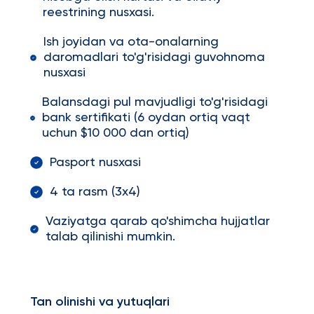
reestrining nusxasi.
Ish joyidan va ota-onalarning
daromadlari to'g'risidagi guvohnoma
nusxasi
Balansdagi pul mavjudligi to'g'risidagi
bank sertifikati (6 oydan ortiq vaqt
uchun $10 000 dan ortiq)
Pasport nusxasi
4 ta rasm (3x4)
Vaziyatga qarab qo'shimcha hujjatlar
talab qilinishi mumkin.
Tan olinishi va yutuqlari