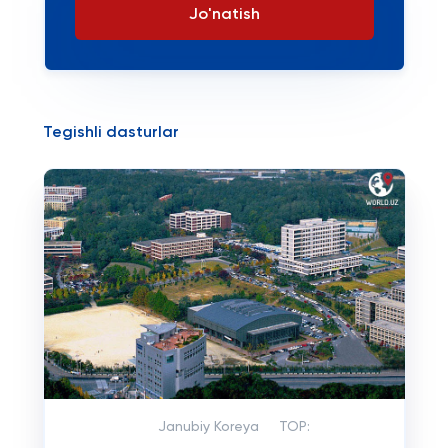
Jo'natish
Tegishli dasturlar
Janubiy Koreya
TOP: