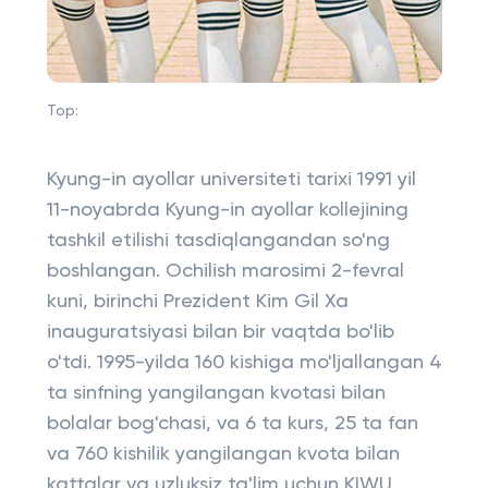
Top:
Kyung-in ayollar universiteti tarixi 1991 yil
11-noyabrda Kyung-in ayollar kollejining
tashkil etilishi tasdiqlangandan so'ng
boshlangan. Ochilish marosimi 2-fevral
kuni, birinchi Prezident Kim Gil Xa
inauguratsiyasi bilan bir vaqtda bo'lib
o'tdi. 1995-yilda 160 kishiga mo'ljallangan 4
ta sinfning yangilangan kvotasi bilan
bolalar bog'chasi, va 6 ta kurs, 25 ta fan
va 760 kishilik yangilangan kvota bilan
kattalar va uzluksiz ta'lim uchun KIWU