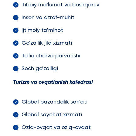
Tibbiy ma'lumot va boshqaruv
Inson va atrof-muhit
Ijtimoiy ta'minot
Go'zallik jild xizmati
To'liq chorva parvarishi
Soch go'zalligi
Turizm va ovqatlanish kafedrasi
Global pazandalik san'ati
Global sayohat xizmati
Oziq-ovqat va oziq-ovqat