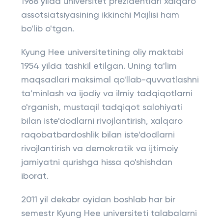
1968 yilda universitet prezidentlari xalqaro
assotsiatsiyasining ikkinchi Majlisi ham
bo'lib o'tgan.
Kyung Hee universitetining oliy maktabi
1954 yilda tashkil etilgan. Uning ta'lim
maqsadlari maksimal qo'llab-quvvatlashni
ta'minlash va ijodiy va ilmiy tadqiqotlarni
o'rganish, mustaqil tadqiqot salohiyati
bilan iste'dodlarni rivojlantirish, xalqaro
raqobatbardoshlik bilan iste'dodlarni
rivojlantirish va demokratik va ijtimoiy
jamiyatni qurishga hissa qo'shishdan
iborat.
2011 yil dekabr oyidan boshlab har bir
semestr Kyung Hee universiteti talabalarni