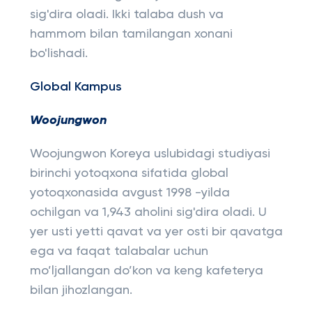
sig'dira oladi. Ikki talaba dush va
hammom bilan tamilangan xonani
bo'lishadi.
Global Kampus
Woojungwon
Woojungwon Koreya uslubidagi studiyasi
birinchi yotoqxona sifatida global
yotoqxonasida avgust 1998 -yilda
ochilgan va 1,943 aholini sig'dira oladi. U
yer usti yetti qavat va yer osti bir qavatga
ega va faqat talabalar uchun
mo’ljallangan do’kon va keng kafeterya
bilan jihozlangan.