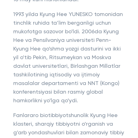
1993 yilda Kyung Hee YUNESKO tomonidan
tinchlik ruhida ta’lim berganligi uchun
mukofotga sazovor bo'ldi. 2006da Kyung
Hee va Pensilvaniya universiteti Penn-
Kyung Hee qo'shma yozgi dasturini va ikki
yil o'tib Pekin, Ritsumeykan va Moskva
davlat universitetlari, Birlashgan Millatlar
tashkilotining iqtisodiy va ijtimoiy
masalalar departamenti va NNT (Kongo)
konferentsiyasi bilan rasmiy global
hamkorlikni yo'lga qo'ydi.
Fanlararo biotibbiyotshunolik Kyung Hee
klasteri, sharqiy tibbiyotni o'rganish va
g'arb yondashuvlari bilan zamonaviy tibbiy