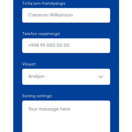
To'liq Ism-Familyangiz
Telefon raqamingiz
Viloyat
Andijon
Sizning xatingiz