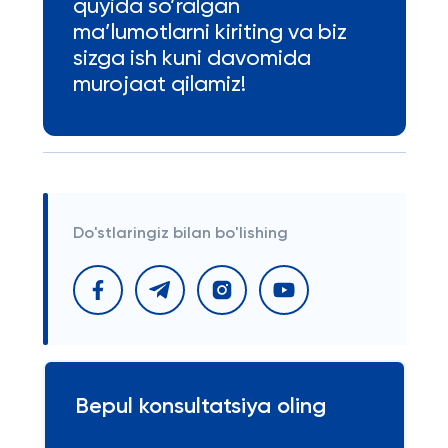
quyida so’ralgan
ma’lumotlarni kiriting va biz
sizga ish kuni davomida
murojaat qilamiz!
Do'stlaringiz bilan bo'lishing
Bepul konsultatsiya oling