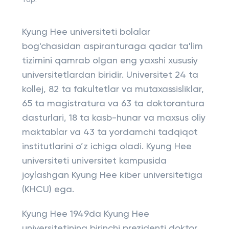
Top:
Kyung Hee universiteti bolalar
bog'chasidan aspiranturaga qadar ta'lim
tizimini qamrab olgan eng yaxshi xususiy
universitetlardan biridir. Universitet 24 ta
kollej, 82 ta fakultetlar va mutaxassisliklar,
65 ta magistratura va 63 ta doktorantura
dasturlari, 18 ta kasb-hunar va maxsus oliy
maktablar va 43 ta yordamchi tadqiqot
institutlarini o’z ichiga oladi. Kyung Hee
universiteti universitet kampusida
joylashgan Kyung Hee kiber universitetiga
(KHCU) ega.
Kyung Hee 1949da Kyung Hee
universitetining birinchi prezidenti doktor