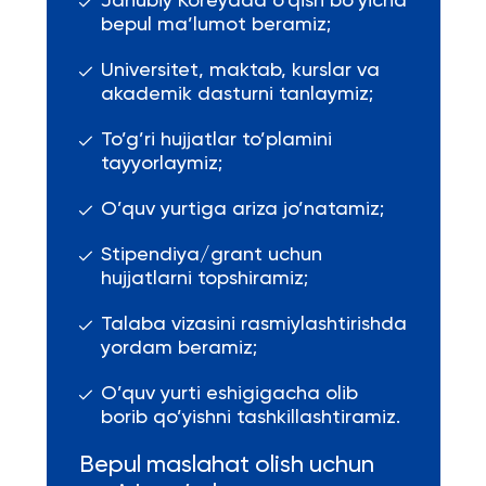
Janubiy Koreyada o’qish bo’yicha
bepul ma’lumot beramiz;
Universitet, maktab, kurslar va
akademik dasturni tanlaymiz;
To’g’ri hujjatlar to’plamini
tayyorlaymiz;
O’quv yurtiga ariza jo’natamiz;
Stipendiya/grant uchun
hujjatlarni topshiramiz;
Talaba vizasini rasmiylashtirishda
yordam beramiz;
O’quv yurti eshigigacha olib
borib qo’yishni tashkillashtiramiz.
Bepul maslahat olish uchun