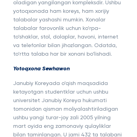
oladigan yangilangan kompleksdir. Ushbu
yotoqxonada ham koreys, ham xorijiy
talabalar yashashi mumkin. Xonalar
talabalar farovonlik uchun ko'rpa-
to'shaklar, stol, dolaplar, havoni, internet
va telefonlar bilan jihozlangan. Odatda,
to'rtta talaba har bir xonani bo'lishadi.
Yotoqxona Sewhawon
Janubiy Koreyada o'qish maqsadida
ketayotgan studentklar uchun ushbu
universitet Janubiy Koreya hukumati
tomonidan qisman moliyalashtiriladigan
ushbu yangi turar-joy zali 2005 yilning
mart oyida eng zamonaviy qulayliklar
bilan taminlangan. U jami 432 ta talabani