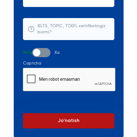
IELTS, TOPIC, TOEFL sertifikatingiz
bormi?
Yo'q
Xa
Captcha
Jo'natish