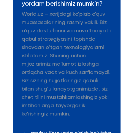
yordam berishimiz mumkin?
World.uz – xorijdagi ko'plab o'quv
muassasalarining rasmiy vakili. Biz
o’quv dasturlarini va muvaffaqiyatli
qabul strategiyasini topishda
sinovdan o’tgan texnologiyalarni
ishlatamiz. Shuning uchun
mijozlarimiz ma'lumot izlashga
ortiqcha vaqt va kuch sarflamaydi.
Biz sizning hujjatlaringiz qabuli
bilan shug'ullanayotganimizda, siz
chet tilini mustahkamlashingiz yoki
imtihonlarga tayyorgarlik
ko'rishingiz mumkin.