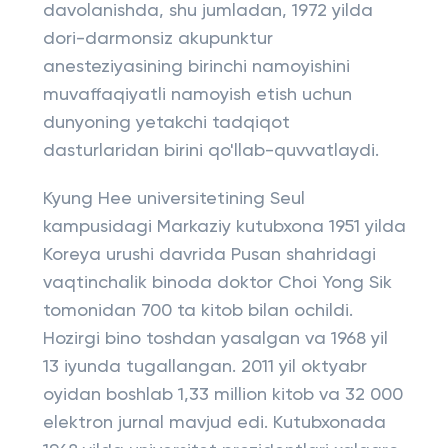
davolanishda, shu jumladan, 1972 yilda
dori-darmonsiz akupunktur
anesteziyasining birinchi namoyishini
muvaffaqiyatli namoyish etish uchun
dunyoning yetakchi tadqiqot
dasturlaridan birini qo'llab-quvvatlaydi.
Kyung Hee universitetining Seul
kampusidagi Markaziy kutubxona 1951 yilda
Koreya urushi davrida Pusan shahridagi
vaqtinchalik binoda doktor Choi Yong Sik
tomonidan 700 ta kitob bilan ochildi.
Hozirgi bino toshdan yasalgan va 1968 yil
13 iyunda tugallangan. 2011 yil oktyabr
oyidan boshlab 1,33 million kitob va 32 000
elektron jurnal mavjud edi. Kutubxonada