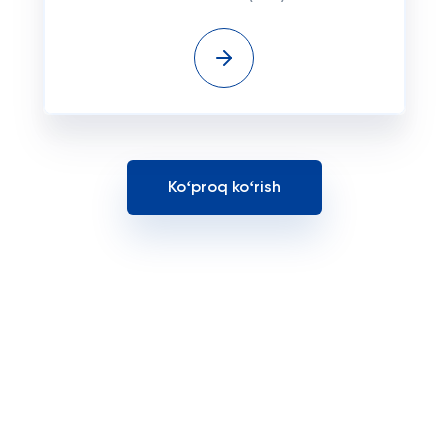
Koʻproq koʻrish