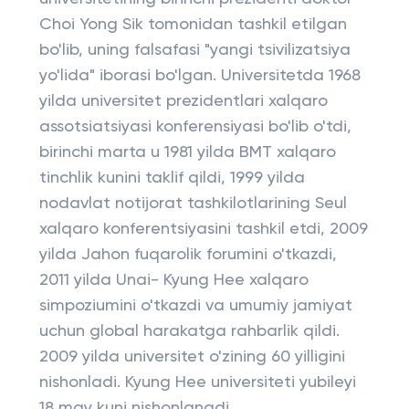
Choi Yong Sik tomonidan tashkil etilgan
bo'lib, uning falsafasi "yangi tsivilizatsiya
yo'lida" iborasi bo'lgan. Universitetda 1968
yilda universitet prezidentlari xalqaro
assotsiatsiyasi konferensiyasi bo'lib o'tdi,
birinchi marta u 1981 yilda BMT xalqaro
tinchlik kunini taklif qildi, 1999 yilda
nodavlat notijorat tashkilotlarining Seul
xalqaro konferentsiyasini tashkil etdi, 2009
yilda Jahon fuqarolik forumini o'tkazdi,
2011 yilda Unai- Kyung Hee xalqaro
simpoziumini o'tkazdi va umumiy jamiyat
uchun global harakatga rahbarlik qildi.
2009 yilda universitet o'zining 60 yilligini
nishonladi. Kyung Hee universiteti yubileyi
18 may kuni nishonlanadi.