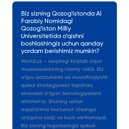
Biz sizning Qozog'istonda Al
Farobiy Nomidagi
Qozog'iston Milliy
Universitetida o’qishni
boshlashingiz uchun qanday
yordam berishimiz mumkin?
World.uz – xorijdagi ko'plab o'quv
muassasalarining rasmiy vakili. Biz
o’quv dasturlarini va muvaffaqiyatli
qabul strategiyasini topishda
sinovdan o’tgan texnologiyalarni
ishlatamiz. Shuning uchun
mijozlarimiz ma'lumot izlashga
ortiqcha vaqt va kuch sarflamaydi.
Biz sizning hujjatlaringiz qabuli