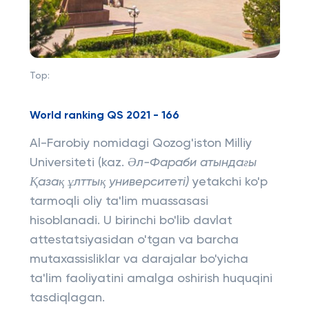
Top:
World ranking QS 2021 - 166
Al-Farobiy nomidagi Qozog'iston Milliy
Universiteti (kaz.
Әл-Фараби атындағы
Қазақ ұлттық университеті)
yetakchi ko'p
tarmoqli oliy ta'lim muassasasi
hisoblanadi. U birinchi bo'lib davlat
attestatsiyasidan o'tgan va barcha
mutaxassisliklar va darajalar bo'yicha
ta'lim faoliyatini amalga oshirish huquqini
tasdiqlagan.