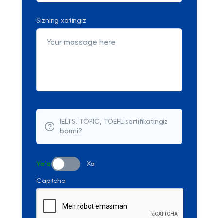
Sizning xatingiz
IELTS, TOPIC, TOEFL sertifikatingiz
bormi?
Yo'q
Xa
Captcha