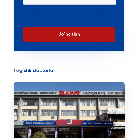
Jo'natish
Tegishli dasturlar