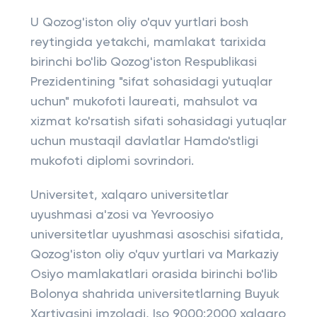
U Qozog'iston oliy o'quv yurtlari bosh
reytingida yetakchi, mamlakat tarixida
birinchi bo'lib Qozog'iston Respublikasi
Prezidentining "sifat sohasidagi yutuqlar
uchun" mukofoti laureati, mahsulot va
xizmat ko'rsatish sifati sohasidagi yutuqlar
uchun mustaqil davlatlar Hamdo'stligi
mukofoti diplomi sovrindori.
Universitet, xalqaro universitetlar
uyushmasi a'zosi va Yevroosiyo
universitetlar uyushmasi asoschisi sifatida,
Qozog'iston oliy o'quv yurtlari va Markaziy
Osiyo mamlakatlari orasida birinchi bo'lib
Bolonya shahrida universitetlarning Buyuk
Xartiyasini imzoladi, Iso 9000:2000 xalqaro