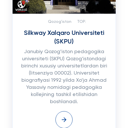
Qozog'iston
TOP:
Silkway Xalqaro Universiteti
(SKPU)
Janubiy Qozog'iston pedagogika
universiteti (SKPU) Qozog'istondagi
birinchi xususiy universitetlardan biri
(litsenziya 00002). Universitet
biografiyasi 1992 yilda Xo'ja Ahmad
Yassaviy nomidagi pedagogika
kollejining tashkil etilishidan
boshlanadi.