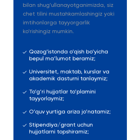
bilan shug'ullanayotganimizda, siz
chet tilini mustahkamlashingiz yoki
imtihonlarga tayyorgarlik
ko'rishingiz mumkin.
Qozog'istonda o’qish bo’yicha
bepul ma’lumot beramiz;
Universitet, maktab, kurslar va
akademik dasturni tanlaymiz;
To’g’ri hujjatlar to’plamini
tayyorlaymiz;
O’quv yurtiga ariza jo’natamiz;
Stipendiya/grant uchun
hujjatlarni topshiramiz;