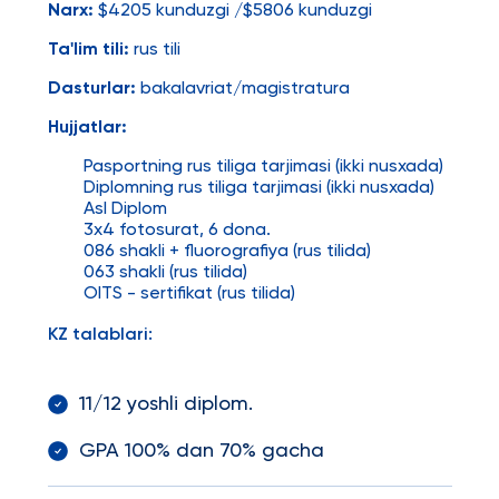
Narx:
$4205 kunduzgi /$5806 kunduzgi
Ta'lim tili:
rus tili
Dasturlar:
bakalavriat/magistratura
Hujjatlar:
Pasportning rus tiliga tarjimasi (ikki nusxada)
Diplomning rus tiliga tarjimasi (ikki nusxada)
Asl Diplom
3x4 fotosurat, 6 dona.
086 shakli + fluorografiya (rus tilida)
063 shakli (rus tilida)
OITS - sertifikat (rus tilida)
KZ talablari:
11/12 yoshli diplom.
GPA 100% dan 70% gacha