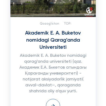
Qozog'iston
TOP:
Akademik E. A. Buketov
nomidagi Qarag'anda
Universiteti
Akademik E. A. Buketov nomidagi
qarag'anda universiteti (qoz.
Академик Е.А. Бөкетов атындағы
Қарағанды университеті) -
notijorat aksiyadorlik jamiyati(
avval-davlat—, qoraganda
shahrida oliy o'quv yurti.