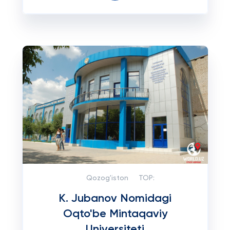
Qozog'iston
TOP:
K. Jubanov Nomidagi
Oqto'be Mintaqaviy
Universiteti