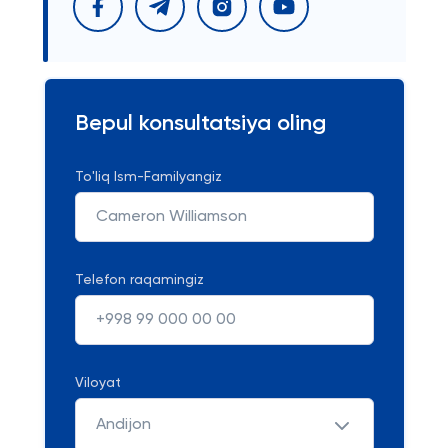
Bepul konsultatsiya oling
To'liq Ism-Familyangiz
Telefon raqamingiz
Viloyat
Andijon