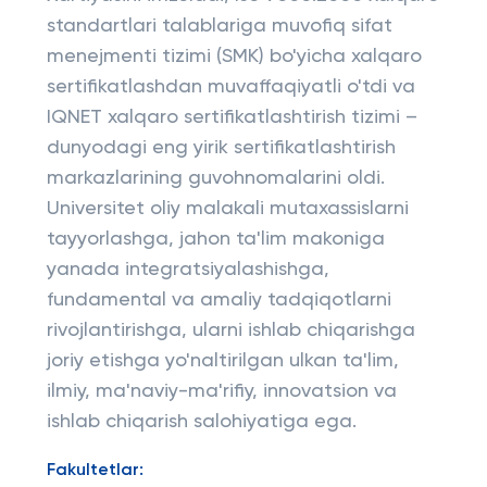
standartlari talablariga muvofiq sifat
menejmenti tizimi (SMK) bo'yicha xalqaro
sertifikatlashdan muvaffaqiyatli o'tdi va
IQNET xalqaro sertifikatlashtirish tizimi –
dunyodagi eng yirik sertifikatlashtirish
markazlarining guvohnomalarini oldi.
Universitet oliy malakali mutaxassislarni
tayyorlashga, jahon ta'lim makoniga
yanada integratsiyalashishga,
fundamental va amaliy tadqiqotlarni
rivojlantirishga, ularni ishlab chiqarishga
joriy etishga yo'naltirilgan ulkan ta'lim,
ilmiy, ma'naviy-ma'rifiy, innovatsion va
ishlab chiqarish salohiyatiga ega.
Fakultetlar: