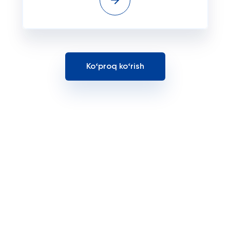
Koʻproq koʻrish