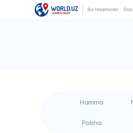
Biz Haqimizda
Dast
Hamma
Polsha