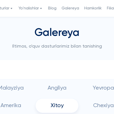
urlar
Yo'nalishlar
Blog
Galereya
Hamkorlik
Filia
Galereya
Iltimos, o'quv dasturlarimiz bilan tanishing
Malayziya
Angliya
Yevropa
Amerika
Xitoy
Chexiya