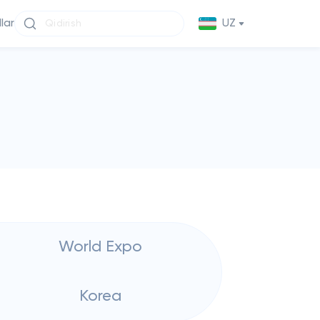
llar
UZ
World Expo
Korea