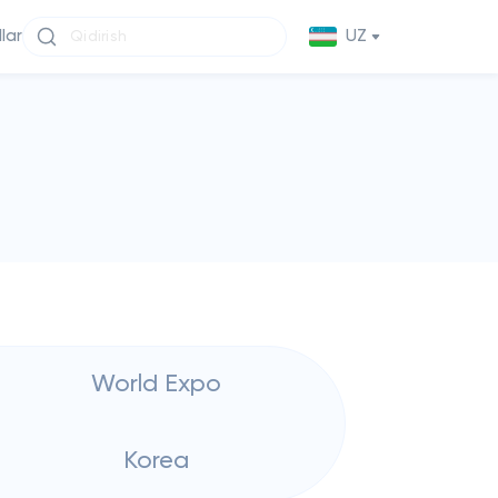
llar
UZ
World Expo
Korea