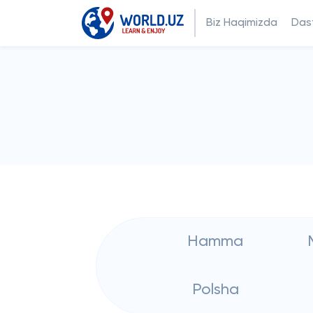
Biz Haqimizda
Dast
Hamma
Polsha