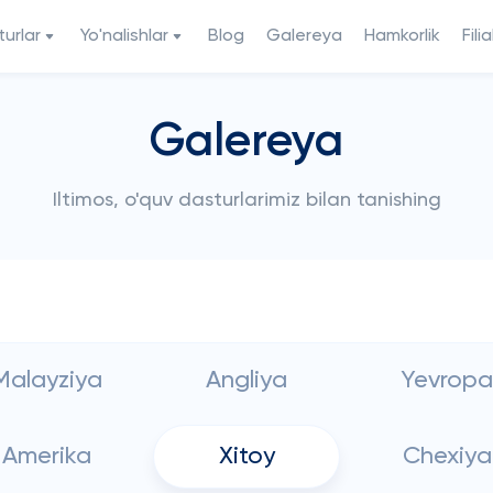
urlar
Yo'nalishlar
Blog
Galereya
Hamkorlik
Filia
Galereya
Iltimos, o'quv dasturlarimiz bilan tanishing
Malayziya
Angliya
Yevropa
Amerika
Xitoy
Chexiya