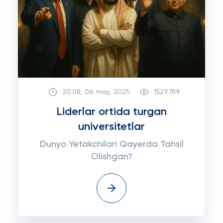
20:08, 06 may, 2025
1529789
Liderlar ortida turgan
universitetlar
Dunyo Yetakchilari Qayerda Tahsil
Olishgan?