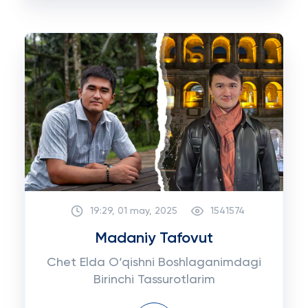
19:29, 01 may, 2025
1541574
Madaniy Tafovut
Chet Elda O‘qishni Boshlaganimdagi
Birinchi Tassurotlarim