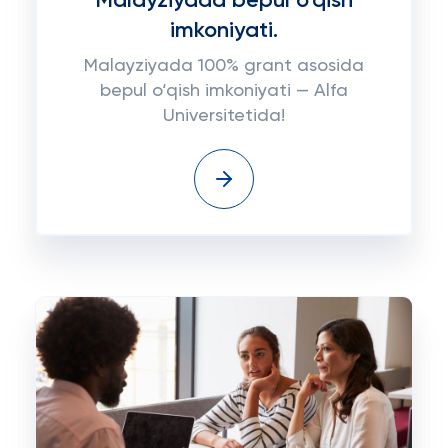
Malayziyada bepul o'qish
imkoniyati.
Malayziyada 100% grant asosida
bepul o‘qish imkoniyati — Alfa
Universitetida!