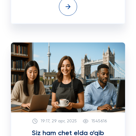
19:17, 29 apr, 2025
1545616
Siz ham chet elda o‘qib