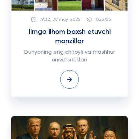
19:32, 08 may, 2025
1525755
Ilmga ilhom baxsh etuvchi
manzillar
Dunyoning eng chiroyli va mashhur
universitetlari