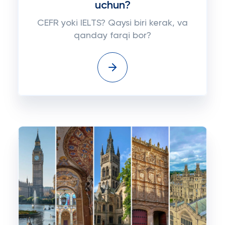
uchun?
CEFR yoki IELTS? Qaysi biri kerak, va
qanday farqi bor?