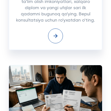
ta'lim olish imkoniyatlari, xalqaro
diplom va yangi ufqlar sari ilk
qadamni bugunoq qo'ying. Bepul
konsultatsiya uchun ro'yxatdan o'ting.