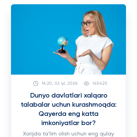
16:20, 02 iyl, 2026
140420
Dunyo davlatlari xalqaro
talabalar uchun kurashmoqda:
Qayerda eng katta
imkoniyatlar bor?
Xorijda ta'lim olish uchun eng qulay