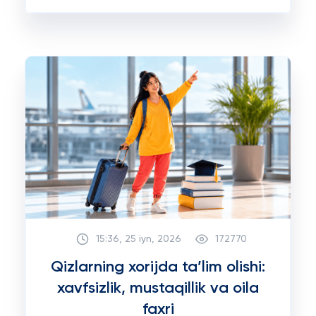
15:36, 25 iyn, 2026
172770
Qizlarning xorijda ta’lim olishi:
xavfsizlik, mustaqillik va oila
faxri