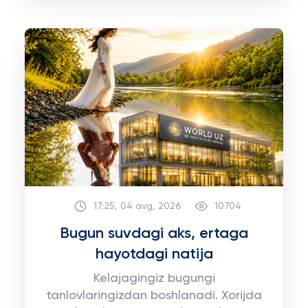
17:25, 04 avg, 2026
10704
Bugun suvdagi aks, ertaga
hayotdagi natija
Kelajagingiz bugungi
tanlovlaringizdan boshlanadi. Xorijda