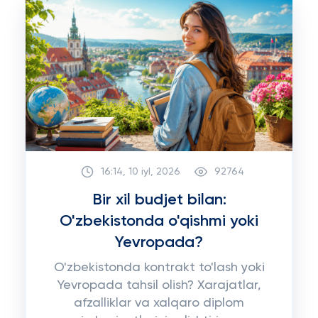
16:14, 10 iyl, 2026
92764
Bir xil budjet bilan:
O'zbekistonda o'qishmi yoki
Yevropada?
O'zbekistonda kontrakt to'lash yoki
Yevropada tahsil olish? Xarajatlar,
afzalliklar va xalqaro diplom