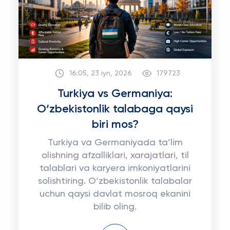
16:05, 23 iyn, 2026
179723
Turkiya vs Germaniya:
O‘zbekistonlik talabaga qaysi
biri mos?
Turkiya va Germaniyada ta’lim
olishning afzalliklari, xarajatlari, til
talablari va karyera imkoniyatlarini
solishtiring. O‘zbekistonlik talabalar
uchun qaysi davlat mosroq ekanini
bilib oling.