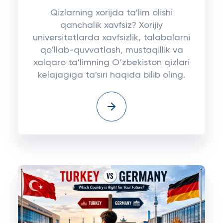
Qizlarning xorijda ta'lim olishi
qanchalik xavfsiz? Xorijiy
universitetlarda xavfsizlik, talabalarni
qo‘llab-quvvatlash, mustaqillik va
xalqaro ta'limning O‘zbekiston qizlari
kelajagiga ta'siri haqida bilib oling.