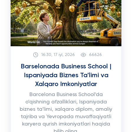
16:30, 17 iyl, 2026
66626
Barselonada Business School |
Ispaniyada Biznes Ta'limi va
Xalqaro Imkoniyatlar
Barcelona Business School'da
o'qishning afzalliklari, Ispaniyada
biznes ta'limi, xalqaro diplom, amaliy
tajriba va Yevropada muvaffaqiyatli
karyera qurish imkoniyatlari haqida
bilib oling.