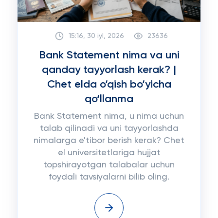
15:16, 30 iyl, 2026
23636
Bank Statement nima va uni
qanday tayyorlash kerak? |
Chet elda o‘qish bo‘yicha
qo‘llanma
Bank Statement nima, u nima uchun
talab qilinadi va uni tayyorlashda
nimalarga e'tibor berish kerak? Chet
el universitetlariga hujjat
topshirayotgan talabalar uchun
foydali tavsiyalarni bilib oling.