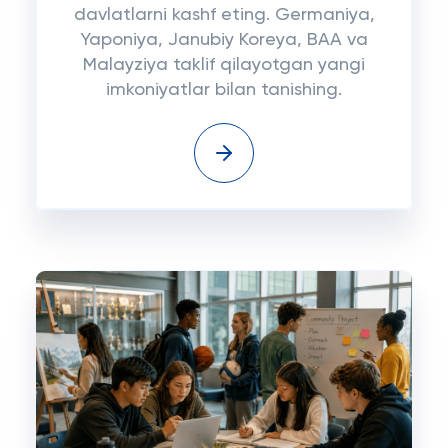
davlatlarni kashf eting. Germaniya,
Yaponiya, Janubiy Koreya, BAA va
Malayziya taklif qilayotgan yangi
imkoniyatlar bilan tanishing.