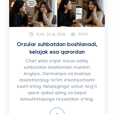
12:45, 24 iyl, 2026
37472
Orzular suhbatdan boshlanadi,
kelajak esa qarordan
Chet elda o‘qish orzusi oddiy
suhbatdan boshlanishi mumkin.
Angliya, Germaniya va boshqa
davlatlardagi ta'lim imkoniyatlarini
kashf eting. Kelajagingiz uchun to‘g‘ri
qaror qabul qiling va bepul
konsultatsiyaga ro‘yxatdan o‘ting.