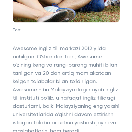
Top:
Awesome ingliz tili markazi 2012 yilda
ochilgan. O'shandan beri, Awesome
o'zining keng va rang-barang muhiti bilan
tanilgan va 20 dan ortiq mamlakatdan
kelgan talabalar bilan to'ldirilgan.
Awesome - bu Malayziyadagi noyob ingliz
tili instituti bo'lib, u nafaqat ingliz tilidagi
dasturlarni, balki Malayziyaning eng yaxshi
universitetlarida o'qishni davom ettirishni
istagan talabalar uchun yashash joyini va
maslahatlarini ham beradi.