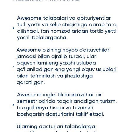
Awesome talabalari va abituriyentlar
turli yoshi va kelib chiqishiga qarab farq
qilishadi, fan nomzodlaridan tortib yetti
yoshli bolalargacha.
Awesome o'zining noyob o'qituvchilar
jamoasi bilan ajralib turadi, ular
o'quvchilarni eng yaxshi uslubda
qo'llaniladigan eng yangi o'quv uslublari
bilan ta'minlash va jihozlashga
qaratilgan.
Awesome ingliz tili markazi har bir
semestr oxirida taqdirlanadigan turizm,
buxgalteriya hisobi va biznesni
boshqarish dasturlarini taklif etadi.
Ularning dasturlari talabalarga