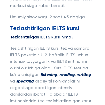
markazi sizga xabar beradi.
Umumiy sinov vaqti 2 soat 45 daqiqa.
Tezlashtirilgan IELTS kursi
Tezlashtirilgan IELTS kursi nima?
Tezlashtirilgan IELTS kursi tez va samarali
IELTS paketidir. U 2-haftalik IELTS uchun
intensiv tayyorgarlik va IELTS imtihonini
o’zini o’z ichiga oladi. Kurs IELTS testida
ko'rib chiqilgan
listening
,
reading
,
writing
va
speaking
asosiy til ko'nikmalarini
o'rganishga qaratilgan intensiv
darslardan iborat. Talabalar IELTS
imtihonlarida tez-tez ishlatiladigan zarur