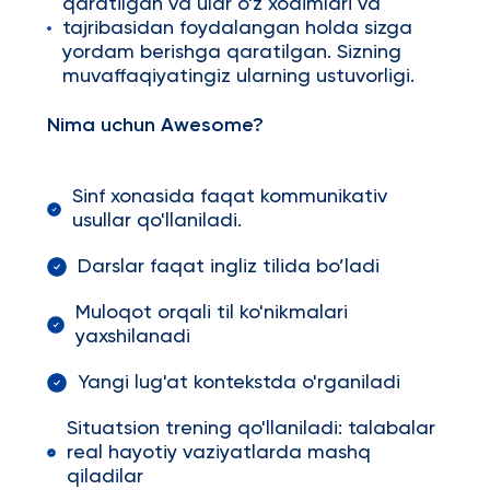
qaratilgan va ular o'z xodimlari va
tajribasidan foydalangan holda sizga
yordam berishga qaratilgan. Sizning
muvaffaqiyatingiz ularning ustuvorligi.
Nima
uchun
Awesome
?
Sinf xonasida faqat kommunikativ
usullar qo'llaniladi.
Darslar faqat ingliz tilida bo’ladi
Muloqot orqali til ko'nikmalari
yaxshilanadi
Yangi lug'at kontekstda o'rganiladi
Situatsion trening qo'llaniladi: talabalar
real hayotiy vaziyatlarda mashq
qiladilar