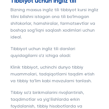
Tibbiyot uchun ingliz tili
Bizning maxsus ingliz tili tibbiyot kursi ingliz
tilini bilishni istagan ona tili bo'lmagan
shifokorlar, hamshiralar, farmatsevtlar va
boshqa sog'liqni saqlash xodimlari uchun
ideal.
Tibbiyot uchun ingliz tili darslari
quyidagilarni o'z ichiga oladi:
Klinik tibbiyot, uchinchi dunyo tibbiy
muammolari, tadqiqotlarni taqdim etish
va tibbiy ta'lim kabi mavzularni tanlash.
Tibbiy so'z birikmalarini rivojlantirish,
taqdimotlar va yig'ilishlarda erkin
foydalanish, tibbiy hisobotlarda va