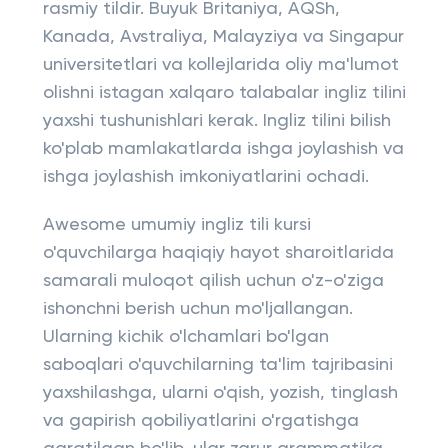
rasmiy tildir. Buyuk Britaniya, AQSh,
Kanada, Avstraliya, Malayziya va Singapur
universitetlari va kollejlarida oliy ma'lumot
olishni istagan xalqaro talabalar ingliz tilini
yaxshi tushunishlari kerak. Ingliz tilini bilish
ko'plab mamlakatlarda ishga joylashish va
ishga joylashish imkoniyatlarini ochadi.
Awesome umumiy ingliz tili kursi
o'quvchilarga haqiqiy hayot sharoitlarida
samarali muloqot qilish uchun o'z-o'ziga
ishonchni berish uchun mo'ljallangan.
Ularning kichik o'lchamlari bo'lgan
saboqlari o'quvchilarning ta'lim tajribasini
yaxshilashga, ularni o'qish, yozish, tinglash
va gapirish qobiliyatlarini o'rgatishga