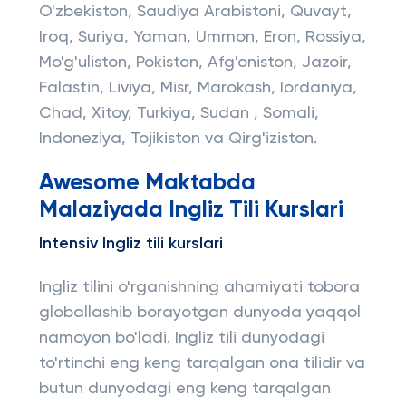
O'zbekiston, Saudiya Arabistoni, Quvayt,
Iroq, Suriya, Yaman, Ummon, Eron, Rossiya,
Mo'g'uliston, Pokiston, Afg'oniston, Jazoir,
Falastin, Liviya, Misr, Marokash, Iordaniya,
Chad, Xitoy, Turkiya, Sudan , Somali,
Indoneziya, Tojikiston va Qirg'iziston.
Awesome Maktabda
Malaziyada Ingliz Tili Kurslari
Intensiv Ingliz tili kurslari
Ingliz tilini o'rganishning ahamiyati tobora
globallashib borayotgan dunyoda yaqqol
namoyon bo'ladi. Ingliz tili dunyodagi
to'rtinchi eng keng tarqalgan ona tilidir va
butun dunyodagi eng keng tarqalgan