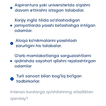
Aspirantura yoki universitetda o'qishni
davom ettirishni istagan talabalar.
Xorijiy ingliz tilida so'zlashadigan
jamiyatlarda yaxshi birlashishga intilgan
odamlar.
Aloqa ko'nikmalarini yaxshilash
zarurligini his talabalar.
G'arb mamlakatlariga sarguzashtlarni
qidirishda sayohat qilishni rejalashtirgan
odamlar
Turli sanoat bilan bog'liq bo'lgan
tadbirkorlar.
Intensiv kurslarga qo'shilishning afzalliklari
qanday?