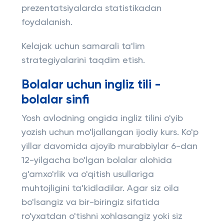
prezentatsiyalarda statistikadan
foydalanish.
Kelajak uchun samarali ta'lim
strategiyalarini taqdim etish.
Bolalar uchun ingliz tili -
bolalar sinfi
Yosh avlodning ongida ingliz tilini o'yib
yozish uchun mo'ljallangan ijodiy kurs. Ko'p
yillar davomida ajoyib murabbiylar 6-dan
12-yilgacha bo'lgan bolalar alohida
g'amxo'rlik va o'qitish usullariga
muhtojligini ta'kidladilar. Agar siz oila
bo'lsangiz va bir-biringiz sifatida
ro'yxatdan o'tishni xohlasangiz yoki siz