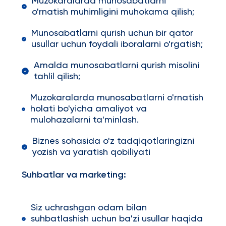
Muzokaralarda munosabatlarni
o'rnatish muhimligini muhokama qilish;
Munosabatlarni qurish uchun bir qator
usullar uchun foydali iboralarni o'rgatish;
Amalda munosabatlarni qurish misolini
tahlil qilish;
Muzokaralarda munosabatlarni o'rnatish
holati bo'yicha amaliyot va
mulohazalarni ta'minlash.
Biznes sohasida o'z tadqiqotlaringizni
yozish va yaratish qobiliyati
Suhbatlar va marketing:
Siz uchrashgan odam bilan
suhbatlashish uchun ba'zi usullar haqida