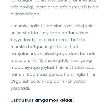
qaratilgan bo'lib, ular zarur grammatika,
so'z boyligi, iboralar va so'zlashuv tili bilan
birlashtirilgan.
Umumiy ingliz tili darslari sizni kollej yoki
universitetda ilmiy tadqiqotlar uchun
tayyorlaydi, kelajakda kerak bo'lishi
mumkin bo'lgan ingliz tili testlari
natijalarini yaxshilashga yordam beradi,
masalan, IELTS, shuningdek, sizni yangi
madaniyatga joylashtirib, institutimizda
ham, sinfdan tashqarida ham ingliz tilini
o'rganish uchun ko'plab imkoniyatlar
yaratadi.
Ushbu kurs kimga mos keladi?