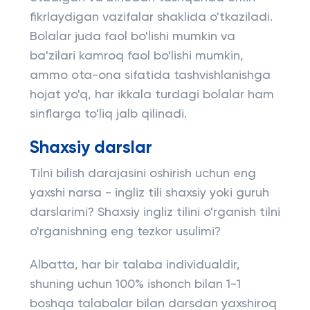
fikrlaydigan vazifalar shaklida o'tkaziladi.
Bolalar juda faol bo'lishi mumkin va
ba'zilari kamroq faol bo'lishi mumkin,
ammo ota-ona sifatida tashvishlanishga
hojat yo'q, har ikkala turdagi bolalar ham
sinflarga to'liq jalb qilinadi.
Shaxsiy darslar
Tilni bilish darajasini oshirish uchun eng
yaxshi narsa - ingliz tili shaxsiy yoki guruh
darslarimi? Shaxsiy ingliz tilini o'rganish tilni
o'rganishning eng tezkor usulimi?
Albatta, har bir talaba individualdir,
shuning uchun 100% ishonch bilan 1-1
boshqa talabalar bilan darsdan yaxshiroq