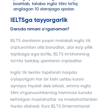
boshlab, talaba ingliz tilini to'liq
anglagan 10 darajaga qadar.
IELTSga tayyorgarlik
Darsda nimani o’rganaman?
IELTS darslarini yuqori malakali ingliz tili
o'qituvchilari olib boradilar, ular ko'p yillik
tajribaga ega bo'lib, IELTS imtihonining
to'rtta tarkibiy qismlarini o'qitadilar.
Ingliz tili testini topshirish haqida
o'ylayotgan har bir kishi ushbu kursni
ayniqsa foydali deb biladi, ammo ingliz
tilini o'rganuvchilarning hammasi kursda
keltirilgan maslahatlar va maslahatlardan
foyda olishadi. Kurs IELTS (International