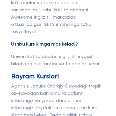
ko'nikmalar va texnikalar bilan
tanishadilar. Ushbu kurs talabalarni
Awesome Ingliz tili markazida
o'tkaziladigan IELTS imtihoniga to'liq
tayyorlaydi.
Ushbu kurs kimga mos keladi?
Universitet talabalari ingliz tilini yaxshi
biladigan aspirantlar va talabalar uchun.
Bayram Kurslari
Agar siz Janubi-Sharqiy Osiyodagi tropik
ob-havodan bahramand bo'lishni
istasangiz va yozda dam olishni
istasangiz, foydali ish qilsangiz, bu kurs
sizga mos keladi. Tadqiq qilish uchun