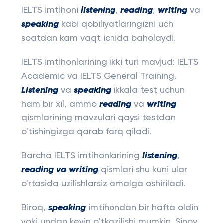
IELTS imtihoni
listening
,
reading
,
writing
va
speaking
kabi qobiliyatlaringizni uch
soatdan kam vaqt ichida baholaydi.
IELTS imtihonlarining ikki turi mavjud: IELTS
Academic va IELTS General Training.
Listening
va
speaking
ikkala test uchun
ham bir xil, ammo
reading
va
writing
qismlarining mavzulari qaysi testdan
o'tishingizga qarab farq qiladi.
Barcha IELTS imtihonlarining
listening
,
reading
va
writing
qismlari shu kuni ular
o'rtasida uzilishlarsiz amalga oshiriladi.
Biroq,
speaking
imtihondan bir hafta oldin
yoki undan keyin o’tkazilishi mumkin. Sinov