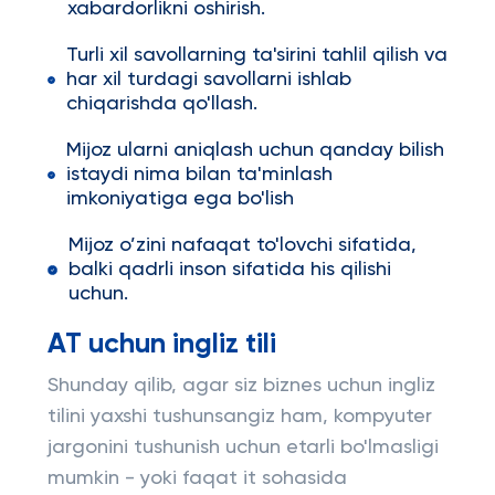
xabardorlikni oshirish.
Turli xil savollarning ta'sirini tahlil qilish va
har xil turdagi savollarni ishlab
chiqarishda qo'llash.
Mijoz ularni aniqlash uchun qanday bilish
istaydi nima bilan ta'minlash
imkoniyatiga ega bo'lish
Mijoz o’zini nafaqat to'lovchi sifatida,
balki qadrli inson sifatida his qilishi
uchun.
AT uchun ingliz tili
Shunday qilib, agar siz biznes uchun ingliz
tilini yaxshi tushunsangiz ham, kompyuter
jargonini tushunish uchun etarli bo'lmasligi
mumkin - yoki faqat it sohasida