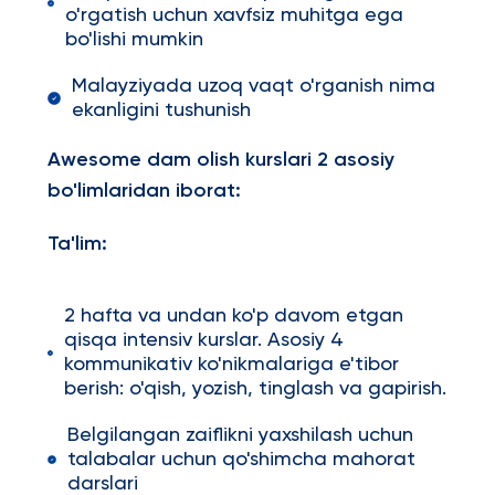
o'rgatish uchun xavfsiz muhitga ega
bo'lishi mumkin
Malayziyada uzoq vaqt o'rganish nima
ekanligini tushunish
Awesome dam olish kurslari 2 asosiy
bo'limlaridan iborat:
Ta'lim:
2 hafta va undan ko'p davom etgan
qisqa intensiv kurslar. Asosiy 4
kommunikativ ko'nikmalariga e'tibor
berish: o'qish, yozish, tinglash va gapirish.
Belgilangan zaiflikni yaxshilash uchun
talabalar uchun qo'shimcha mahorat
darslari