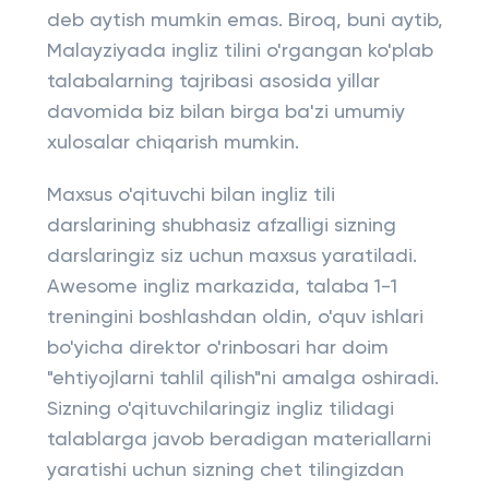
deb aytish mumkin emas. Biroq, buni aytib,
Malayziyada ingliz tilini o'rgangan ko'plab
talabalarning tajribasi asosida yillar
davomida biz bilan birga ba'zi umumiy
xulosalar chiqarish mumkin.
Maxsus o'qituvchi bilan ingliz tili
darslarining shubhasiz afzalligi sizning
darslaringiz siz uchun maxsus yaratiladi.
Awesome ingliz markazida, talaba 1-1
treningini boshlashdan oldin, o'quv ishlari
bo'yicha direktor o'rinbosari har doim
"ehtiyojlarni tahlil qilish"ni amalga oshiradi.
Sizning o'qituvchilaringiz ingliz tilidagi
talablarga javob beradigan materiallarni
yaratishi uchun sizning chet tilingizdan