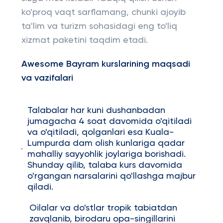
ko'proq vaqt sarflamang, chunki ajoyib
ta'lim va turizm sohasidagi eng to'liq
xizmat paketini taqdim etadi.
Awesome Bayram kurslarining maqsadi
va vazifalari
Talabalar har kuni dushanbadan
jumagacha 4 soat davomida o'qitiladi
va o'qitiladi, qolganlari esa Kuala-
Lumpurda dam olish kunlariga qadar
mahalliy sayyohlik joylariga borishadi.
Shunday qilib, talaba kurs davomida
o'rgangan narsalarini qo'llashga majbur
qiladi.
Oilalar va do'stlar tropik tabiatdan
zavqlanib, birodaru opa-singillarini