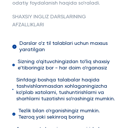
odatiy foydalanish haqida so'raladi.
SHAXSIY INGLIZ DARSLARINING
AFZALLIKLARI
Darslar o'z til talablari uchun maxsus
yaratilgan
Sizning o'qituvchingizdan to'liq shaxsiy
e'tiboringiz bor - har doim o'rganasiz
Sinfdagi boshqa talabalar haqida
tashvishlanmasdan xohlaganingizcha
ko'plab xatolarni, tushuntirishlarni va
sharhlarni tuzatishni so'rashingiz mumkin.
Tezlik bilan o'rganishingiz mumkin.
Tezroq yoki sekinroq boring