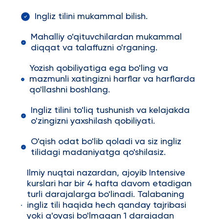
Ingliz tilini mukammal bilish.
Mahalliy o'qituvchilardan mukammal
diqqat va talaffuzni o'rganing.
Yozish qobiliyatiga ega bo'ling va
mazmunli xatingizni harflar va harflarda
qo'llashni boshlang.
Ingliz tilini to'liq tushunish va kelajakda
o'zingizni yaxshilash qobiliyati.
O'qish odat bo'lib qoladi va siz ingliz
tilidagi madaniyatga qo'shilasiz.
Ilmiy nuqtai nazardan, ajoyib Intensive
kurslari har bir 4 hafta davom etadigan
turli darajalarga bo'linadi. Talabaning
ingliz tili haqida hech qanday tajribasi
yoki g'oyasi bo'lmagan 1 darajadan