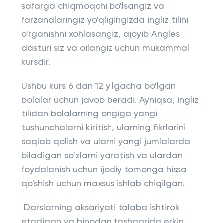
safarga chiqmoqchi bo'lsangiz va
farzandlaringiz yo'qligingizda ingliz tilini
o'rganishni xohlasangiz, ajoyib Angles
dasturi siz va oilangiz uchun mukammal
kursdir.
Ushbu kurs 6 dan 12 yilgacha bo'lgan
bolalar uchun javob beradi. Ayniqsa, ingliz
tilidan bolalarning ongiga yangi
tushunchalarni kiritish, ularning fikrlarini
saqlab qolish va ularni yangi jumlalarda
biladigan so'zlarni yaratish va ulardan
foydalanish uchun ijodiy tomonga hissa
qo'shish uchun maxsus ishlab chiqilgan.
Darslarning aksariyati talaba ishtirok
etadigan va binodan tashqarida erkin