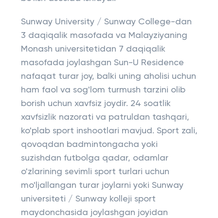
Sunway University / Sunway College-dan
3 daqiqalik masofada va Malayziyaning
Monash universitetidan 7 daqiqalik
masofada joylashgan Sun-U Residence
nafaqat turar joy, balki uning aholisi uchun
ham faol va sog'lom turmush tarzini olib
borish uchun xavfsiz joydir. 24 soatlik
xavfsizlik nazorati va patruldan tashqari,
ko'plab sport inshootlari mavjud. Sport zali,
qovoqdan badmintongacha yoki
suzishdan futbolga qadar, odamlar
o'zlarining sevimli sport turlari uchun
mo'ljallangan turar joylarni yoki Sunway
universiteti / Sunway kolleji sport
maydonchasida joylashgan joyidan