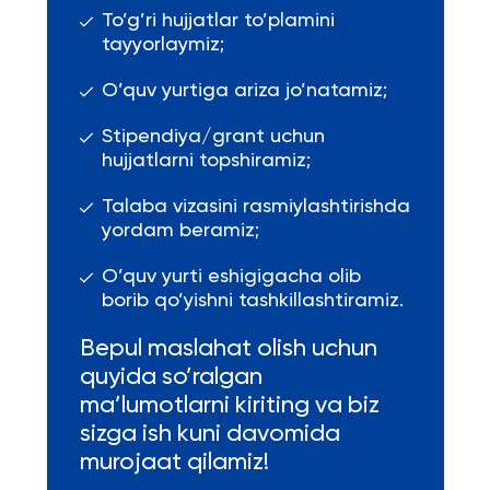
To’g’ri hujjatlar to’plamini
tayyorlaymiz;
O’quv yurtiga ariza jo’natamiz;
Stipendiya/grant uchun
hujjatlarni topshiramiz;
Talaba vizasini rasmiylashtirishda
yordam beramiz;
O’quv yurti eshigigacha olib
borib qo’yishni tashkillashtiramiz.
Bepul maslahat olish uchun
quyida so’ralgan
ma’lumotlarni kiriting va biz
sizga ish kuni davomida
murojaat qilamiz!