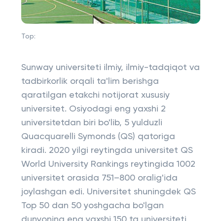
Top:
Sunway universiteti ilmiy, ilmiy-tadqiqot va
tadbirkorlik orqali ta'lim berishga
qaratilgan etakchi notijorat xususiy
universitet. Osiyodagi eng yaxshi 2
universitetdan biri bo'lib, 5 yulduzli
Quacquarelli Symonds (QS) qatoriga
kiradi. 2020 yilgi reytingda universitet QS
World University Rankings reytingida 1002
universitet orasida 751–800 oralig'ida
joylashgan edi. Universitet shuningdek QS
Top 50 dan 50 yoshgacha bo'lgan
dunyoning eng yaxshi 150 ta universiteti