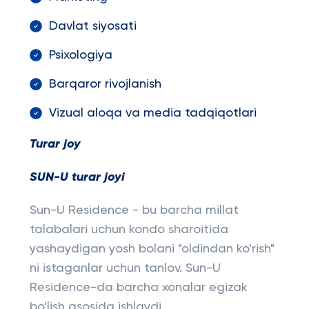
Davlat siyosati
Psixologiya
Barqaror rivojlanish
Vizual aloqa va media tadqiqotlari
Turar joy
SUN-U turar joyi
Sun-U Residence - bu barcha millat
talabalari uchun kondo sharoitida
yashaydigan yosh bolani "oldindan ko'rish"
ni istaganlar uchun tanlov. Sun-U
Residence-da barcha xonalar egizak
bo'lish asosida ishlaydi.