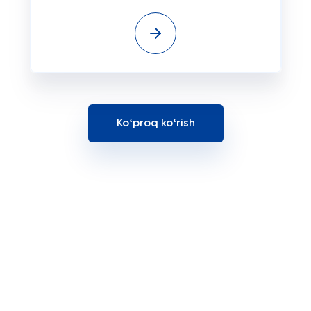
Koʻproq koʻrish