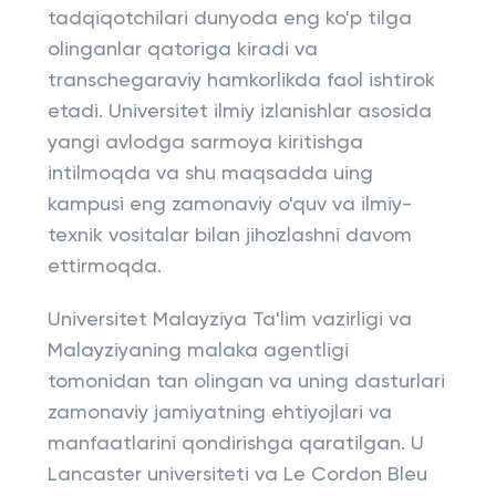
tadqiqotchilari dunyoda eng ko'p tilga
olinganlar qatoriga kiradi va
transchegaraviy hamkorlikda faol ishtirok
etadi. Universitet ilmiy izlanishlar asosida
yangi avlodga sarmoya kiritishga
intilmoqda va shu maqsadda uing
kampusi eng zamonaviy o'quv va ilmiy-
texnik vositalar bilan jihozlashni davom
ettirmoqda.
Universitet Malayziya Ta'lim vazirligi va
Malayziyaning malaka agentligi
tomonidan tan olingan va uning dasturlari
zamonaviy jamiyatning ehtiyojlari va
manfaatlarini qondirishga qaratilgan. U
Lancaster universiteti va Le Cordon Bleu