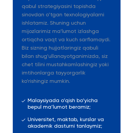
qabul strategiyasini topishda
sinovdan o’tgan texnologiyalarni
ishlatamiz. Shuning uchun
mijozlarimiz ma'lumot izlashga
ortiqcha vaqt va kuch sarflamaydi.
Biz sizning hujjatlaringiz qabuli
bilan shug'ullanayotganimizda, siz
chet tilini mustahkamlashingiz yoki
imtihonlarga tayyorgarlik
ko'rishingiz mumkin.
Malaysiyada o’qish bo’yicha
bepul ma’lumot beramiz;
Universitet, maktab, kurslar va
akademik dasturni tanlaymiz;