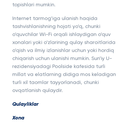
topishlari mumkin.
Internet tarmog'iga ulanish haqida
tashvishlanishning hojati yo'q, chunki
o'quvchilar Wi-Fi orqali ishlaydigan o'quv
xonalari yoki o'zlarining qulay sharoitlarida
o'qish va ilmiy izlanishlar uchun yoki hordiq
chiqarish uchun ulanishi mumkin. Sun'iy U-
rezidensiyadagi Poolside kafesida turli
millat va elatlarning didiga mos keladigan
turli xil taomlar tayyorlanadi, chunki
ovqatlanish qulaydir.
Qulayliklar
Xona