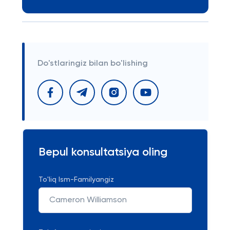
Do'stlaringiz bilan bo'lishing
Bepul konsultatsiya oling
To'liq Ism-Familyangiz