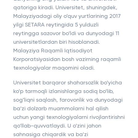
qatoriga kiradi. Universitet, shuningdek,
Malayziyadagi oliy o'quv yurtlarining 2017
yilgi SETARA reytingida 5 yulduzli
reytingga sazovor bo'ldi va dunyodagi 11
universitetlardan biri hisoblanadi.
Malayziya Raqamli Iqtisodiyot
Korporatsiyasidan bosh vazirning raqamli
texnologiyalar maqomini oladi.
Universitet barqaror shaharsozlik bo'yicha
ko'p tarmoqli izlanishlarga sodiq bo'lib,
sog'liqni saqlash, farovonlik va dunyodagi
ba'zi dolzarb muammolarni hal qilish
uchun yangi texnologiyalarni rivojlantirishni
qo'llab-quvvatlaydi. U o'zini jahon
sahnasiga chiqardik va ba'zi