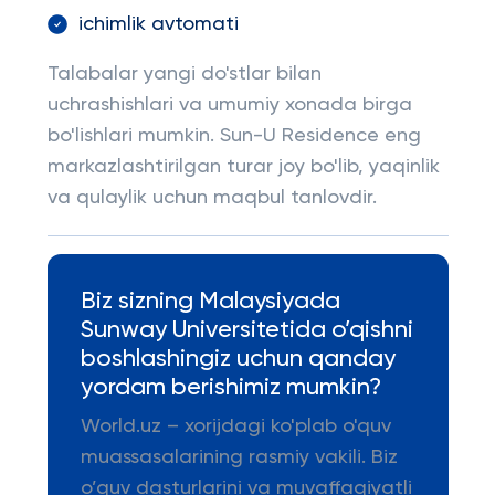
ichimlik avtomati
Talabalar yangi do'stlar bilan
uchrashishlari va umumiy xonada birga
bo'lishlari mumkin. Sun-U Residence eng
markazlashtirilgan turar joy bo'lib, yaqinlik
va qulaylik uchun maqbul tanlovdir.
Biz sizning Malaysiyada
Sunway Universitetida o’qishni
boshlashingiz uchun qanday
yordam berishimiz mumkin?
World.uz – xorijdagi ko'plab o'quv
muassasalarining rasmiy vakili. Biz
o’quv dasturlarini va muvaffaqiyatli