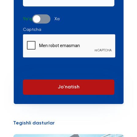
Yo'q
Xa
Captcha
Jo'natish
Tegishli dasturlar