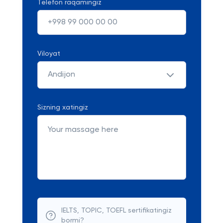
Telefon raqamingiz
Viloyat
Andijon
Sizning xatingiz
IELTS, TOPIC, TOEFL sertifikatingiz
bormi?