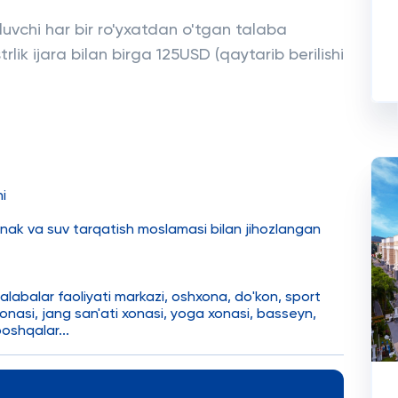
luvchi har bir ro'yxatdan o'tgan talaba
rlik ijara bilan birga 125USD (qaytarib berilishi
i
oynak va suv tarqatish moslamasi bilan jihozlangan
alabalar faoliyati markazi, oshxona, do'kon, sport
 xonasi, jang san'ati xonasi, yoga xonasi, basseyn,
oshqalar...