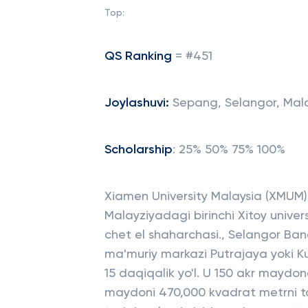
Top:
QS Ranking
= #451
Joylashuvi:
Sepang, Selangor, Mal
Scholarship
: 25% 50% 75% 100%
Xiamen University Malaysia (XMUM) -
Malayziyadagi birinchi Xitoy universi
chet el shaharchasi., Selangor B
ma'muriy markazi Putrajaya yoki 
15 daqiqalik yo'l. U 150 akr maydon
maydoni 470,000 kvadrat metrni tas