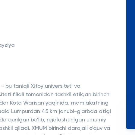
ayziya
 bu taniqli Xitoy universiteti va
teti filiali tomonidan tashkil etilgan birinchi
andar Kota Warisan yaqinida, mamlakatning
Kuala Lumpurdan 45 km janubi-g'arbda atigi
da qurilgan bo'lib, rejalashtirilgan umumiy
hkil qiladi. XMUM birinchi darajali o'quv va