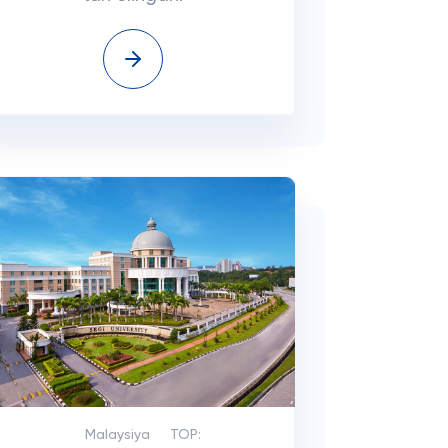
Malaysiya
TOP: