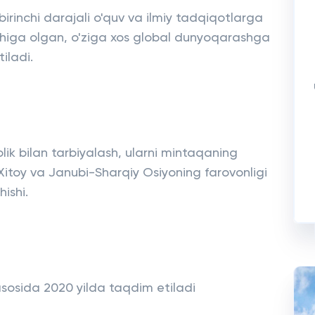
irinchi darajali o'quv va ilmiy tadqiqotlarga
ichiga olgan, o'ziga xos global dunyoqarashga
iladi.
lik bilan tarbiyalash, ularni mintaqaning
, Xitoy va Janubi-Sharqiy Osiyoning farovonligi
ishi.
 asosida 2020 yilda taqdim etiladi