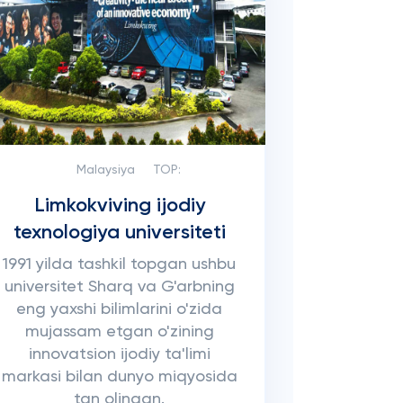
Malaysiya
TOP:
Limkokviving ijodiy
texnologiya universiteti
1991 yilda tashkil topgan ushbu
universitet Sharq va G'arbning
eng yaxshi bilimlarini o'zida
mujassam etgan o'zining
innovatsion ijodiy ta'limi
markasi bilan dunyo miqyosida
tan olingan.