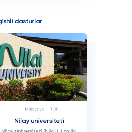
ishli dasturlar
Malaysiya
TOP:
Nilay universiteti
Nilay universiteti (Nilai U) toʻliq