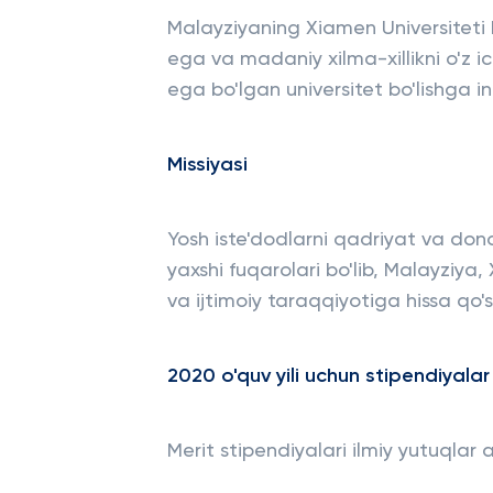
Malayziyaning Xiamen Universiteti b
ega va madaniy xilma-xillikni o'z 
ega bo'lgan universitet bo'lishga int
Missiyasi
Yosh iste'dodlarni qadriyat va dono
yaxshi fuqarolari bo'lib, Malayziya
va ijtimoiy taraqqiyotiga hissa qo'sh
2020 o'quv yili uchun stipendiyalar
Merit stipendiyalari ilmiy yutuqlar