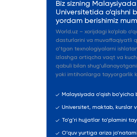
Biz sizning Malaysiyad
Universitetida o’qishni
yordam berishimiz mum
World.uz – xorijdagi ko'plab o'q
dasturlarini va muvaffaqiyatli 
o’tgan texnologiyalarni ishlata
izlashga ortiqcha vaqt va kuch s
qabuli bilan shug'ullanayotgani
yoki imtihonlarga tayyorgarlik k
Malaysiyada o’qish bo’yicha
Universitet, maktab, kurslar
To’g’ri hujjatlar to’plamini ta
O’quv yurtiga ariza jo’natami