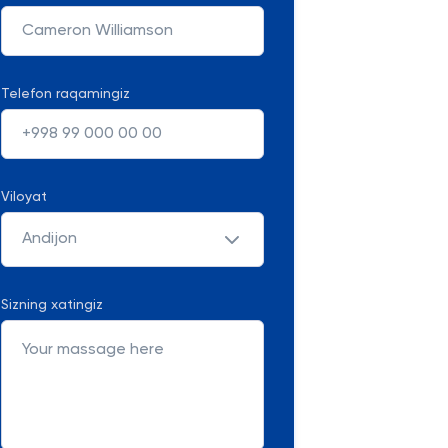
Telefon raqamingiz
Viloyat
Andijon
Sizning xatingiz