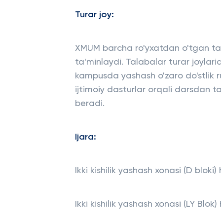
Turar joy:
XMUM barcha ro'yxatdan o'tgan tal
ta'minlaydi. Talabalar turar joylar
kampusda yashash o'zaro do'stlik ru
ijtimoiy dasturlar orqali darsdan
beradi.
Ijara:
Ikki kishilik yashash xonasi (D blok
Ikki kishilik yashash xonasi (LY Blo