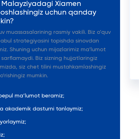
a Malayziyadagi Xiamen
 boshlashingiz uchun qanday
kin?
uv muassasalarining rasmiy vakili. Biz o’quv
qabul strategiyasini topishda sinovdan
miz. Shuning uchun mijozlarimiz ma'lumot
arflamaydi. Biz sizning hujjatlaringiz
mizda, siz chet tilini mustahkamlashingiz
o'rishingiz mumkin.
 bepul ma’lumot beramiz;
 va akademik dasturni tanlaymiz;
yyorlaymiz;
z;