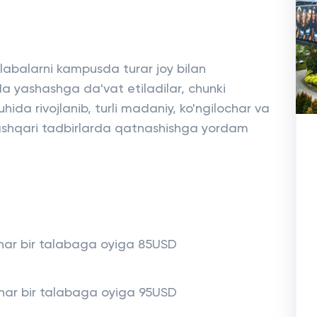
abalarni kampusda turar joy bilan
ida yashashga da'vat etiladilar, chunki
hida rivojlanib, turli madaniy, ko'ngilochar va
 tashqari tadbirlarda qatnashishga yordam
i) har bir talabaga oyiga 85USD
k) har bir talabaga oyiga 95USD