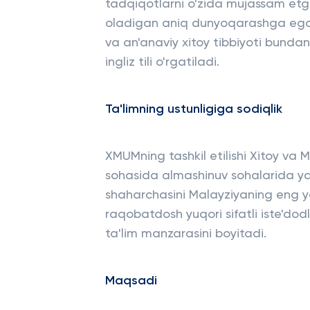
tadqiqotlarni o'zida mujassam etg
oladigan aniq dunyoqarashga ega un
va an'anaviy xitoy tibbiyoti bund
ingliz tili o'rgatiladi.
Ta'limning ustunligiga sodiqlik
XMUMning tashkil etilishi Xitoy va 
sohasida almashinuv sohalarida ya
shaharchasini Malayziyaning eng ya
raqobatdosh yuqori sifatli iste'dod
ta'lim manzarasini boyitadi.
Maqsadi