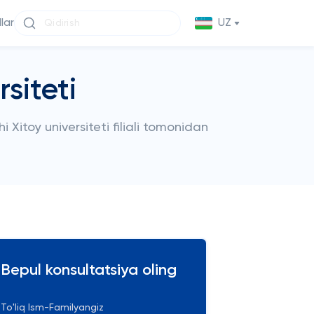
llar
UZ
siteti
 Xitoy universiteti filiali tomonidan
Bepul konsultatsiya oling
To'liq Ism-Familyangiz