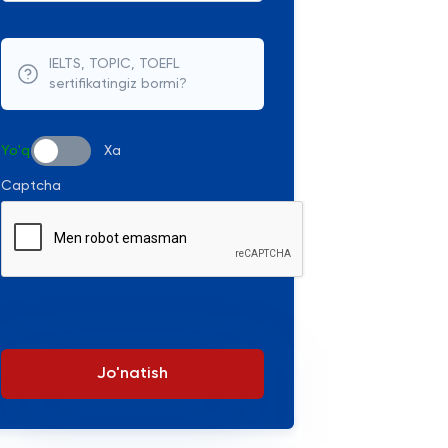
IELTS, TOPIC, TOEFL
sertifikatingiz bormi?
Yo'q
Xa
Captcha
Jo'natish