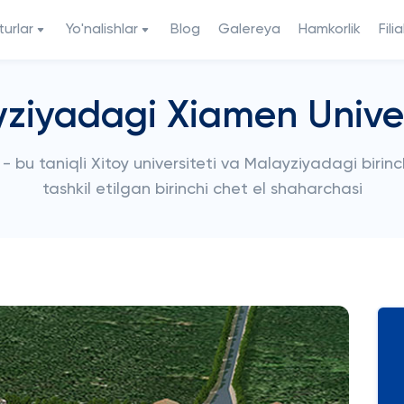
urlar
Yo'nalishlar
Blog
Galereya
Hamkorlik
Filia
ziyadagi Xiamen Univer
bu taniqli Xitoy universiteti va Malayziyadagi birinchi
tashkil etilgan birinchi chet el shaharchasi