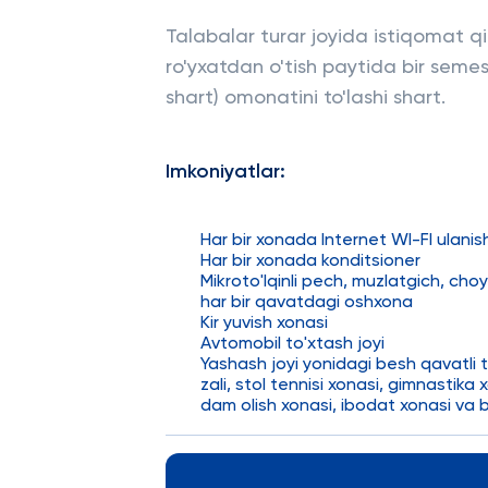
Talabalar turar joyida istiqomat qi
ro'yxatdan o'tish paytida bir semest
shart) omonatini to'lashi shart.
Imkoniyatlar:
Har bir xonada Internet WI-FI ulanish
Har bir xonada konditsioner
Mikroto'lqinli pech, muzlatgich, ch
har bir qavatdagi oshxona
Kir yuvish xonasi
Avtomobil to'xtash joyi
Yashash joyi yonidagi besh qavatli t
zali, stol tennisi xonasi, gimnastika
dam olish xonasi, ibodat xonasi va b