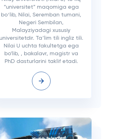
“universitet” maqomiga ega
boʻlib, Nilai, Seremban tumani,
Negeri Sembilan,
Malayziyadagi xususiy
universitetdir. Taʼlim tili ingliz tili.
Nilai U uchta fakultetga ega
bo'lib, , bakalavr, magistr va
PhD dasturlarini taklif etadi.