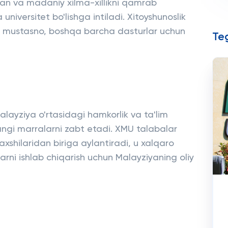
an va madaniy xilma-xillikni qamrab
iversitet bo'lishga intiladi. Xitoyshunoslik
an mustasno, boshqa barcha dasturlar uchun
Teg
Malayziya o'rtasidagi hamkorlik va ta'lim
ngi marralarni zabt etadi. XMU talabalar
xshilaridan biriga aylantiradi, u xalqaro
larni ishlab chiqarish uchun Malayziyaning oliy