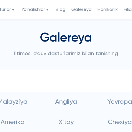
urlar
Yo'nalishlar
Blog
Galereya
Hamkorlik
Filia
Galereya
Iltimos, o'quv dasturlarimiz bilan tanishing
Malayziya
Angliya
Yevropa
Amerika
Xitoy
Chexiya