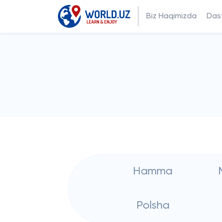
Biz Haqimizda
Dast
Hamma
Polsha