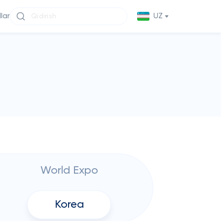
llar
UZ
World Expo
Korea