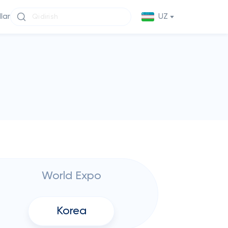
llar
UZ
World Expo
Korea