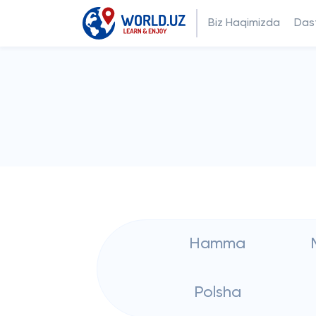
Biz Haqimizda
Dast
Hamma
Polsha