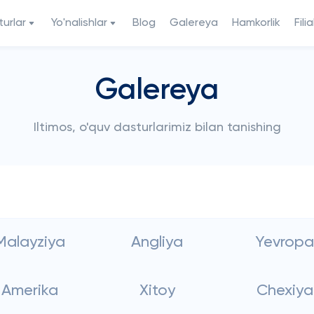
urlar
Yo'nalishlar
Blog
Galereya
Hamkorlik
Filia
Galereya
Iltimos, o'quv dasturlarimiz bilan tanishing
Malayziya
Angliya
Yevropa
Amerika
Xitoy
Chexiya