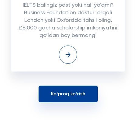
IELTS balingiz past yoki hali yo‘qmi?
Business Foundation dasturi orqali
London yoki Oxfordda tahsil oling.
£6,000 gacha scholarship imkoniyatini
qo‘ldan boy bermang!
Koʻproq koʻrish