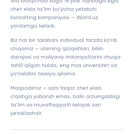
Shu bosqichda sizga 18 yillik tajribaga ega,
chet elda ta’lim bo‘yicha yetakchi
konsalting kompaniyasi — World.uz
yordamga keladi.
Biz har bir talabani individual tarzda ko‘rib
chiqamiz — ularning qiziqishlari, bilim
darajasi va moliyaviy imkoniyatlarini chuqur
tahlil qilgan holda, eng mos universitet va
yo‘nalishni tavsiya qilamiz.
Maqsadimiz — sizni faqat chet elda
o‘qishga yuborish emas, balki orzuingizdagi
ta’lim va muvaffaqiyatli kelajak sari
yetaklashdir.