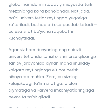
global hamda mintaqaviy miqyosda turli
mezonlarga ko‘ra baholanadi. Natijada,
ba’zi universitetlar reytingda yuqoriga
ko‘tariladi, boshqalari esa pastlab ketadi —
bu esa sifat bo‘yicha raqobatni
kuchaytiradi.
Agar siz ham dunyoning eng nufuzli
universitetlarida tahsil olishni orzu qilsangiz,
tanlov jarayonida aynan mana shunday
xalqaro reytinglarga e’tibor berish
nihoyatda muhim. Zero, bu sizning
kelajakdagi ta’lim sifatiga, diplom
qiymatiga va karyera imkoniyatlaringizga
bevosita ta’sir qiladi.