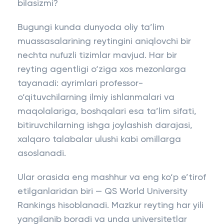
bilasizmi?
Bugungi kunda dunyoda oliy ta’lim
muassasalarining reytingini aniqlovchi bir
nechta nufuzli tizimlar mavjud. Har bir
reyting agentligi o‘ziga xos mezonlarga
tayanadi: ayrimlari professor-
o‘qituvchilarning ilmiy ishlanmalari va
maqolalariga, boshqalari esa ta’lim sifati,
bitiruvchilarning ishga joylashish darajasi,
xalqaro talabalar ulushi kabi omillarga
asoslanadi.
Ular orasida eng mashhur va eng ko‘p e’tirof
etilganlaridan biri — QS World University
Rankings hisoblanadi. Mazkur reyting har yili
yangilanib boradi va unda universitetlar