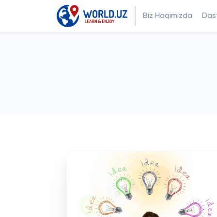
Biz Haqimizda
Dast