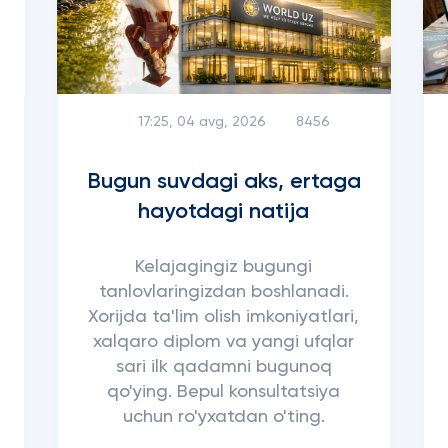
17:25, 04 avg, 2026
8456
Bugun suvdagi aks, ertaga
hayotdagi natija
Kelajagingiz bugungi
tanlovlaringizdan boshlanadi.
Xorijda ta'lim olish imkoniyatlari,
xalqaro diplom va yangi ufqlar
sari ilk qadamni bugunoq
qo'ying. Bepul konsultatsiya
uchun ro'yxatdan o'ting.