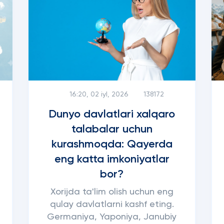
16:20, 02 iyl, 2026
138172
Dunyo davlatlari xalqaro
talabalar uchun
kurashmoqda: Qayerda
eng katta imkoniyatlar
bor?
Xorijda ta'lim olish uchun eng
qulay davlatlarni kashf eting.
Germaniya, Yaponiya, Janubiy