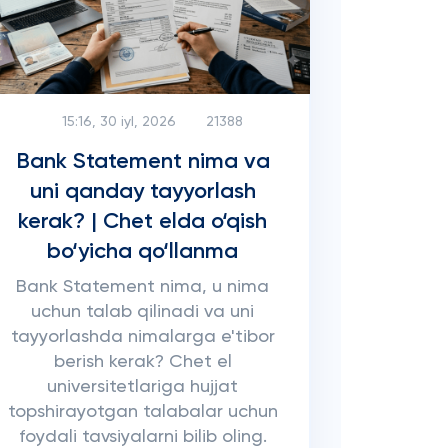
15:16, 30 iyl, 2026
21388
Bank Statement nima va
uni qanday tayyorlash
kerak? | Chet elda o‘qish
bo‘yicha qo‘llanma
Bank Statement nima, u nima
uchun talab qilinadi va uni
tayyorlashda nimalarga e'tibor
berish kerak? Chet el
universitetlariga hujjat
topshirayotgan talabalar uchun
foydali tavsiyalarni bilib oling.