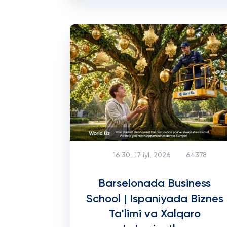
16:30, 17 iyl, 2026
64378
Barselonada Business
School | Ispaniyada Biznes
Ta'limi va Xalqaro