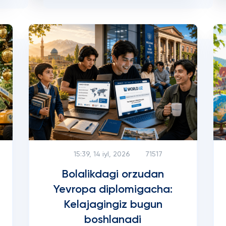
15:39, 14 iyl, 2026
71517
Bolalikdagi orzudan
Yevropa diplomigacha:
Kelajagingiz bugun
boshlanadi