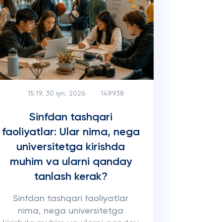
15:19, 30 iyn, 2026
149938
Sinfdan tashqari
faoliyatlar: Ular nima, nega
universitetga kirishda
muhim va ularni qanday
tanlash kerak?
Sinfdan tashqari faoliyatlar
nima, nega universitetga