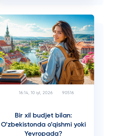
16:14, 10 iyl, 2026
90516
Bir xil budjet bilan:
O'zbekistonda o'qishmi yoki
Yevropada?