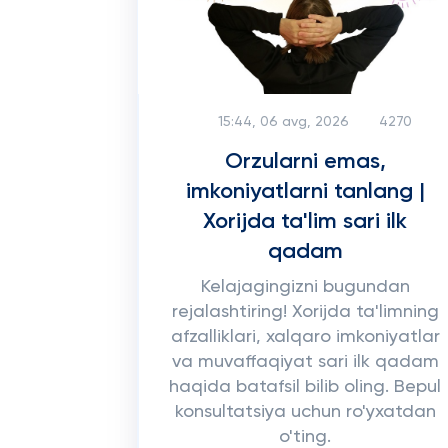
15:44, 06 avg, 2026
4270
Orzularni emas,
imkoniyatlarni tanlang |
Xorijda ta'lim sari ilk
qadam
Kelajagingizni bugundan
rejalashtiring! Xorijda ta'limning
afzalliklari, xalqaro imkoniyatlar
va muvaffaqiyat sari ilk qadam
haqida batafsil bilib oling. Bepul
konsultatsiya uchun ro'yxatdan
o'ting.