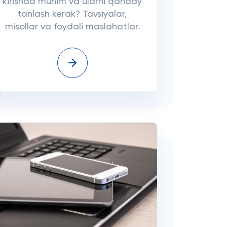
kirishda muhim va ularni qanday
tanlash kerak? Tavsiyalar,
misollar va foydali maslahatlar.