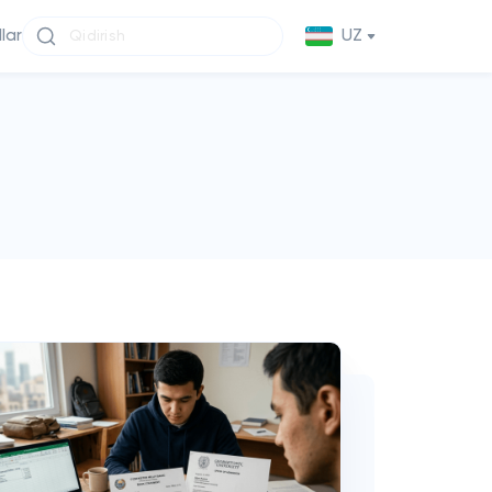
llar
UZ