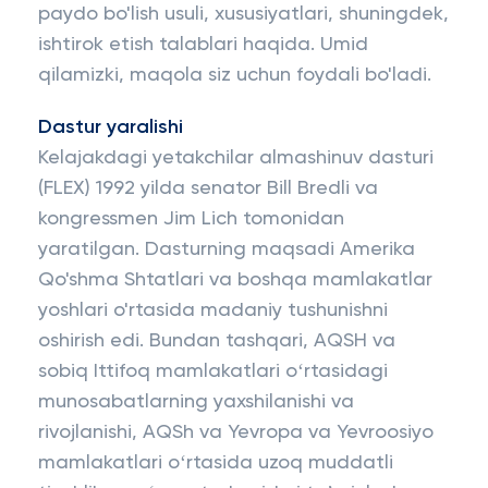
paydo bo'lish usuli, xususiyatlari, shuningdek,
ishtirok etish talablari haqida. Umid
qilamizki, maqola siz uchun foydali bo'ladi.
Dastur yaralishi
Kelajakdagi yetakchilar almashinuv dasturi
(FLEX) 1992 yilda senator Bill Bredli va
kongressmen Jim Lich tomonidan
yaratilgan. Dasturning maqsadi Amerika
Qo'shma Shtatlari va boshqa mamlakatlar
yoshlari o'rtasida madaniy tushunishni
oshirish edi. Bundan tashqari, AQSH va
sobiq Ittifoq mamlakatlari oʻrtasidagi
munosabatlarning yaxshilanishi va
rivojlanishi, AQSh va Yevropa va Yevroosiyo
mamlakatlari oʻrtasida uzoq muddatli