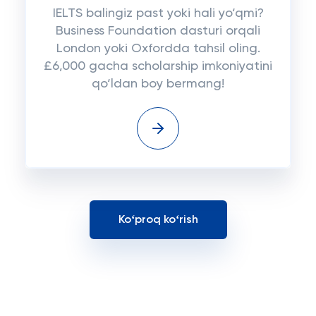
IELTS balingiz past yoki hali yo‘qmi?
Business Foundation dasturi orqali
London yoki Oxfordda tahsil oling.
£6,000 gacha scholarship imkoniyatini
qo‘ldan boy bermang!
Koʻproq koʻrish