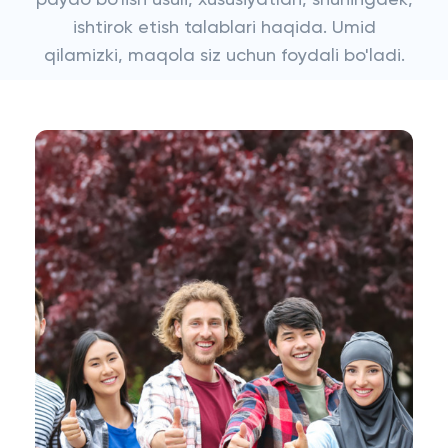
paydo bo'lish usuli, xususiyatlari, shuningdek,
ishtirok etish talablari haqida. Umid
qilamizki, maqola siz uchun foydali bo'ladi.