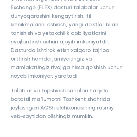
Exchange (FLEX) dasturi talabalar uchun
dunyoqarashini kengaytirish, til
ko‘nikmalarini oshirish, yangi do‘stlar bilan
tanishish va yetakchilik qobiliyatlarini
rivojlantirish uchun ajoyib imkoniyatdir.
Dasturda ishtirok etish xalqaro tajriba
orttirish hamda jamiyatingiz va
mamlakatingiz rivojiga hissa qo‘shish uchun
noyob imkoniyat yaratadi.
Talablar va topshirish sanalari haqida
batafsil maʼlumotni Toshkent shahrida
joylashgan AQSh elchixonasining rasmiy
veb-saytidan olishingiz mumkin.