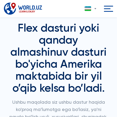
Flex dasturi yoki
qanday
almashinuv dasturi
bo'yicha Amerika
maktabida bir yil
o’qib kelsa bo’ladi.
Ushbu maqolada siz ushbu dastur haqida
ko'proq ma'lumotga ega bo'lasiz, ya'ni