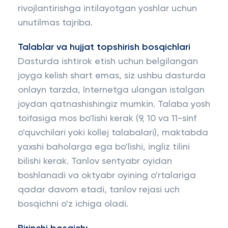
rivojlantirishga intilayotgan yoshlar uchun
unutilmas tajriba.
Talablar va hujjat topshirish bosqichlari
Dasturda ishtirok etish uchun belgilangan
joyga kelish shart emas, siz ushbu dasturda
onlayn tarzda, Internetga ulangan istalgan
joydan qatnashishingiz mumkin. Talaba yosh
toifasiga mos bo'lishi kerak (9, 10 va 11-sinf
o'quvchilari yoki kollej talabalari), maktabda
yaxshi baholarga ega bo'lishi, ingliz tilini
bilishi kerak. Tanlov sentyabr oyidan
boshlanadi va oktyabr oyining o'rtalariga
qadar davom etadi, tanlov rejasi uch
bosqichni o'z ichiga oladi.