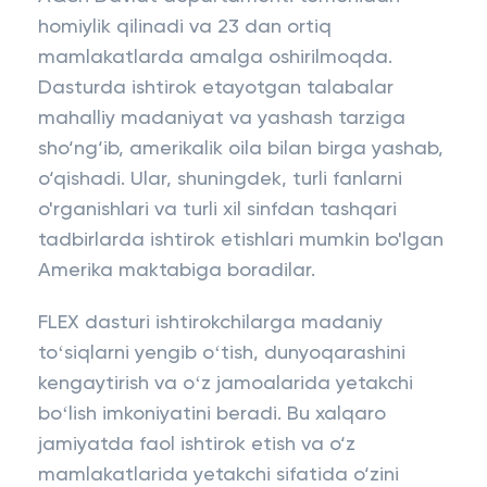
homiylik qilinadi va 23 dan ortiq
mamlakatlarda amalga oshirilmoqda.
Dasturda ishtirok etayotgan talabalar
mahalliy madaniyat va yashash tarziga
sho‘ng‘ib, amerikalik oila bilan birga yashab,
o‘qishadi. Ular, shuningdek, turli fanlarni
o'rganishlari va turli xil sinfdan tashqari
tadbirlarda ishtirok etishlari mumkin bo'lgan
Amerika maktabiga boradilar.
FLEX dasturi ishtirokchilarga madaniy
toʻsiqlarni yengib oʻtish, dunyoqarashini
kengaytirish va oʻz jamoalarida yetakchi
boʻlish imkoniyatini beradi. Bu xalqaro
jamiyatda faol ishtirok etish va o‘z
mamlakatlarida yetakchi sifatida o‘zini