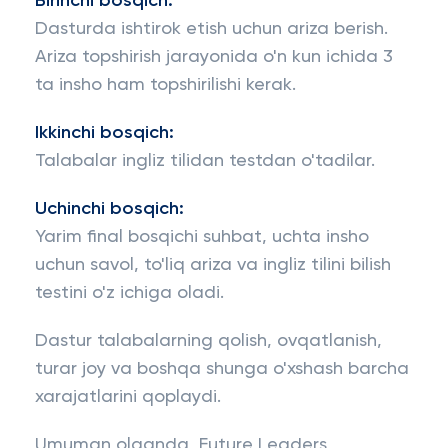
Birinchi bosqich:
Dasturda ishtirok etish uchun ariza berish.
Ariza topshirish jarayonida o'n kun ichida 3
ta insho ham topshirilishi kerak.
Ikkinchi bosqich:
Talabalar ingliz tilidan testdan o'tadilar.
Uchinchi bosqich:
Yarim final bosqichi suhbat, uchta insho
uchun savol, to'liq ariza va ingliz tilini bilish
testini o'z ichiga oladi.
Dastur talabalarning qolish, ovqatlanish,
turar joy va boshqa shunga o'xshash barcha
xarajatlarini qoplaydi.
Umuman olganda, Future Leaders