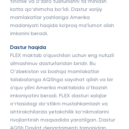
tinchlik va oʻzaro tushunishni taʼminlash
katta qoʻshimcha boʻldi. Dastur xorijiy
mamlakatlar yoshlariga Amerika
madaniyati haqida ko'proq ma'lumot olish
imkonini beradi.
Dastur haqida
FLEX maktab o‘quvchilari uchun eng nufuzli
almashinuv dasturlaridan biridir. Bu
O‘zbekiston va boshqa mamlakatlar
talabalariga AQShga sayohat qilish va bir
o‘quv yilini Amerika maktabida o‘tkazish
imkoniyatini beradi. FLEX dasturi xalqlar
oʻrtasidagi doʻstlikni mustahkamlash va
ishtirokchilarda yetakchilik koʻnikmalarini
rivojlantirish maqsadida yaratilgan. Dastur
AQSh Davlat departamenti tomonidan