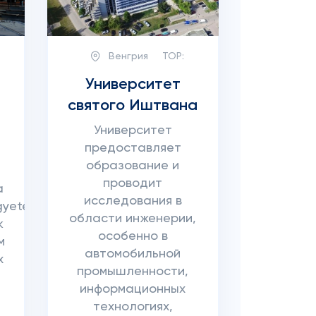
Венгрия
TOP:
Университет
святого Иштвана
Университет
предоставляет
образование и
проводит
а
исследования в
yetem),
области инженерии,
к
особенно в
м
автомобильной
х
промышленности,
информационных
технологиях,