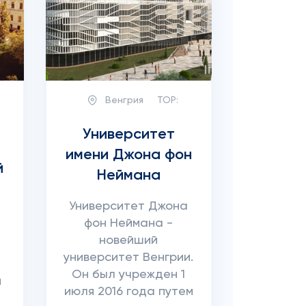
Венгрия
TOP:
Университет
имени Джона фон
й
Неймана
Университет Джона
фон Неймана -
новейший
университет Венгрии.
Он был учрежден 1
й
июля 2016 года путем