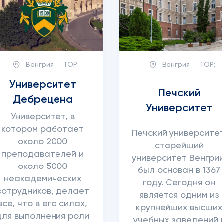
Венгрия
TOP:
Венгрия
TOP:
Университет
Печский
Дебрецена
Университет
Университет, в
котором работает
Печский университет
около 2000
старейший
преподавателей и
университет Венгрии
около 5000
был основан в 1367
неакадемических
году. Сегодня он
сотрудников, делает
является одним из
все, что в его силах,
крупнейших высши
для выполнения роли
учебных заведений 