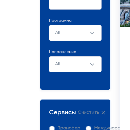
Программа
All
Направление
All
Сервисы
Очистить
Трансфер
Международна