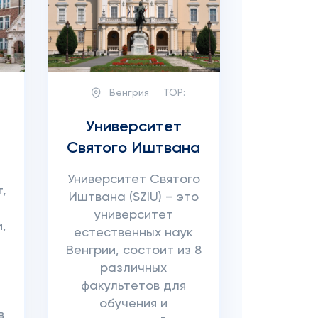
Венгрия
TOP:
Университет
Святого Иштвана
Университет Святого
,
Иштвана (SZIU) – это
университет
,
естественных наук
Венгрии, состоит из 8
различных
факультетов для
х
обучения и
в