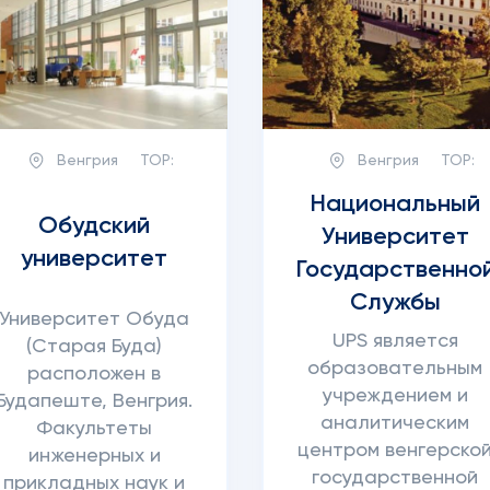
Венгрия
TOP:
Венгрия
TOP:
Национальный
Обудский
Университет
университет
Государственно
Службы
Университет Обуда
UPS является
(Старая Буда)
образовательным
расположен в
учреждением и
Будапеште, Венгрия.
аналитическим
Факультеты
центром венгерско
инженерных и
государственной
прикладных наук и