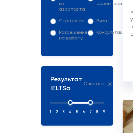
из
ориентация
аэропорта
Страховка
Виза
Разрешение
Консультация
на работу
Результат
Очистить
IELTSа
1
2
3
4
5
6
7
8
9