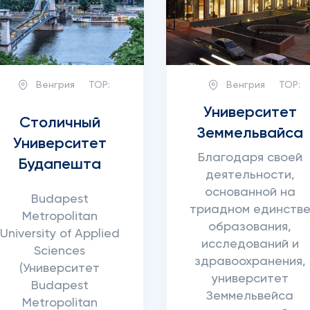
Венгрия
TOP:
Венгрия
TOP:
Университет
Столичный
Земмельвайса
Университет
Благодаря своей
Будапешта
деятельности,
основанной на
Budapest
триадном единств
Metropolitan
образования,
University of Applied
исследований и
Sciences
здравоохранения,
(Университет
университет
Budapest
Земмельвейса
Metropolitan
я