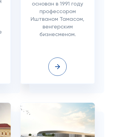
м
основан в 1991 году
профессором
Иштваном Тамасом,
венгерским
е
бизнесменом.