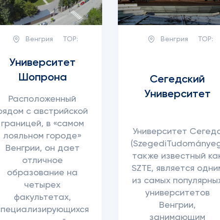
Венгрия
TOP:
Венгрия
TOP:
Университет
Шопрона
Сегедский
Университет
Расположенный
рядом с австрийской
границей, в «самом
Университет Сегед
лояльном городе»
(SzegediTudományeg
Венгрии, он дает
также известный ка
отличное
SZTE, является одни
образование на
из самых популярны
четырех
университетов
факультетах,
Венгрии,
специализирующихся
занимающим