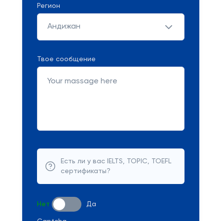
Регион
Андижан
Твое сообщение
Есть ли у вас IELTS, TOPIC, TOEFL
сертификаты?
Нет
Да