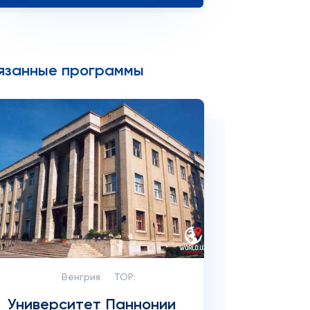
язанные программы
Венгрия
TOP:
Университет Паннонии