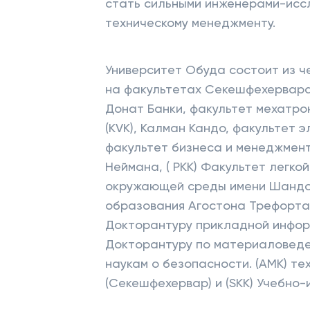
стать сильными инженерами-исс
техническому менеджменту.
Университет Обуда состоит из че
на факультетах Секешфехервара.
Донат Банки, факультет мехатрон
(KVK), Калман Кандо, факультет э
факультет бизнеса и менеджмент
Неймана, ( РКК) Факультет легк
окружающей среды имени Шандор
образования Агостона Трефорта.
Докторантуру прикладной инфор
Докторантуру по материаловеде
наукам о безопасности. (AMK) те
(Секешфехервар) и (SKK) Учебно