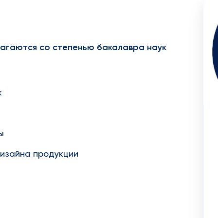
агаются со степенью бакалавра наук
к
ы
изайна продукции