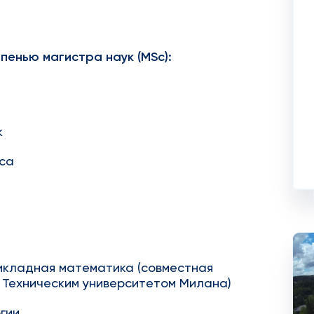
пенью магистра наук (
MSc
):
к
еса
икладная математика (совместная
 Техническим университетом Милана)
гии