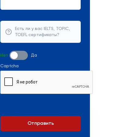
Есть ли у вас IELTS, TOPIC,
TOEFL сертификаты?
Нет
Да
Captcha
Отправить