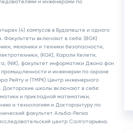
ледователями и инженерами по
тырех (4) кампусов в Будапеште и одного
 Факультеты включают в себя: (BGK)
ики, механики и техники безопасности,
лектротехники, (KGK), Кароли Келети,
а, (NIK), факультет информатики Джона фон
ой промышленности и инженерии по охране
а Рейту и (TMPK) Центр инженерного
 Докторские школы включают в себя:
матики и прикладной математики,
нию и технологиям и Докторантуру по
хнический факультет Альба-Региа
-исследовательский центр Салготарьяна.