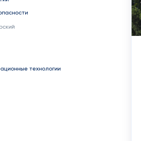
опасности
ерский
мационные технологии