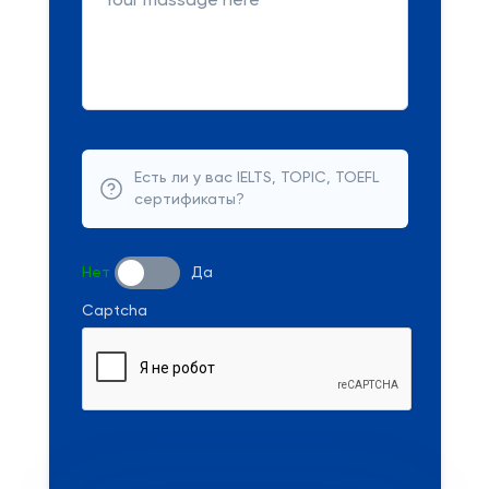
Есть ли у вас IELTS, TOPIC, TOEFL
сертификаты?
Нет
Да
Captcha