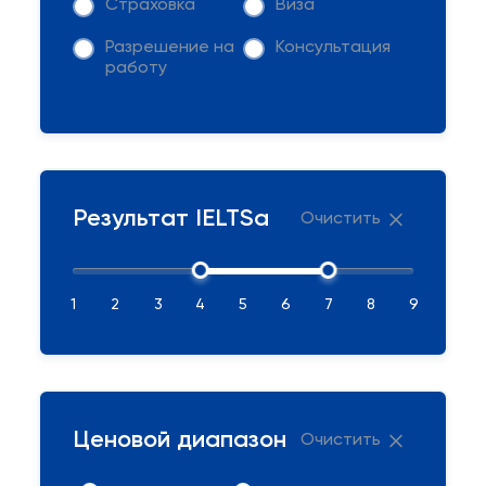
Страховка
Виза
Разрешение на
Консультация
работу
Результат IELTSа
Очистить
1
2
3
4
5
6
7
8
9
Ценовой диапазон
Очистить