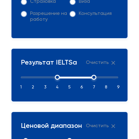
Страховка
Виза
Разрешение на
Консультация
работу
Результат IELTSа
Очистить
1
2
3
4
5
6
7
8
9
Ценовой диапазон
Очистить