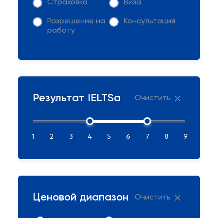
Страховка
Виза
Разрешение на
Консультация
работу
Результат IELTSа
Очистить
1
2
3
4
5
6
7
8
9
Ценовой диапазон
Очистить