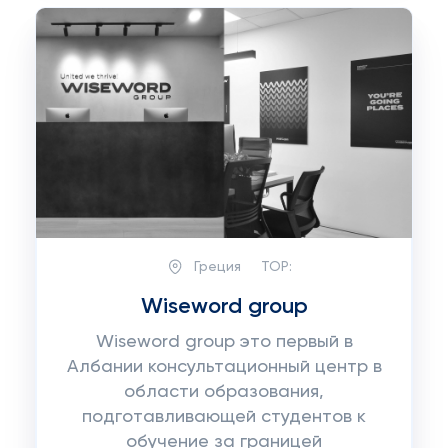
Греция
TOP:
Wiseword group
Wiseword group это первый в
Албании консультационный центр в
области образования,
подготавливающей студентов к
обучение за границей