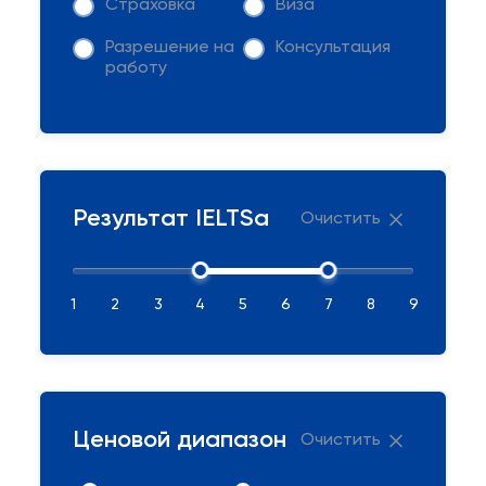
Страховка
Виза
Разрешение на
Консультация
работу
Результат IELTSа
Очистить
1
2
3
4
5
6
7
8
9
Ценовой диапазон
Очистить