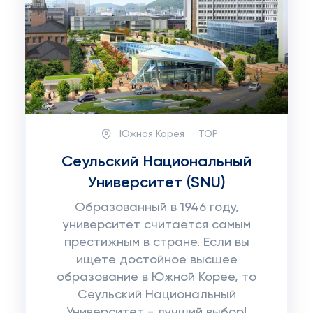
Южная Корея
TOP:
Сеульский Национальный
Университет (SNU)
Образованный в 1946 году,
университет считается самым
престижным в стране. Если вы
ищете достойное высшее
образование в Южной Корее, то
Сеульский Национальный
Университет - лучший выбор!