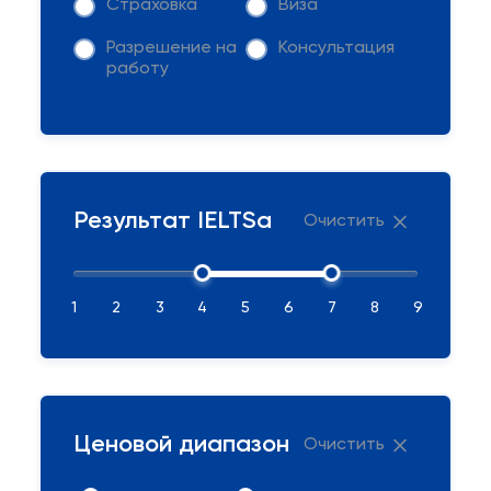
Страховка
Виза
Разрешение на
Консультация
работу
Результат IELTSа
Очистить
1
2
3
4
5
6
7
8
9
Ценовой диапазон
Очистить