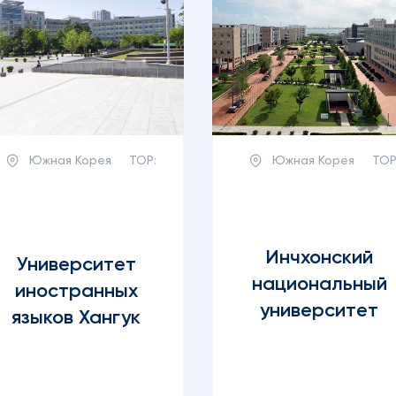
Южная Корея
TOP:
Южная Корея
TOP
Инчхонский
Университет
национальный
иностранных
университет
языков Хангук