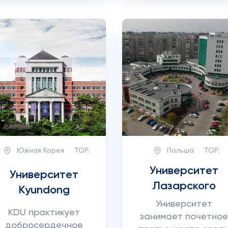
Южная Корея
TOP:
Польша
TOP:
Университет
Университет
Лазарского
Kyundong
Университет
KDU практикует
занимает почетно
добросердечное