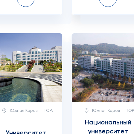
Южная Корея
TOP:
Южная Корея
TOP
Национальный
университет
Университет