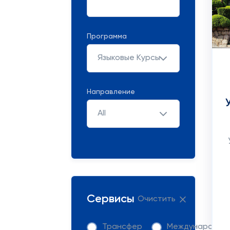
Программа
Языковые Курсы
Направление
All
Сервисы
Очистить
Трансфер
Международна