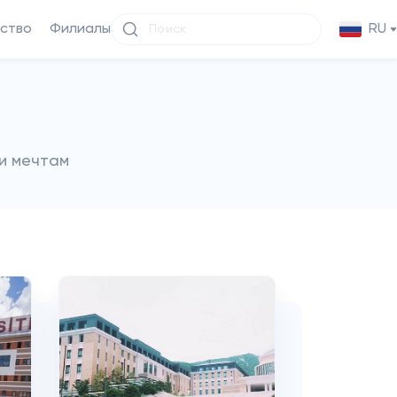
ство
Филиалы
RU
и мечтам