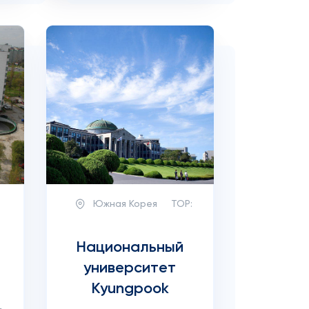
Южная Корея
TOP:
Национальный
университет
Kyungpook
е