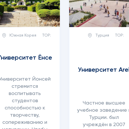
Южная Корея
TOP:
Турция
TOP:
Университет Ёнсе
Университет Are
Университет Йонсей
стремится
воспитывать
студентов
Частное высшее
способностью к
учебное заведение 
творчеству,
Турции. был
сопереживанию и
учреждён в 2007
я