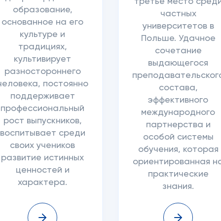
третье место сред
образование,
частных
основанное на его
университетов в
культуре и
Польше. Удачное
традициях,
сочетание
культивирует
выдающегося
разностороннего
преподавательског
человека, постоянно
состава,
поддерживает
эффективного
профессиональный
международного
рост выпускников,
партнерства и
воспитывает среди
особой системы
своих учеников
обучения, которая
развитие истинных
ориентированная н
ценностей и
практические
характера.
знания.