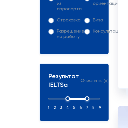
из
ориентация
аэропорта
Страховка
Виза
Разрешение
Консультация
на работу
Результат
Очистить
IELTSа
1
2
3
4
5
6
7
8
9