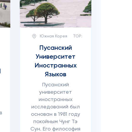
Южная Корея
TOP:
Пусанский
Университет
Иностранных
l
Языков
Пусанский
университет
иностранных
исследований был
в
основан в 1981 году
покойным Чунг Тэ
Сун. Его философия