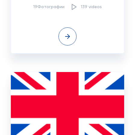
19Фотографии
139 videos