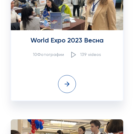
World Expo 2023 Весна
10Фотографии
139 videos