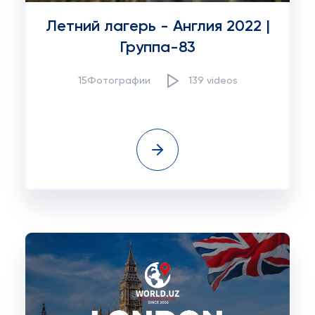
Летний лагерь - Англия 2022 |
Группа-83
15Фотографии
139 videos