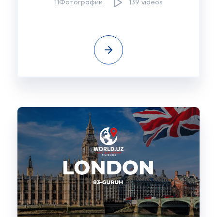
11Фотографии
139 videos