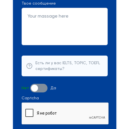
Твое сообщение
Есть ли у вас IELTS, TOPIC, TOEFL
сертификаты?
Нет
Да
Captcha