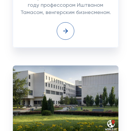
году профессором Иштваном
Тамасом, венгерским бизнесменом.