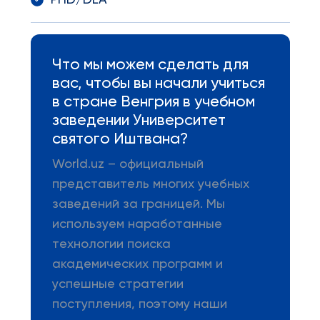
PHD/DLA
Что мы можем сделать для
вас, чтобы вы начали учиться
в стране Венгрия в учебном
заведении Университет
святого Иштвана?
World.uz – официальный
представитель многих учебных
заведений за границей. Мы
используем наработанные
технологии поиска
академических программ и
успешные стратегии
поступления, поэтому наши