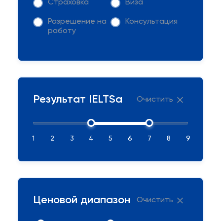
Страховка
Виза
Разрешение на
Консультация
работу
Результат IELTSа
Очистить
1
2
3
4
5
6
7
8
9
Ценовой диапазон
Очистить