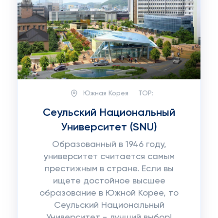
Южная Корея
TOP:
Сеульский Национальный
Университет (SNU)
Образованный в 1946 году,
университет считается самым
престижным в стране. Если вы
ищете достойное высшее
образование в Южной Корее, то
Сеульский Национальный
Университет - лучший выбор!