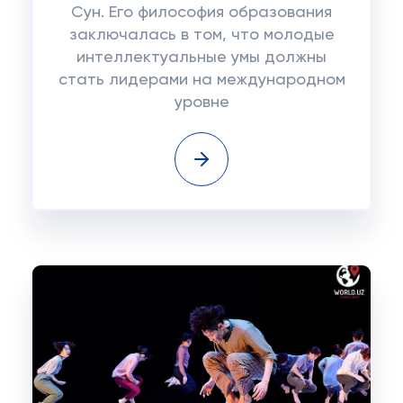
Сун. Его философия образования
заключалась в том, что молодые
интеллектуальные умы должны
стать лидерами на международном
уровне