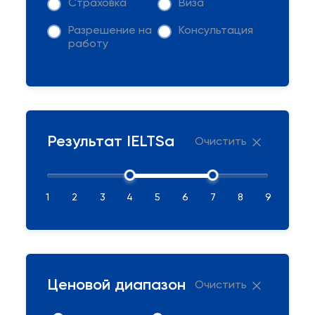
Страховка
Виза
Разрешение на
Консультация
работу
Результат IELTSа
Очистить
1
2
3
4
5
6
7
8
9
Ценовой диапазон
Очистить