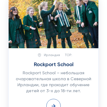
Ирландия
TOP:
Rockport School
Rockport School – небольшая
очаровательная школа в Северной
Ирландии, где проходит обучение
детей от 3-х до 18-ти лет.