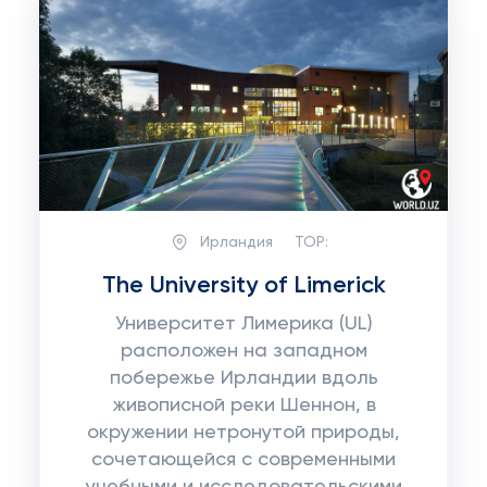
Ирландия
TOP:
The University of Limerick
Университет Лимерика (UL)
расположен на западном
побережье Ирландии вдоль
живописной реки Шеннон, в
окружении нетронутой природы,
сочетающейся с современными