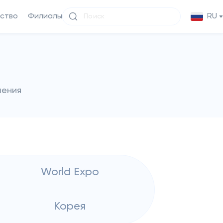
ство
Филиалы
RU
чения
World Expo
Корея