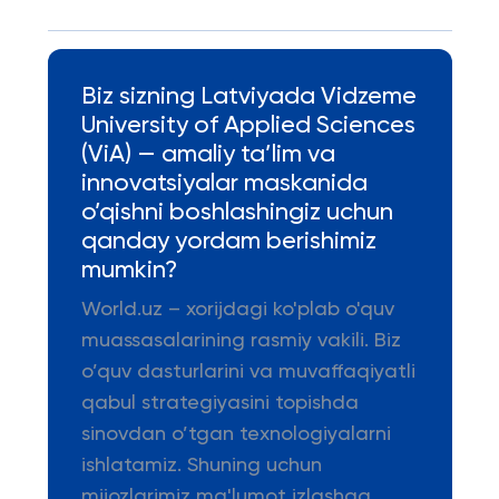
Biz sizning Latviyada Vidzeme
University of Applied Sciences
(ViA) — amaliy ta’lim va
innovatsiyalar maskanida
o’qishni boshlashingiz uchun
qanday yordam berishimiz
mumkin?
World.uz – xorijdagi ko'plab o'quv
muassasalarining rasmiy vakili. Biz
o’quv dasturlarini va muvaffaqiyatli
qabul strategiyasini topishda
sinovdan o’tgan texnologiyalarni
ishlatamiz. Shuning uchun
mijozlarimiz ma'lumot izlashga