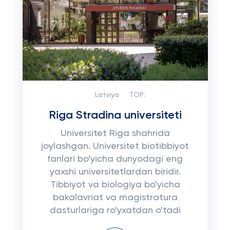
Latviya
TOP:
Riga Stradina universiteti
Universitet Riga shahrida
joylashgan. Universitet biotibbiyot
fanlari bo'yicha dunyodagi eng
yaxshi universitetlardan biridir.
Tibbiyot va biologiya bo'yicha
bakalavriat va magistratura
dasturlariga ro'yxatdan o'tadi