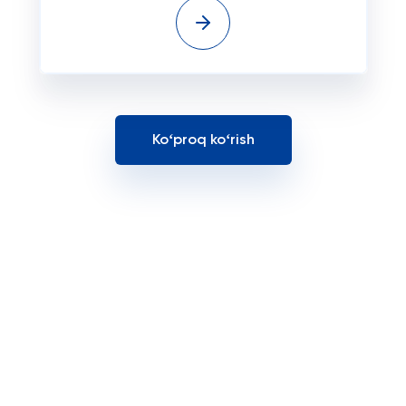
Koʻproq koʻrish