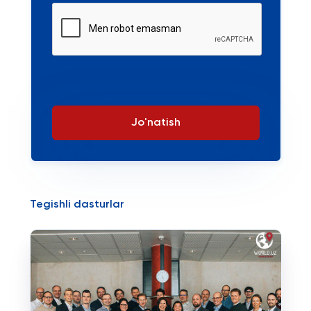
Jo'natish
Tegishli dasturlar