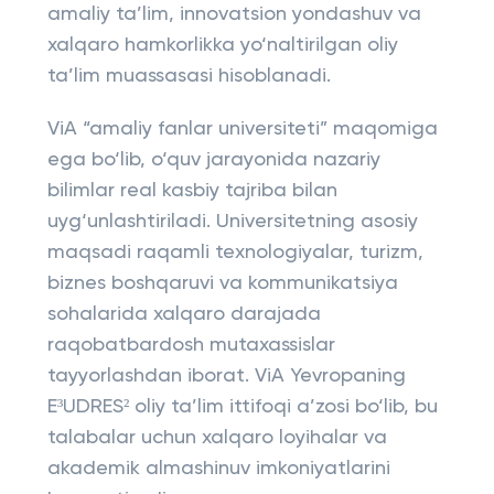
amaliy ta’lim, innovatsion yondashuv va
xalqaro hamkorlikka yo‘naltirilgan oliy
ta’lim muassasasi hisoblanadi.
ViA “amaliy fanlar universiteti” maqomiga
ega bo‘lib, o‘quv jarayonida nazariy
bilimlar real kasbiy tajriba bilan
uyg‘unlashtiriladi. Universitetning asosiy
maqsadi raqamli texnologiyalar, turizm,
biznes boshqaruvi va kommunikatsiya
sohalarida xalqaro darajada
raqobatbardosh mutaxassislar
tayyorlashdan iborat. ViA Yevropaning
E³UDRES² oliy ta’lim ittifoqi a’zosi bo‘lib, bu
talabalar uchun xalqaro loyihalar va
akademik almashinuv imkoniyatlarini