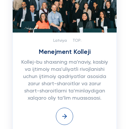
Latviya
TOP:
Menejment Kolleji
Kollej-bu shaxsning ma'naviy, kasbiy
va ijtimoiy mas'uliyatli rivojlanishi
uchun ijtimoiy qadriyatlar asosida
zarur shart-sharoitlar va zarur
shart-sharoitlarni ta'minlaydigan
xalqaro oliy ta'lim muassasasi.