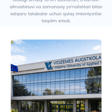
tilidagi amaliy ta’lim dasturlari, Erasmus+
almashinuvi va zamonaviy yo‘nalishlari bilan
xalqaro talabalar uchun qulay imkoniyatlar
taqdim etadi.