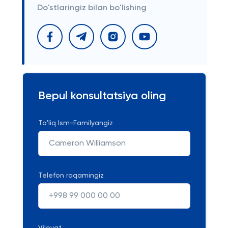
Do'stlaringiz bilan bo'lishing
Bepul konsultatsiya oling
To'liq Ism-Familyangiz
Telefon raqamingiz