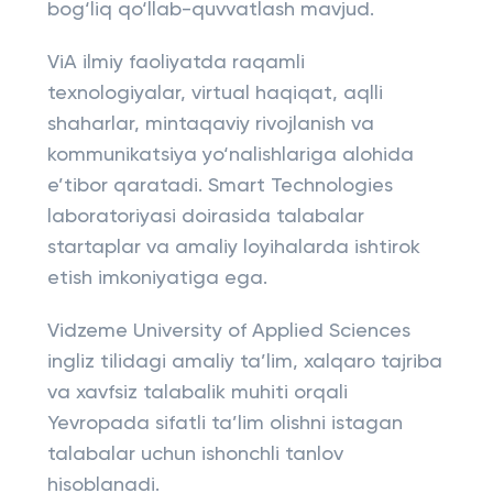
bog‘liq qo‘llab-quvvatlash mavjud.
ViA ilmiy faoliyatda raqamli
texnologiyalar, virtual haqiqat, aqlli
shaharlar, mintaqaviy rivojlanish va
kommunikatsiya yo‘nalishlariga alohida
e’tibor qaratadi. Smart Technologies
laboratoriyasi doirasida talabalar
startaplar va amaliy loyihalarda ishtirok
etish imkoniyatiga ega.
Vidzeme University of Applied Sciences
ingliz tilidagi amaliy ta’lim, xalqaro tajriba
va xavfsiz talabalik muhiti orqali
Yevropada sifatli ta’lim olishni istagan
talabalar uchun ishonchli tanlov
hisoblanadi.