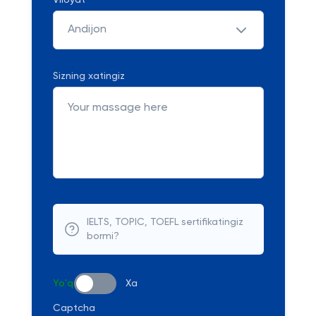
Viloyat
Andijon
Sizning xatingiz
IELTS, TOPIC, TOEFL sertifikatingiz
bormi?
Yo'q
Xa
Captcha