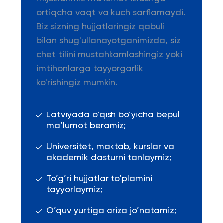
ortiqcha vaqt va kuch sarflamaydi.
Biz sizning hujjatlaringiz qabuli
bilan shug'ullanayotganimizda, siz
chet tilini mustahkamlashingiz yoki
imtihonlarga tayyorgarlik
ko'rishingiz mumkin.
Latviyada o’qish bo’yicha bepul
ma’lumot beramiz;
Universitet, maktab, kurslar va
akademik dasturni tanlaymiz;
To’g’ri hujjatlar to’plamini
tayyorlaymiz;
O’quv yurtiga ariza jo’natamiz;