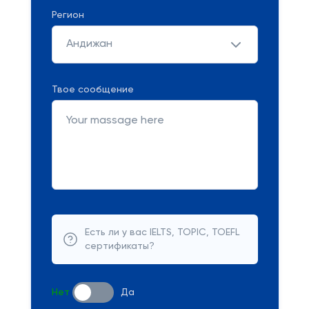
Регион
Андижан
Твое сообщение
Есть ли у вас IELTS, TOPIC, TOEFL
сертификаты?
Нет
Да